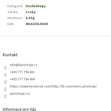
Kategorie
:
Osciloskopy
Záruka
:
2 roky
Hmotnost
:
0.4 kg
EAN
:
4016138120103
Z
á
p
a
Kontakt
t
í
info
@
Epristroje.cz
+420 777 794 401
+420 777 794 404
https://www.facebook.com/http://fb.com/merici.pristroje/
epristroje.cz/
Informace pro Vás