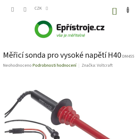
Přejít
na
CZK
NÁKUP
obsah
KOŠÍK
Měřicí sonda pro vysoké napětí H40
DM455
Průměrné
Neohodnoceno
Podrobnosti hodnocení
Značka:
Voltcraft
hodnocení
produktu
je
0,0
z
5
hvězdiček.