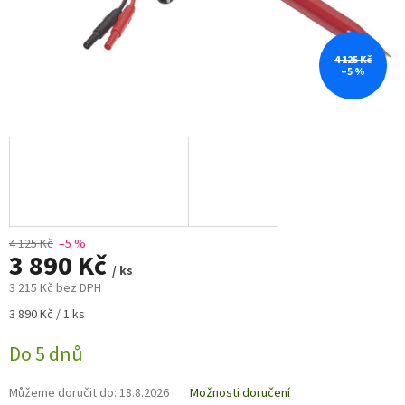
4 125 Kč
–5 %
4 125 Kč
–5 %
3 890 Kč
/ ks
3 215 Kč bez DPH
Měrná
3 890 Kč / 1 ks
cena:
Do 5 dnů
Můžeme doručit do:
18.8.2026
Možnosti doručení