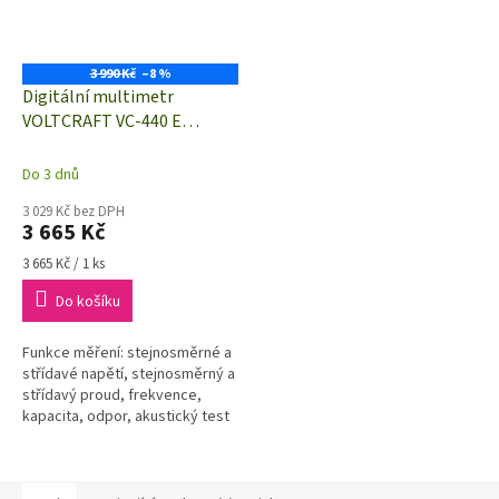
3 990 Kč
–8 %
Digitální multimetr
VOLTCRAFT VC-440 E
ochrana proti tryskající vodě
(IP65)
Do 3 dnů
3 029 Kč bez DPH
3 665 Kč
Měrná
3 665 Kč / 1 ks
cena:
Do košíku
Funkce měření: stejnosměrné a
střídavé napětí, stejnosměrný a
střídavý proud, frekvence,
kapacita, odpor, akustický test
průchodnosti, test diod, měření
teploty. Ukazatel směru...