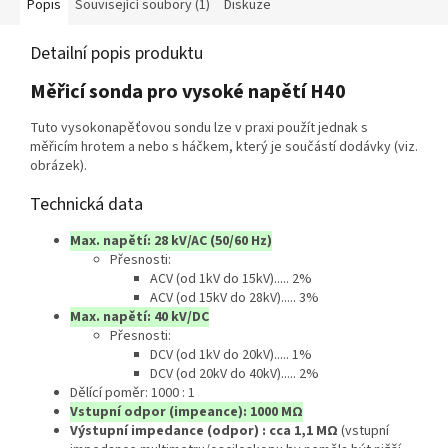
Popis
Související soubory (1)
Diskuze
Detailní popis produktu
Měřicí sonda pro vysoké napětí H40
Tuto vysokonapěťovou sondu lze v praxi použít jednak s
měřicím hrotem a nebo s háčkem, který je součástí dodávky (viz.
obrázek).
Technická data
Max. napětí: 28 kV/AC (50/60 Hz)
Přesnosti:
ACV (od 1kV do 15kV)..... 2%
ACV (od 15kV do 28kV)..... 3%
Max. napětí: 40 kV/DC
Přesnosti:
DCV (od 1kV do 20kV)..... 1%
DCV (od 20kV do 40kV)..... 2%
Dělící poměr: 1000 : 1
Vstupní odpor (impeance): 1000 MΩ
Výstupní impedance (odpor) : cca 1,1
MΩ
(vstupní