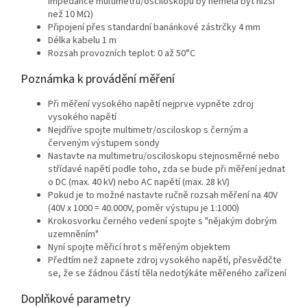
impedance multimetru/osciloskopu by neměla být nižší
než 10 MΩ)
Připojení přes standardní banánkové zástrčky 4 mm
Délka kabelu 1 m
Rozsah provozních teplot: 0 až 50°C
Poznámka k provádění měření
Při měření vysokého napětí nejprve vypněte zdroj
vysokého napětí
Nejdříve spojte multimetr/osciloskop s černým a
červeným výstupem sondy
Nastavte na multimetru/osciloskopu stejnosměrné nebo
střídavé napětí podle toho, zda se bude při měření jednat
o DC (max. 40 kV) nebo AC napětí (max. 28 kV)
Pokud je to možné nastavte ručně rozsah měření na 40V
(40V x 1000 = 40.000V, poměr výstupu je 1:1000)
Krokosvorku černého vedení spojte s "nějakým dobrým
uzemněním"
Nyní spojte měřicí hrot s měřeným objektem
Předtím než zapnete zdroj vysokého napětí, přesvědčte
se, že se žádnou částí těla nedotýkáte měřeného zařízení
Doplňkové parametry