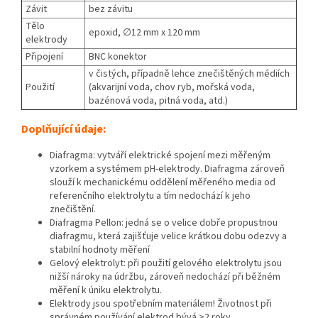
Závit
bez závitu
Tělo
epoxid, ∅12 mm x 120 mm
elektrody
Připojení
BNC konektor
v čistých, případně lehce znečištěných médiích
Použití
(
akvarijní voda, chov ryb, mořská voda,
bazénová voda, pitná voda, atd.)
Doplňující údaje:
Diafragma: vytváří elektrické spojení mezi měřeným
vzorkem a systémem pH-elektrody. Diafragma zároveň
slouží k mechanickému oddělení měřeného media od
referenčního elektrolytu a tím nedochází k jeho
znečištění.
Diafragma Pellon: jedná se o velice dobře propustnou
diafragmu, která zajišťuje velice krátkou dobu odezvy a
stabilní hodnoty měření
Gelový elektrolyt: při použití gelového elektrolytu jsou
nižší nároky na údržbu, zároveň nedochází při běžném
měření k úniku elektrolytu.
Elektrody jsou spotřebním materiálem! Životnost při
správném používání elektrod bývá >2 roky.