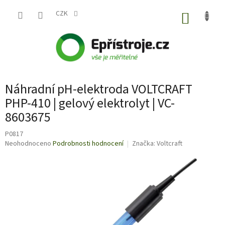
Přejít
na
CZK
NÁKUP
obsah
KOŠÍK
Náhradní pH-elektroda VOLTCRAFT
PHP-410 | gelový elektrolyt | VC-
8603675
P0817
Průměrné
Neohodnoceno
Podrobnosti hodnocení
Značka:
Voltcraft
hodnocení
produktu
je
0,0
z
5
hvězdiček.