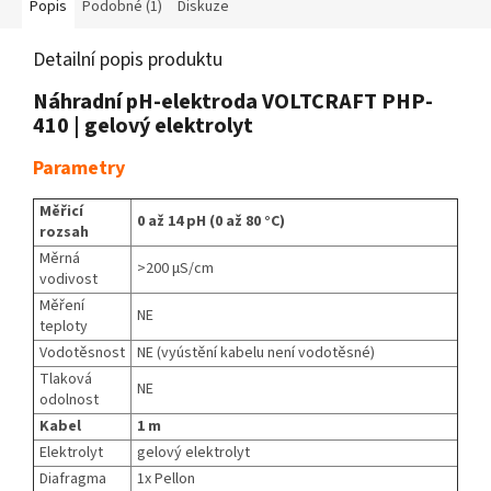
Popis
Podobné (1)
Diskuze
Detailní popis produktu
Náhradní pH-elektroda VOLTCRAFT PHP-
410 | gelový elektrolyt
Parametry
Měřicí
0 až 14 pH (0 až 80 °C)
rozsah
Měrná
>200 μS/cm
vodivost
Měření
NE
teploty
Vodotěsnost
NE (vyústění kabelu není vodotěsné)
Tlaková
NE
odolnost
Kabel
1 m
Elektrolyt
gelový elektrolyt
Diafragma
1x Pellon