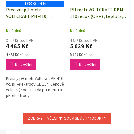
4 690 Kč
–4 %
Precizní pH metr
PH metr VOLTCRAFT KBM-
VOLTCRAFT PH-410,
110 redox (ORP) , teplota,
kalibrováno dle
pH hodnota
podnikového standardu (s
Do 3 dnů
Do 3 dnů
certifikátem)
3 707 Kč bez DPH
4 652 Kč bez DPH
4 485 Kč
5 629 Kč
Měrná
Měrná
4 485 Kč / 1 ks
5 629 Kč / 1 ks
cena:
cena:
Do košíku
Do košíku
Přesný pH metr Voltcraft PH-410
vč. pH-elektrody GE 114. Cenově
velmi výhodná sada pH-metru a
pH-elektrody.
ZOBRAZIT VŠECHNY SOUVISEJÍCÍ PRODUKTY