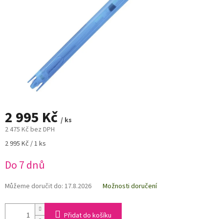
2 995 Kč
/ ks
2 475 Kč bez DPH
Měrná
2 995 Kč / 1 ks
cena:
Do 7 dnů
Můžeme doručit do:
17.8.2026
Možnosti doručení
Přidat do košíku