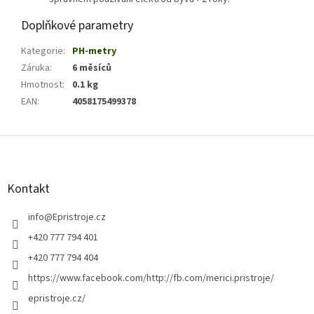
Doplňkové parametry
Kategorie
:
PH-metry
Záruka
:
6 měsíců
Hmotnost
:
0.1 kg
EAN
:
4058175499378
Z
á
p
a
Kontakt
t
í
info
@
Epristroje.cz
+420 777 794 401
+420 777 794 404
https://www.facebook.com/http://fb.com/merici.pristroje/
epristroje.cz/