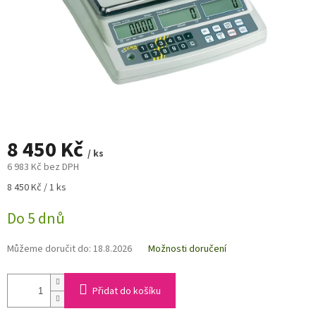
8 450 Kč
/ ks
6 983 Kč bez DPH
Měrná
8 450 Kč / 1 ks
cena:
Do 5 dnů
Můžeme doručit do:
18.8.2026
Možnosti doručení
Přidat do košíku