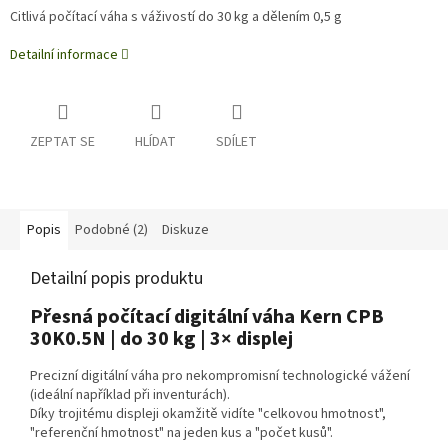
Citlivá počítací váha s váživostí do 30 kg a dělením 0,5 g
Detailní informace
ZEPTAT SE
HLÍDAT
SDÍLET
Popis
Podobné (2)
Diskuze
Detailní popis produktu
Přesná počítací digitální váha Kern CPB
30K0.5N | do 30 kg | 3× displej
Precizní digitální váha pro nekompromisní technologické vážení
(ideální například při inventurách).
Díky trojitému displeji okamžitě vidíte "celkovou hmotnost",
"referenční hmotnost" na jeden kus a "počet kusů".