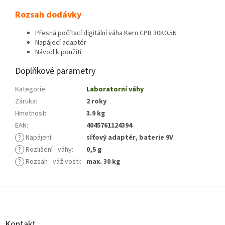
Rozsah dodávky
Přesná počítací digitální váha Kern CPB 30K0.5N
Napájecí adaptér
Návod k použití
Doplňkové parametry
Kategorie
:
Laboratorní váhy
Záruka
:
2 roky
Hmotnost
:
3.9 kg
EAN
:
4045761124394
?
Napájení
:
síťový adaptér, baterie 9V
?
Rozlišení - váhy
:
0,5 g
?
Rozsah - váživosti
:
max. 30 kg
Z
á
p
a
Kontakt