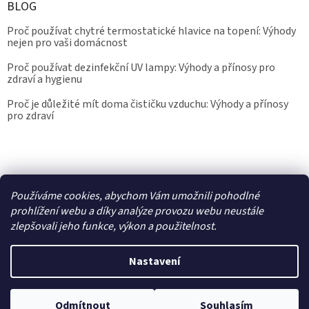
BLOG
Proč používat chytré termostatické hlavice na topení: Výhody
nejen pro vaši domácnost
Proč používat dezinfekční UV lampy: Výhody a přínosy pro
zdraví a hygienu
Proč je důležité mít doma čističku vzduchu: Výhody a přínosy
pro zdraví
Kalibrace.info
meteostanice.cz
Používáme cookies, abychom Vám umožnili pohodlné
prohlížení webu a díky analýze provozu webu neustále
zlepšovali jeho funkce, výkon a použitelnost.
Vytvořil Shoptet
Nastavení
Copyright 2026
Epřístroje.cz
. Všechna práva vyhrazena.
Upravit
nastavení cookies
Odmítnout
Souhlasím