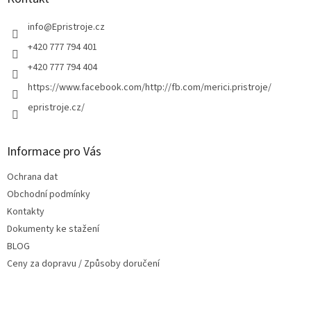
t
í
info
@
Epristroje.cz
+420 777 794 401
+420 777 794 404
https://www.facebook.com/http://fb.com/merici.pristroje/
epristroje.cz/
Informace pro Vás
Ochrana dat
Obchodní podmínky
Kontakty
Dokumenty ke stažení
BLOG
Ceny za dopravu / Způsoby doručení