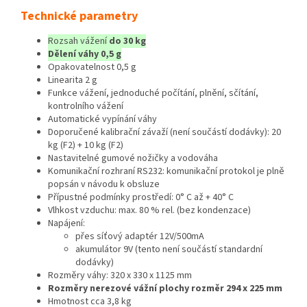
Technické parametry
Rozsah vážení
do 30 kg
Dělení váhy 0,5 g
Opakovatelnost 0,5 g
Linearita 2 g
Funkce vážení, jednoduché počítání, plnění, sčítání,
kontrolního vážení
Automatické vypínání váhy
Doporučené kalibrační závaží (není součástí dodávky): 20
kg (F2) + 10 kg (F2)
Nastavitelné gumové nožičky a vodováha
Komunikační rozhraní RS232: komunikační protokol je plně
popsán v návodu k obsluze
Přípustné podmínky prostředí: 0° C až + 40° C
Vlhkost vzduchu: max. 80 % rel. (bez kondenzace)
Napájení:
přes síťový adaptér 12V/500mA
akumulátor 9V (tento není součástí standardní
dodávky)
Rozměry váhy: 320 x 330 x 1125 mm
Rozměry nerezové vážní plochy rozměr 294 x 225 mm
Hmotnost cca 3,8 kg