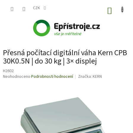
Přejít
na
CZK
NÁKUP
obsah
KOŠÍK
Přesná počítací digitální váha Kern CPB
30K0.5N | do 30 kg | 3× displej
H2602
Průměrné
Neohodnoceno
Podrobnosti hodnocení
Značka:
KERN
hodnocení
produktu
je
0,0
z
5
hvězdiček.