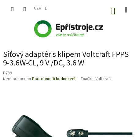
Přejít
na
CZK
NÁKUP
obsah
KOŠÍK
Síťový adaptér s klipem Voltcraft FPPS
9-3.6W-CL, 9 V /DC, 3.6 W
B789
Průměrné
Neohodnoceno
Podrobnosti hodnocení
Značka:
Voltcraft
hodnocení
produktu
je
0,0
z
5
hvězdiček.