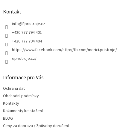
p
a
Kontakt
t
í
info
@
Epristroje.cz
+420 777 794 401
+420 777 794 404
https://www.facebook.com/http://fb.com/merici.pristroje/
epristroje.cz/
Informace pro Vás
Ochrana dat
Obchodní podmínky
Kontakty
Dokumenty ke stažení
BLOG
Ceny za dopravu / Způsoby doručení