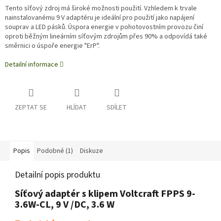
Tento síťový zdroj má široké možnosti použití. Vzhledem k trvale
nainstalovanému 9 V adaptéru je ideální pro použití jako napájení
souprav a LED pásků. Úspora energie v pohotovostním provozu činí
oproti běžným lineárním síťovým zdrojům přes 90% a odpovídá také
směrnici o úspoře energie "ErP".
Detailní informace
ZEPTAT SE
HLÍDAT
SDÍLET
Popis
Podobné (1)
Diskuze
Detailní popis produktu
Síťový adaptér s klipem Voltcraft FPPS 9-
3.6W-CL, 9 V /DC, 3.6 W