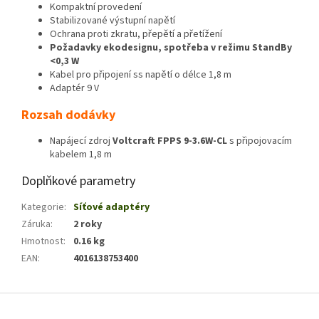
Kompaktní provedení
Stabilizované výstupní napětí
Ochrana proti zkratu, přepětí a přetížení
Požadavky ekodesignu, spotřeba v režimu StandBy
<0,3 W
Kabel pro připojení ss napětí o délce 1,8 m
Adaptér 9 V
Rozsah dodávky
Napájecí zdroj
Voltcraft FPPS 9-3.6W-CL
s připojovacím
kabelem 1,8 m
Doplňkové parametry
Kategorie
:
Síťové adaptéry
Záruka
:
2 roky
Hmotnost
:
0.16 kg
EAN
:
4016138753400
Z
á