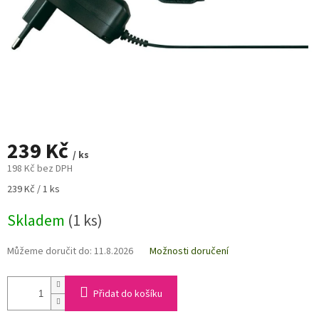
239 Kč
/ ks
198 Kč bez DPH
Měrná
239 Kč / 1 ks
cena:
Skladem
(1 ks)
Můžeme doručit do:
11.8.2026
Možnosti doručení
Přidat do košíku