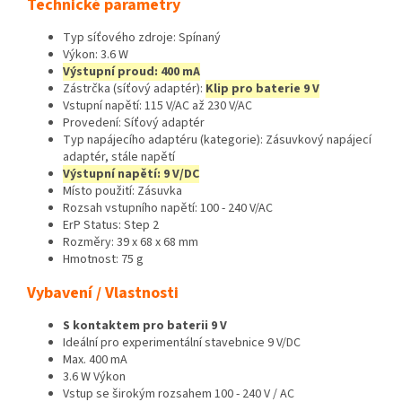
Technické parametry
Typ síťového zdroje: Spínaný
Výkon: 3.6 W
Výstupní proud: 400 mA
Zástrčka (síťový adaptér):
Klip pro baterie 9 V
Vstupní napětí: 115 V/AC až 230 V/AC
Provedení: Síťový adaptér
Typ napájecího adaptéru (kategorie): Zásuvkový napájecí
adaptér, stále napětí
Výstupní napětí: 9 V/DC
Místo použití: Zásuvka
Rozsah vstupního napětí: 100 - 240 V/AC
ErP Status: Step 2
Rozměry: 39 x 68 x 68 mm
Hmotnost: 75 g
Vybavení / Vlastnosti
S kontaktem pro baterii 9 V
Ideální pro experimentální stavebnice 9 V/DC
Max. 400 mA
3.6 W Výkon
Vstup se širokým rozsahem 100 - 240 V / AC