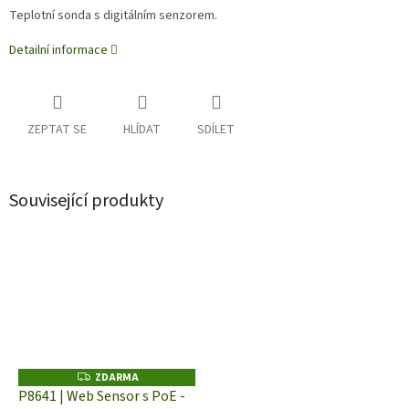
Teplotní sonda s digitálním senzorem.
Detailní informace
ZEPTAT SE
HLÍDAT
SDÍLET
Související produkty
ZDARMA
Z
D
P8641 | Web Sensor s PoE -
A