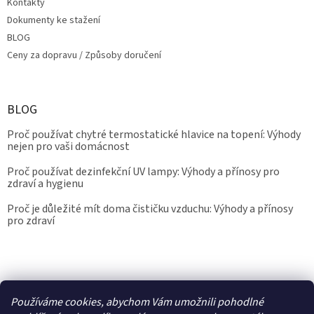
Kontakty
Dokumenty ke stažení
BLOG
Ceny za dopravu / Způsoby doručení
BLOG
Proč používat chytré termostatické hlavice na topení: Výhody
nejen pro vaši domácnost
Proč používat dezinfekční UV lampy: Výhody a přínosy pro
zdraví a hygienu
Proč je důležité mít doma čističku vzduchu: Výhody a přínosy
pro zdraví
Kalibrace.info
meteostanice.cz
Používáme cookies, abychom Vám umožnili pohodlné