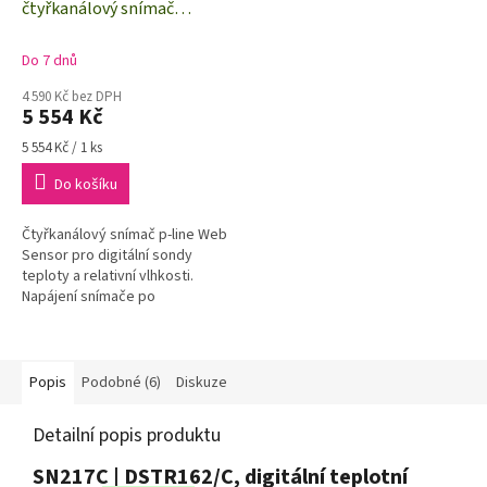
čtyřkanálový snímač
R
M
teploty a vlhkosti
A
Do 7 dnů
4 590 Kč bez DPH
5 554 Kč
Měrná
5 554 Kč / 1 ks
cena:
Do košíku
Čtyřkanálový snímač p-line Web
Sensor pro digitální sondy
teploty a relativní vlhkosti.
Napájení snímače po
Ethernetovém kabelu (Power
over Ethernet).
Popis
Podobné (6)
Diskuze
Detailní popis produktu
SN217C | DSTR162/C, digitální teplotní