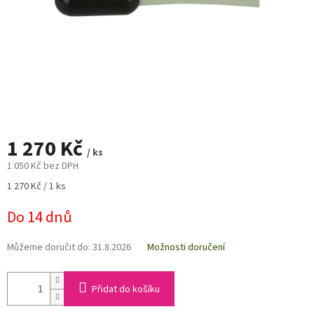
1 270 Kč
/ ks
1 050 Kč bez DPH
Měrná
1 270 Kč / 1 ks
cena:
Do 14 dnů
Můžeme doručit do:
31.8.2026
Možnosti doručení
Přidat do košíku