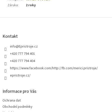
Záruka
:
2 roky
Z
á
p
a
Kontakt
t
í
info
@
Epristroje.cz
+420 777 794 401
+420 777 794 404
https://www.facebook.com/http://fb.com/merici.pristroje/
epristroje.cz/
Informace pro Vás
Ochrana dat
Obchodní podmínky