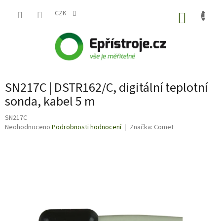
Přejít
na
CZK
NÁKUP
obsah
KOŠÍK
SN217C | DSTR162/C, digitální teplotní
sonda, kabel 5 m
SN217C
Průměrné
Neohodnoceno
Podrobnosti hodnocení
Značka:
Comet
hodnocení
produktu
je
0,0
z
5
hvězdiček.