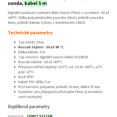
sonda,
kabel 5 m
Digitální sonda pro snímače Web Sensor P8xx1 s rozsahem -30 až
+80°C. Délka polyamidového pouzdra 20mm, průměr pouzdra
6mm, průměr kabelu 3,5mm, s konektorem CINCH.
Technické parametry
Typ sondy: DSxx
Rozsah teplot: -30 až 80 °C
Délka kabelu: 5 m
Typ senzoru: digitální sensor Dallas DS18B20
Rozsah měření: -30 až +80°C
Přesnost měření teploty: ±0.5°C od -10 do +80°C, ±2°C
pod -10°C
Krytí: IP67
Kabel: PVC délky 5 m
Kryt senzoru: polyamid, průměr 10 mm, délka 25 mm
Konektor: pro připojení k přístrojům P8xx1 je konektor
cinch nezbytný
Doplňkové parametry
Kategorie
:
COMET SYSTEM