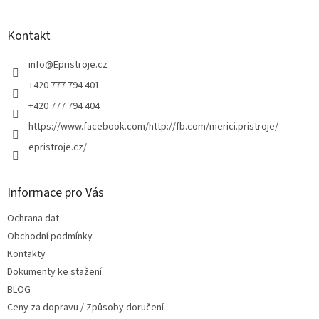
á
p
a
Kontakt
t
í
info
@
Epristroje.cz
+420 777 794 401
+420 777 794 404
https://www.facebook.com/http://fb.com/merici.pristroje/
epristroje.cz/
Informace pro Vás
Ochrana dat
Obchodní podmínky
Kontakty
Dokumenty ke stažení
BLOG
Ceny za dopravu / Způsoby doručení