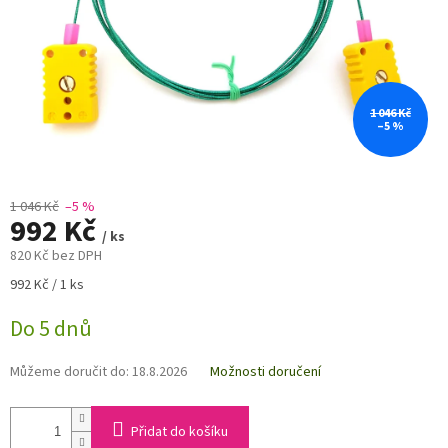
1 046 Kč
–5 %
1 046 Kč
–5 %
992 Kč
/ ks
820 Kč bez DPH
Měrná
992 Kč / 1 ks
cena:
Do 5 dnů
Můžeme doručit do:
18.8.2026
Možnosti doručení
Přidat do košíku