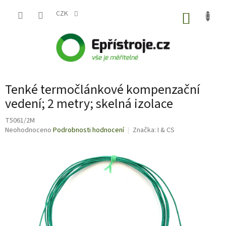
Přejít
na
CZK
NÁKUP
obsah
KOŠÍK
Tenké termočlánkové kompenzační
vedení; 2 metry; skelná izolace
T5061/2M
Průměrné
Neohodnoceno
Podrobnosti hodnocení
Značka:
I & CS
hodnocení
produktu
je
0,0
z
5
hvězdiček.