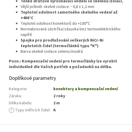
Tenké drátové vyrovnávací vedení se skelnou izolací
,
Vější průměr skelné izolace ~ 0,8 x 1,2 mm
Teplotní odolnost samotného skelného vedení až
+400°C
Teplotní odolnost konektorů do +100°C
Normalizovaná zástrčka/zásuvka bez termoelektrického
napětí
Spojka pro prodlužování veškerých NiCr-Ni
teplotních čidel (termočlánků typu "K")
Barva skelné izolace zeleno/modrá
Pozn.: Kompenzační vedení pro termočlánky lze vyrobit
individuálně dle Vašich potřeb a požadavků na délku.
Doplňkové parametry
Kategorie
:
konektory a kompenzační vedení
Záruka
:
2 roky
Délka kabelu
:
2 m
?
Typy měřicích čidel
:
K
Z