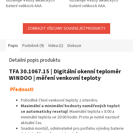
obsahuje 4 kusy alkalických
obsahuje 4 kusy alkalických
baterií velikosti AAA.
baterií velikosti AAA.
ZOBRAZIT VŠECHNY SOUVISEJÍCÍ PRODUKTY
Popis
Podobné (9)
Videa (1)
Diskuze
Detailní popis produktu
TFA 30.1067.15 | Digitální okenní teploměr
WINDOO | měření venkovní teploty
Přednosti
Pohodlné čtení venkovní teploty z interiéru
Maximální a minimální hodnoty naměřených teplot
se automaticky resetují
: Maximální teplota v 8:00 a
minimální teplota ve 20:00 hodin.
Proto je nutné nastavit
aktuální čas.
Snadná montáž, odnímatelné pro potřebu výměny baterie