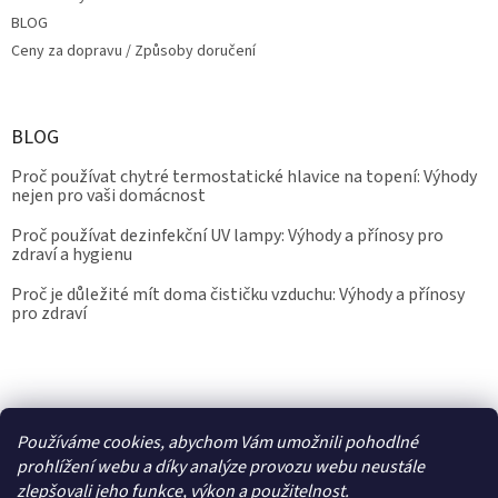
BLOG
Ceny za dopravu / Způsoby doručení
BLOG
Proč používat chytré termostatické hlavice na topení: Výhody
nejen pro vaši domácnost
Proč používat dezinfekční UV lampy: Výhody a přínosy pro
zdraví a hygienu
Proč je důležité mít doma čističku vzduchu: Výhody a přínosy
pro zdraví
Kalibrace.info
meteostanice.cz
Používáme cookies, abychom Vám umožnili pohodlné
prohlížení webu a díky analýze provozu webu neustále
zlepšovali jeho funkce, výkon a použitelnost.