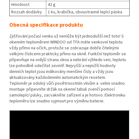
Hmotnost
42 g
Rozsah dodávky
1 ks, krabička, oboustranné lepící páska
Obecná specifikace produktu
Zjišťování počasí venku už nemůže být jednodušší než toto! S
okenním teploměrem WINDOO od TFA máte venkovní teplotu
vždy přímo na očích, protože se zobrazuje dobře čitelnými
velkými číslicemi prakticky přímo na okně. Funkční teploměr se
připevňuje na vnější stranu okna a nebrání výhledu ven; teplotu
lze pohodlně odečítat zevnitř. Nejvyšší a nejnižší hodnoty
denních teplot jsou indikovány menšími čísly a vždy jsou
aktualizovány každodenním automatickým resetem.
Teploměr je odolný vůči povětrnostním vlivům a velmi snadno
montuje: připevníte držák na okenní tabuli zvenčí pomocí
samolepící pásky, zacvakněte zařízení a je hotovo. Elektroniku
teploměru lze snadno vyjmout pro výměnu baterie.