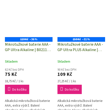
119 Kč
–36 %
159 Kč
–31 %
Mikrotužkové baterie AAA -
Mikrotužkové baterie AAA -
GP Ultra Alkaline | B02114 |
GP Ultra PLUS Alkaline |
4 kusy
B03114 | 4 kusy
Skladem
Skladem
62 Kč bez DPH
90 Kč bez DPH
75 Kč
109 Kč
Měrná
Měrná
18,75 Kč / 1 ks
27,25 Kč / 1 ks
cena:
cena:
Do košíku
Do košíku
Alkalická mikrotužková baterie
Alkalická mikrotužková baterie
AAA, extra výdrž. Balení
AAA, extra výdrž. Balení