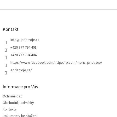
Z
á
p
a
Kontakt
t
í
info
@
Epristroje.cz
+420 777 794 401
+420 777 794 404
https://www.facebook.com/http://fb.com/merici.pristroje/
epristroje.cz/
Informace pro Vás
Ochrana dat
Obchodní podmínky
Kontakty
Dokumenty ke stažení