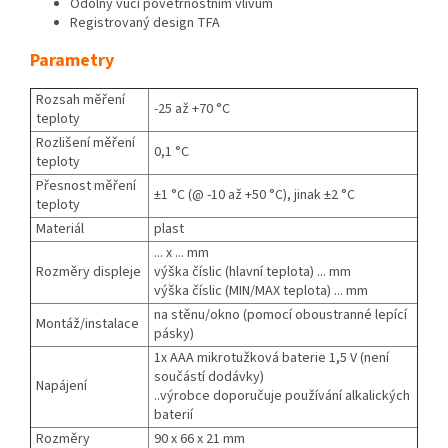
Odolný vůči povětrnostním vlivům
Registrovaný design TFA
Parametry
Rozsah měření
-25 až +70 °C
teploty
Rozlišení měření
0,1 °C
teploty
Přesnost měření
±​1 °C (@ -10 až +50 °C), jinak ±​2 °C
teploty
Materiál
plast
... x ... mm
Rozměry displeje
výška číslic (hlavní teplota) ... mm
výška číslic (MIN/MAX teplota) ... mm
na stěnu/okno (pomocí oboustranné lepící
Montáž/instalace
pásky)
1x AAA mikrotužková baterie 1,5 V (není
součástí dodávky)
Napájení
..výrobce doporučuje používání alkalických
baterií
Rozměry
90 x 66 x 21 mm