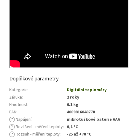
Doplňkové parametry
Kategorie
:
Digitální teploměry
Záruka
:
2 roky
Hmotnost
:
0.1 kg
EAN
:
4009816040770
?
Napájení
:
mikrotužkové baterie AAA
?
Rozlišení - měření teploty
:
0,1 °C
?
Rozsah - měření teploty
:
-25 až +70 °C