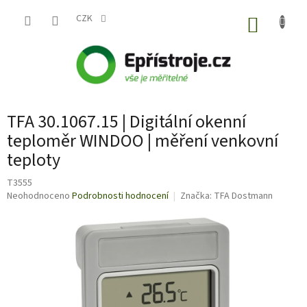
Přejít
na
CZK
NÁKUP
obsah
KOŠÍK
TFA 30.1067.15 | Digitální okenní
teploměr WINDOO | měření venkovní
teploty
T3555
Průměrné
Neohodnoceno
Podrobnosti hodnocení
Značka:
TFA Dostmann
hodnocení
produktu
je
0,0
z
5
hvězdiček.