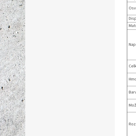
Osvě
Disp
Mate
Nap
Cel
Hmo
Bar
Mož
Roz