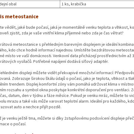
dejní obal
1 ks, krabička
is meteostanice
te vědět, jaké bude počasí, jaká je momentálně venku teplota a vlhkost, kol
oveň zjistit, zda je vaše vnitřní klima příjemné nebo zda je čas větrat?
rátová meteostanice s přehledným barevným displejem je ideální kombina
ého, kdo chce hodně informací najednou. Umístěte bezdrátovou meteostan
né místo ve vaší domácnosti. Venkovní data přicházejí prostřednictvím až 
rátových vysílačů. Potřebné napájení dodává síťový adaptér.
řehledném displeji můžete vidět překvapivé množství informací: Předpověď
vaná. Zobrazuje širokou škálu údajů o počasí, jako je teplota, vlhkost a tl
álním trendem. Displej komfortní zóny vám pomáhá udržovat klima v místnos
lním rozsahu a symbol okna poskytuje konkrétní doporučení pro ventilaci. Z
 čas, datum, den v týdnu a fáze měsíce. Pokud je venku mráz, můžete to vi
olu mrazu a také vás může varovat teplotní alarm. Ideální pro každého, kd
azovat auto a nechce přijít pozdě.
yž je venku ještě tma, můžete si díky 2stupňovému podsvícení displeje přeč
rmace o počasí.