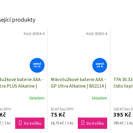
sející produkty
Kód:
B004-4
Kód:
B003-4
159 Kč
119 Kč
–31 %
–36 %
tužkové baterie AAA -
Mikrotužkové baterie AAA -
TFA 30.32
tra PLUS Alkaline |
GP Ultra Alkaline | B02114 |
čidlo tepl
4 | 4 kusy
4 kusy
vybrané 
Skladem
Skladem
| dosah a
bez DPH
62 Kč bez DPH
326 Kč bez 
Kč
75 Kč
395 Kč
Měrná
Měrná
 / 1 ks
Do košíku
18,75 Kč / 1 ks
Do košíku
395 Kč / 1 ks
cena:
cena: