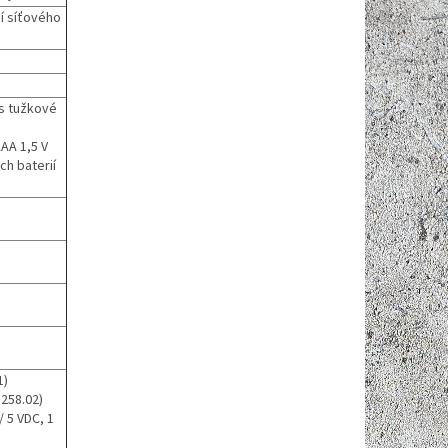
cí síťového
ks tužkové
AA 1,5 V
ch baterií
1)
3258.02)
/ 5 VDC, 1