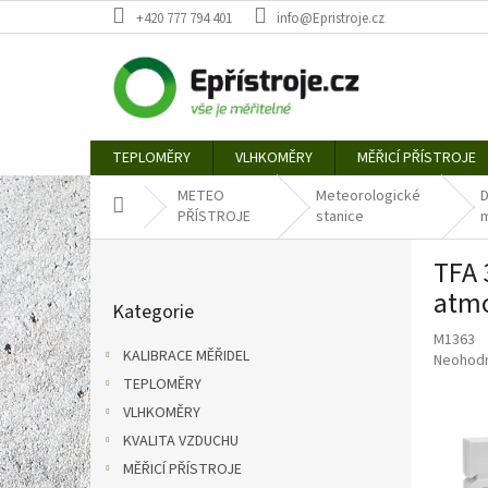
Přejít
+420 777 794 401
info@Epristroje.cz
na
obsah
TEPLOMĚRY
VLHKOMĚRY
MĚŘICÍ PŘÍSTROJE
METEO
Meteorologické
D
Domů
PŘÍSTROJE
stanice
P
TFA 
o
Přeskočit
s
atmo
Kategorie
kategorie
t
M1363
r
KALIBRACE MĚŘIDEL
Průměr
Neohod
a
hodnoce
TEPLOMĚRY
n
produkt
VLHKOMĚRY
n
je
í
KVALITA VZDUCHU
0,0
p
z
MĚŘICÍ PŘÍSTROJE
5