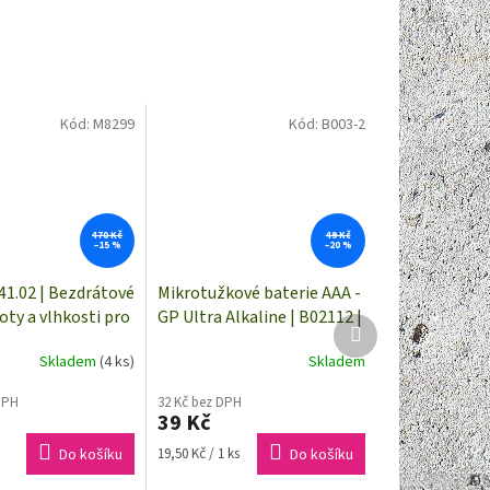
Kód:
M8299
Kód:
B003-2
470 Kč
49 Kč
–15 %
–20 %
41.02 | Bezdrátové
Mikrotužkové baterie AAA -
oty a vlhkosti pro
GP Ultra Alkaline | B02112 |
Další
meteostanice TFA
2 kusy
produkt
Skladem
(4 ks)
Skladem
ž 60 m
DPH
32 Kč bez DPH
39 Kč
Měrná
Do košíku
19,50 Kč / 1 ks
Do košíku
cena: