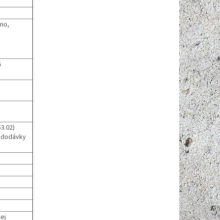
sno,
á
3.02)
í dodávky
ej