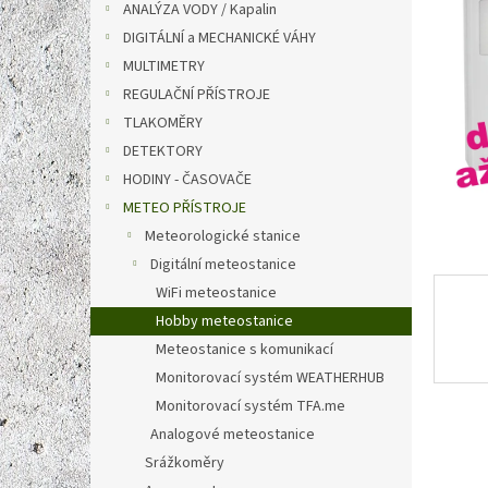
a
ANALÝZA VODY / Kapalin
hvězdič
n
DIGITÁLNÍ a MECHANICKÉ VÁHY
e
MULTIMETRY
l
REGULAČNÍ PŘÍSTROJE
TLAKOMĚRY
DETEKTORY
HODINY - ČASOVAČE
METEO PŘÍSTROJE
Meteorologické stanice
Digitální meteostanice
WiFi meteostanice
Hobby meteostanice
Meteostanice s komunikací
Monitorovací systém WEATHERHUB
Monitorovací systém TFA.me
Analogové meteostanice
Srážkoměry