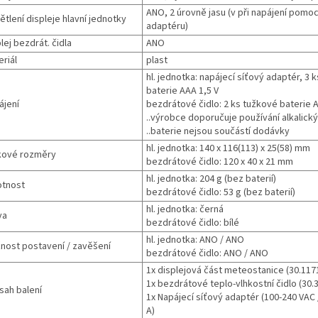
ANO, 2 úrovně jasu (v při napájení pomo
tlení displeje hlavní jednotky
adaptéru)
lej bezdrát. čidla
ANO
riál
plast
hl. jednotka: napájecí síťový adaptér, 3 
baterie AAA 1,5 V
ájení
bezdrátové čidlo: 2 ks tužkové baterie A
..výrobce doporučuje používání alkalický
..baterie nejsou součástí dodávky
hl. jednotka: 140 x 116(113) x 25(58) mm
kové rozměry
bezdrátové čidlo: 120 x 40 x 21 mm
hl. jednotka: 204 g (bez baterií)
tnost
bezdrátové čidlo: 53 g (bez baterií)
hl. jednotka: černá
va
bezdrátové čidlo: bílé
hl. jednotka: ANO / ANO
nost postavení / zavěšení
bezdrátové čidlo: ANO / ANO
1x displejová část meteostanice (30.117
1x bezdrátové teplo-vlhkostní čidlo (30.
sah balení
1x Napájecí síťový adaptér (100-240 VAC 
A)