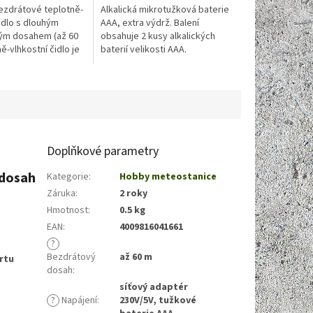
ezdrátové teplotně-
Alkalická mikrotužková baterie
idlo s dlouhým
AAA, extra výdrž. Balení
ým dosahem (až 60
obsahuje 2 kusy alkalických
ě-vlhkostní čidlo je
baterií velikosti AAA.
o náhradní nebo
senzor pro celou
Doplňkové parametry
 dosah
Kategorie
:
Hobby meteostanice
Záruka
:
2 roky
Hmotnost
:
0.5 kg
EAN
:
4009816041661
?
Bezdrátový
až 60 m
rtu
dosah
:
síťový adaptér
?
Napájení
:
230V/5V, tužkové