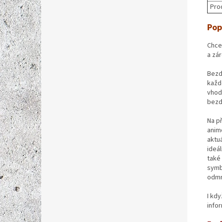
Pro
Pop
Chce
a zár
Bezd
každ
vhod
bezd
Na p
animo
aktu
ideá
také
symb
odmr
I kd
info