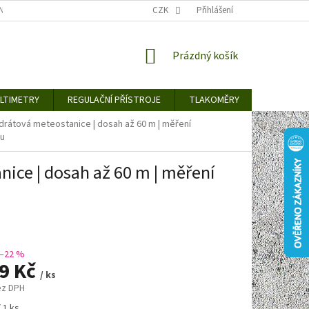
TY KE STAŽENÍ
BLOG
CENY ZA DOPRAVU / ZPŮSOBY DORUČENÍ
CZK
Přihlášení
NÁKUPNÍ
Prázdný košík
KOŠÍK
LTIMETRY
REGULAČNÍ PŘÍSTROJE
TLAKOMĚRY
DETEKTO
drátová meteostanice | dosah až 60 m | měření
hu
nice | dosah až 60 m | měření
–22 %
49 Kč
/ ks
ez DPH
 1 ks