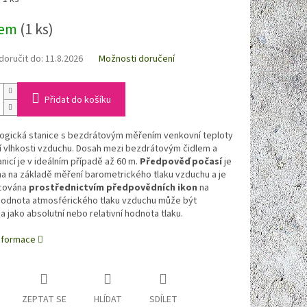
dem
(1 ks)
oručit do:
11.8.2026
Možnosti doručení
Přidat do košíku
ogická stanice s bezdrátovým měřením venkovní teploty
ní vlhkosti vzduchu. Dosah mezi bezdrátovým čidlem a
icí je v ideálním případě až 60 m.
Předpověď počasí
je
a na základě měření barometrického tlaku vzduchu a je
cována
prostřednictvím předpovědních ikon
na
 Hodnota atmosférického tlaku vzduchu může být
 jako absolutní nebo relativní hodnota tlaku.
informace
ZEPTAT SE
HLÍDAT
SDÍLET