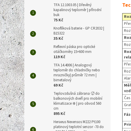
Tec
TFA 12.1003.05 | Dřevěný
kapalinový teploměr | přírodní
buk
Roz
75 Kč
Pře
Knoflíková baterie - GP CR2032 |
Rozl
B15322
Roz
35 Kč
Rozl
Reflexní páska pro optické
Roz
otáčkoměry 15×600 mm
119 Kč
rel
Pře
TFA 14.4006 | Analogový
teploměr do chladničky nebo
Rozl
mrazničky| průměr 72 mm |
Ala
bimetalový
69 Kč
Měř
vzd
Teplovzdušná zábrana 🥵 do
Čas
balkonových dveří pro mobilní
klimatizace ❄️ | pro obvod 560
Gra
cm
895 Kč
Fáz
Heraeus Nexensos M222 Pt100
Pri
platinový teplotní senzor -70 do