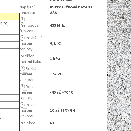
baterie AAA
Napájení
mikrotužkové baterie
senzoru
:
AAA
?
70 °C)
Přenosová
433 MHz
frekvence
:
?
Rozlišení -
měření
0,1 °C
teploty
:
Rozlišení -
1 hPa
měření tlaku
:
?
Rozlišení -
měření
1 % RH
vlhkosti
:
?
Rozsah -
měření
-40 až +70 °C
teploty
:
?
Rozsah -
měření
10 až 99 % RH
vlhkosti
:
)
Projekce
:
NE