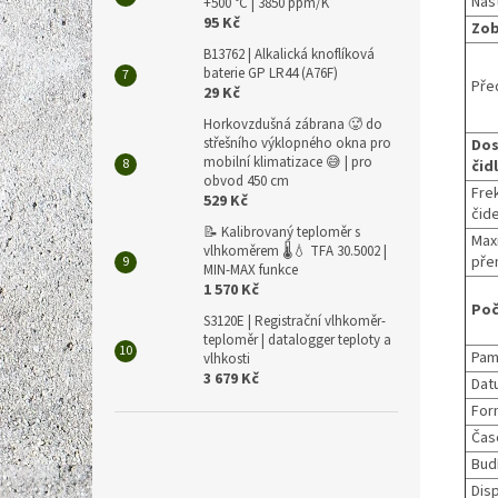
Nas
+500 °C | 3850 ppm/K
95 Kč
Zob
B13762 | Alkalická knoflíková
baterie GP LR44 (A76F)
Pře
29 Kč
Horkovzdušná zábrana 🥵 do
střešního výklopného okna pro
Dos
mobilní klimatizace 😅 | pro
čid
obvod 450 cm
Fre
529 Kč
čide
📝 Kalibrovaný teploměr s
Max
vlhkoměrem 🌡️💧 TFA 30.5002 |
pře
MIN-MAX funkce
1 570 Kč
Poč
S3120E | Registrační vlhkoměr-
teploměr | datalogger teploty a
Pam
vlhkosti
3 679 Kč
Dat
For
Čas
Bud
Disp