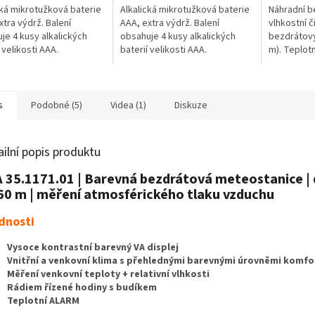
cká mikrotužková baterie
Alkalická mikrotužková baterie
Náhradní b
xtra výdrž. Balení
AAA, extra výdrž. Balení
vlhkostní č
je 4 kusy alkalických
obsahuje 4 kusy alkalických
bezdrátov
 velikosti AAA.
baterií velikosti AAA.
m). Teplotn
vhodné jak
doplňkový 
řadu...
s
Podobné (5)
Videa (1)
Diskuze
ailní popis produktu
 35.1171.01 | Barevná bezdrátová meteostanice |
60 m | měření atmosférického tlaku vzduchu
dnosti
Vysoce kontrastní barevný VA displej
Vnitřní a venkovní klima s přehlednými barevnými úrovněmi komfo
Měření venkovní teploty + relativní vlhkosti
Rádiem řízené hodiny s budíkem
Teplotní ALARM