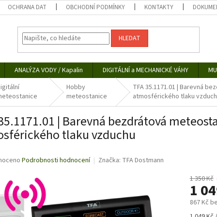
OCHRANA DAT
OBCHODNÍ PODMÍNKY
KONTAKTY
DOKUMEN
HLEDAT
ANALÝZA VODY / Kapalin
DIGITÁLNÍ a MECHANICKÉ VÁHY
MU
igitální
Hobby
TFA 35.1171.01 | Barevná bez
meteostanice
meteostanice
atmosférického tlaku vzduc
35.1171.01 | Barevná bezdrátová meteosta
sférického tlaku vzduchu
né
noceno
Podrobnosti hodnocení
Značka:
TFA Dostmann
ní
u
1 350 Kč
1 0
867 Kč b
Měrná
1 049 Kč /