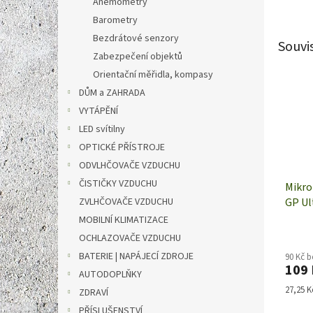
Anemometry
Barometry
Bezdrátové senzory
Souvi
Zabezpečení objektů
Orientační měřidla, kompasy
DŮM a ZAHRADA
VYTÁPĚNÍ
LED svítilny
OPTICKÉ PŘÍSTROJE
ODVLHČOVAČE VZDUCHU
ČISTIČKY VZDUCHU
Mikro
ZVLHČOVAČE VZDUCHU
GP Ul
B0311
MOBILNÍ KLIMATIZACE
OCHLAZOVAČE VZDUCHU
BATERIE | NAPÁJECÍ ZDROJE
90 Kč 
109 
AUTODOPLŇKY
Měrná
27,25 Kč
ZDRAVÍ
cena:
PŘÍSLUŠENSTVÍ