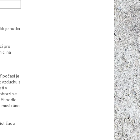
ik je hodin
cí pro
ici na
3
 počasí je
ak vzduchu s
ti v
obrazí se
dět podle
o musí ráno
íst čas a