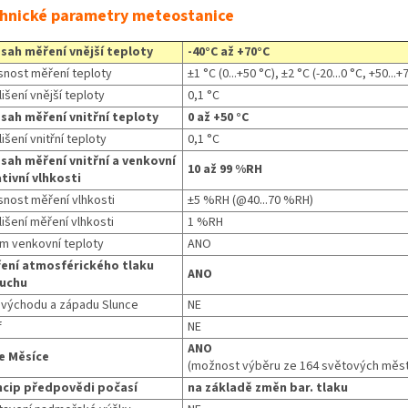
hnické parametry meteostanice
sah měření vnější teploty
-40°C až +70°C
snost měření teploty
±1 °C (0...+50 °C), ±2 °C (-20...0 °C, +50...+
išení vnější teploty
0,1 °C
sah měření vnitřní teploty
0 až +50 °C
išení vnitřní teploty
0,1 °C
sah měření vnitřní a venkovní
10 až 99 %RH
ativní vlhkosti
snost měření vlhkosti
±5 %RH (@40...70 %RH)
išení měření vlhkosti
1 %RH
rm venkovní teploty
ANO
ení atmosférického tlaku
ANO
uchu
 východu a západu Slunce
NE
f
NE
ANO
e Měsíce
(možnost výběru ze 164 světových měst
ncip předpovědi počasí
na základě změn bar. tlaku