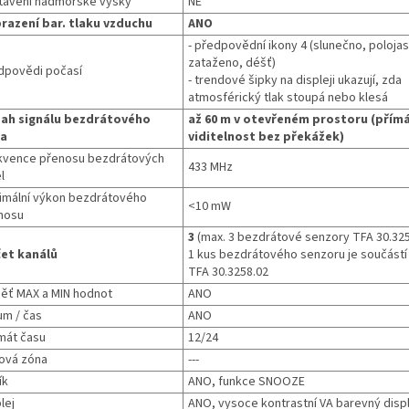
tavení nadmořské výšky
NE
razení bar. tlaku vzduchu
ANO
- předpovědní ikony 4 (slunečno, poloja
zataženo, déšť)
dpovědi počasí
- trendové šipky na displeji ukazují, zda
atmosférický tlak stoupá nebo klesá
ah signálu bezdrátového
až 60 m v otevřeném prostoru (přím
la
viditelnost bez překážek)
kvence přenosu bezdrátových
433 MHz
l
imální výkon bezdrátového
<10 mW
nosu
3
(max. 3 bezdrátové senzory TFA 30.325
et kanálů
1 kus bezdrátového senzoru je součást
TFA 30.3258.02
ěť MAX a MIN hodnot
ANO
um / čas
ANO
mát času
12/24
ová zóna
---
ík
ANO, funkce SNOOZE
lej
ANO, vysoce kontrastní VA barevný displ