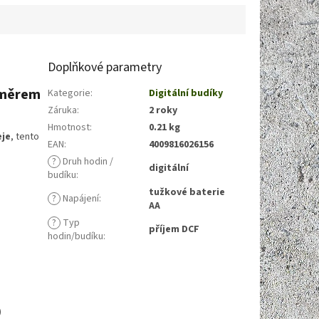
Doplňkové parametry
loměrem
Kategorie
:
Digitální budíky
Záruka
:
2 roky
Hmotnost
:
0.21 kg
eje
, tento
EAN
:
4009816026156
a
?
Druh hodin /
digitální
budíku
:
tužkové baterie
?
Napájení
:
AA
?
Typ
příjem DCF
hodin/budíku
:
)