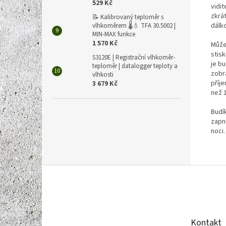
529 Kč
vidit
zkrá
📝 Kalibrovaný teploměr s
dálk
vlhkoměrem 🌡️💧 TFA 30.5002 |
MIN-MAX funkce
1 570 Kč
Může
stis
S3120E | Registrační vlhkoměr-
je b
teploměr | datalogger teploty a
zobr
vlhkosti
příje
3 679 Kč
než 1
Budí
zapn
noci.
Z
á
p
a
t
Kontakt
í