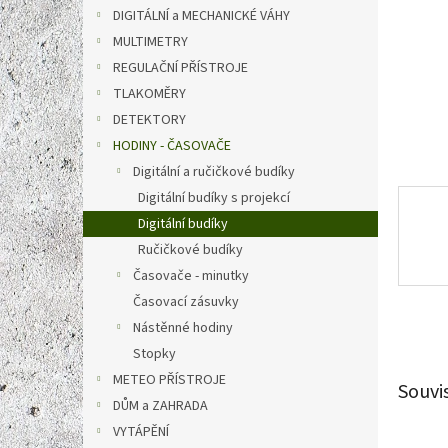
n
DIGITÁLNÍ a MECHANICKÉ VÁHY
e
MULTIMETRY
l
REGULAČNÍ PŘÍSTROJE
TLAKOMĚRY
DETEKTORY
HODINY - ČASOVAČE
Digitální a ručičkové budíky
Digitální budíky s projekcí
Digitální budíky
Ručičkové budíky
Časovače - minutky
Časovací zásuvky
Nástěnné hodiny
Stopky
METEO PŘÍSTROJE
Souvi
DŮM a ZAHRADA
VYTÁPĚNÍ