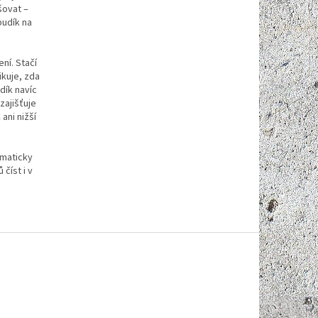
šovat –
budík na
ní. Stačí
ikuje, zda
dík navíc
zajišťuje
ani nižší
omaticky
číst i v