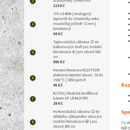
otáčkoměry 15×600 mm
119 Kč
TFA 14.4006 | Analogový
teploměr do chladničky nebo
mrazničky| průměr 72 mm |
bimetalový
69 Kč
Teplovzdušná zábrana 🥵 do
balkonových dveří pro mobilní
klimatizace ❄️ | pro obvod 560
cm
895 Kč
Heraeus Nexensos M222 Pt100
platinový teplotní senzor -70 do
+500 °C | 3850 ppm/K
Roz
95 Kč
B13762 | Alkalická knoflíková
baterie GP LR44 (A76F)
29 Kč
Spe
Horkovzdušná zábrana 🥵 do
střešního výklopného okna pro
mobilní klimatizace 😅 | pro
Co d
obvod 450 cm
Měl b