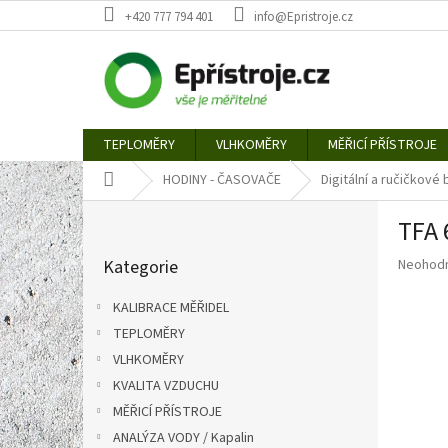
Přejít
+420 777 794 401
info@Epristroje.cz
na
obsah
TEPLOMĚRY
VLHKOMĚRY
MĚŘICÍ PŘÍSTROJE
Domů
HODINY - ČASOVAČE
Digitální a ručičkové
P
TFA 
o
Přeskočit
s
Průměr
Kategorie
Neohod
kategorie
t
hodnoce
r
produkt
KALIBRACE MĚŘIDEL
a
je
TEPLOMĚRY
n
0,0
z
VLHKOMĚRY
n
5
í
KVALITA VZDUCHU
hvězdič
p
MĚŘICÍ PŘÍSTROJE
a
ANALÝZA VODY / Kapalin