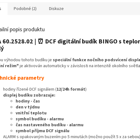
s
Podobné (2)
Diskuze
ailní popis produktu
 60.2528.02 | ⏰ DCF digitální budík BINGO s tep
lý
ou výhodou tohoto budíku je
speciální funkce nočního podsvícení displ
ní režim"
je aktivován automaticky v závislosti na intenzitě okolního světl
hnické parametry
hodiny řízené DCF signálem (
12/24h formát
)
displej budíku zobrazuje:
hodiny - čas
den v týdnu
vnitřní teplotu
symbol budíku - alarmu
čas nastaveného budíku - alarmu
symbol příjmu DCF signálu
ALARM s opakovaným buzením po 5 minutách (možno použít 5 x za sebou