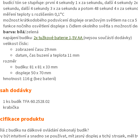
budící tón se stupňuje: první 4 sekundy 1 x za sekundu, další 4 sekundy 2x
sekundu, další 4 sekundy 3 x za sekundu a potom 48 sekund 4 x za sekun
měření teploty s rozlišením 0,1°C
možnost krátkodobého podsvícení displeje oranžovým světlem na cca 5 
funkce nočního osvětlení displeje s čidlem okolního světla s možností d
barva: bílá
/zelená
napájení budíku:
2x tužkové baterie 1,5V AA
(nejsou součástí dodávky)
velikost číslic:
zobrazení času 29 mm
datum, čas buzení a teplota 11 mm
rozměr
budíku: 81 x 81 x 33 mm
displeje 50 x 70 mm
hmotnost: 116 g (bez baterií)
sah dodávky
1 ks budík TFA 60.2528.02
krabička
cifikace produktu
ělá z budíku na dálkové ovládání dokonalý budík?
y být intuitivní a snadno se používat, mít jasný displej a tichý strojek, měl b