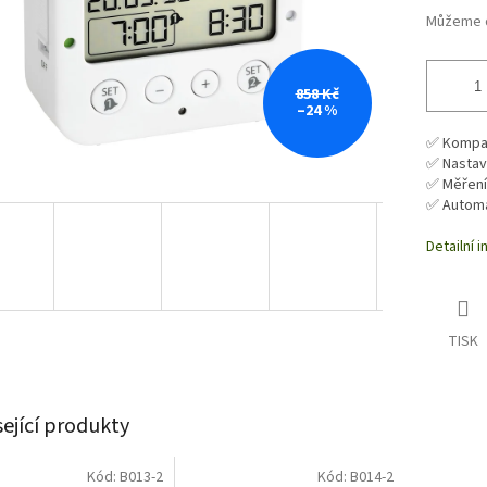
Můžeme d
858 Kč
–24 %
✅ Kompak
✅ Nastavi
✅ Měření
✅ Automa
Detailní 
TISK
sející produkty
Kód:
B013-2
Kód:
B014-2