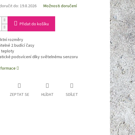
oručit do:
19.8.2026
Možnosti doručení
Přidat do košíku
tní rozměry
telné 2 budící časy
 teploty
tické podsvícení díky světelnému senzoru
informace
ZEPTAT SE
HLÍDAT
SDÍLET