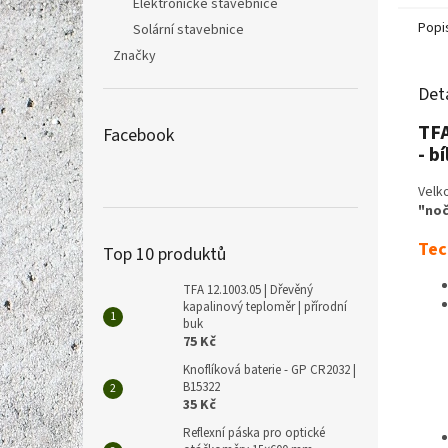
Elektronické stavebnice
Popi
Solární stavebnice
Značky
Det
TFA
Facebook
- bí
Velk
"noč
Tec
Top 10 produktů
TFA 12.1003.05 | Dřevěný
kapalinový teploměr | přírodní
buk
75 Kč
Knoflíková baterie - GP CR2032 |
B15322
35 Kč
Reflexní páska pro optické