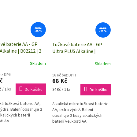
60 Kč
89 Kč
–35 %
–23 %
vé baterie AA - GP
Tužkové baterie AA - GP
Alkaline | B02212 | 2
Ultra PLUS Alkaline |
B03212 | 2 kusy
Skladem
Skladem
bez DPH
56 Kč bez DPH
č
68 Kč
Měrná
 / 1 ks
Do košíku
34 Kč / 1 ks
Do košíku
cena:
cká tužková baterie AA,
Alkalická mikrotužková baterie
výdrž. Balení obsahuje 2
AA, extra výdrž. Balení
lkalických baterií
obsahuje 2 kusy alkalických
ti AA.
baterií velikosti AA.