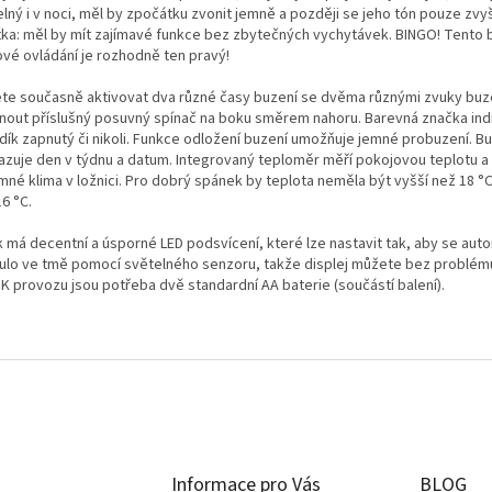
elný i v noci, měl by zpočátku zvonit jemně a později se jeho tón pouze zvy
tka: měl by mít zajímavé funkce bez zbytečných vychytávek. BINGO! Tento 
ové ovládání je rozhodně ten pravý!
te současně aktivovat dva různé časy buzení se dvěma různými zvuky buze
knout příslušný posuvný spínač na boku směrem nahoru. Barevná značka ind
udík zapnutý či nikoli. Funkce odložení buzení umožňuje jemné probuzení. Bu
azuje den v týdnu a datum. Integrovaný teploměr měří pokojovou teplotu a 
mné klima v ložnici. Pro dobrý spánek by teplota neměla být vyšší než 18 °C 
6 °C.
k má decentní a úsporné LED podsvícení, které lze nastavit tak, aby se aut
ulo ve tmě pomocí světelného senzoru, takže displej můžete bez problémů 
 K provozu jsou potřeba dvě standardní AA baterie (součástí balení).
Informace pro Vás
BLOG