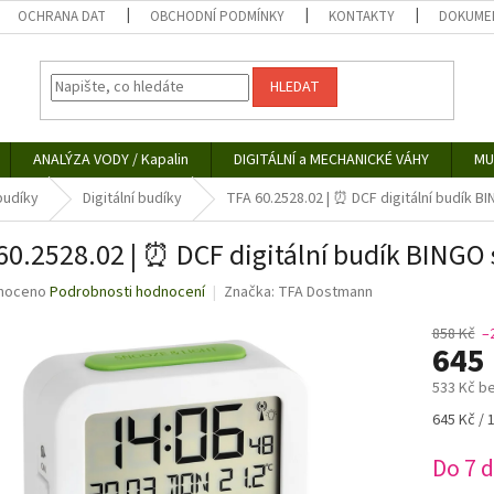
OCHRANA DAT
OBCHODNÍ PODMÍNKY
KONTAKTY
DOKUMEN
HLEDAT
ANALÝZA VODY / Kapalin
DIGITÁLNÍ a MECHANICKÉ VÁHY
MU
 budíky
Digitální budíky
TFA 60.2528.02 | ⏰ DCF digitální budík B
60.2528.02 | ⏰ DCF digitální budík BINGO 
né
noceno
Podrobnosti hodnocení
Značka:
TFA Dostmann
ní
u
858 Kč
–
645
533 Kč b
Měrná
645 Kč / 
ek.
cena:
Do 7 