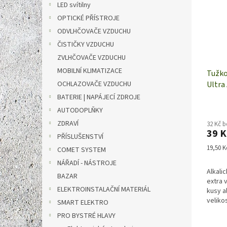
LED svítilny
OPTICKÉ PŘÍSTROJE
ODVLHČOVAČE VZDUCHU
ČISTIČKY VZDUCHU
ZVLHČOVAČE VZDUCHU
MOBILNÍ KLIMATIZACE
Tužko
OCHLAZOVAČE VZDUCHU
Ultra 
kusy
BATERIE | NAPÁJECÍ ZDROJE
AUTODOPLŇKY
ZDRAVÍ
32 Kč 
39 K
PŘÍSLUŠENSTVÍ
Měrná
19,50 Kč
COMET SYSTEM
cena:
NÁŘADÍ - NÁSTROJE
Alkali
BAZAR
extra 
ELEKTROINSTALAČNÍ MATERIÁL
kusy a
velikos
SMART ELEKTRO
PRO BYSTRÉ HLAVY