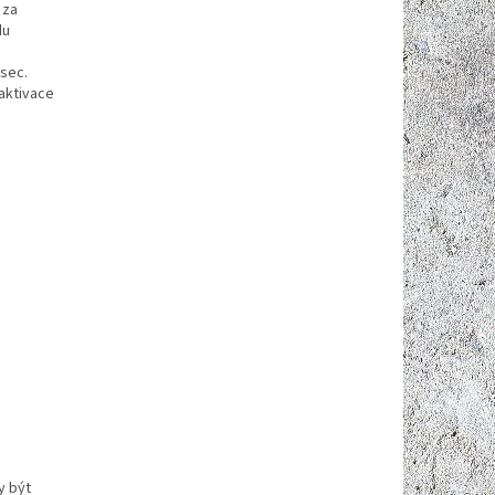
 za
du
sec.
eaktivace
y být