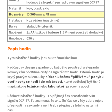
hodinový strojek řízen radiovým signálem DCF77
Materiál
kov, plast, sklo
Rozměry
∅​ 300 mm x 45 mm
Instalace
k zavěšení (nástěnné)
Barva
zlatá, bílý ciferník
Napájení
1x AA tužková baterie 1,5 V (není součástí dodávky)
Hmotnost
636 g
Popis hodin
Tyto nástěnné hodiny jsou skutečnou klasikou.
Nadčasový design zapadne do každého prostředí a elegantní
kovový rám podtrhne čistý design těchto hodin. Ciferník hodin je
krytý pravým sklem. Díky
nízkohlučnému "plíživému" pohybu
vteřinovky se hodí i do místností
, které potřebují být tiché
(např. jako je
ložnice
nebo
laboratoř
, pracovna apod.)
Rádiové nástěnné hodiny TFA přijímají čas prostřednictvím
signálu DCF-77. To znamená, že aktuální čas se vždy zobrazuje s
přesností na sekundy a není třeba přepínat z letního na zimní
čas.