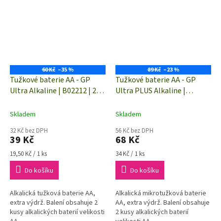
60 Kč
–35 %
89 Kč
–23 %
Tužkové baterie AA - GP
Tužkové baterie AA - GP
Ultra Alkaline | B02212 | 2
Ultra PLUS Alkaline |
kusy
B03212 | 2 kusy
Skladem
Skladem
32 Kč bez DPH
56 Kč bez DPH
39 Kč
68 Kč
Měrná
Měrná
19,50 Kč / 1 ks
34 Kč / 1 ks
cena:
cena:
Do košíku
Do košíku
Alkalická tužková baterie AA,
Alkalická mikrotužková baterie
extra výdrž. Balení obsahuje 2
AA, extra výdrž. Balení obsahuje
kusy alkalických baterií velikosti
2 kusy alkalických baterií