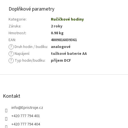
Doplňkové parametry
Kategorie
:
Ručičkové hodiny
Záruka
:
2 roky
Hmotnost
:
0.98 kg
EAN
:
4009816039361
?
Druh hodin / budíku
:
analogové
?
Napájení
:
tužkové baterie AA
?
Typ hodin/budíku
:
příjem DCF
Z
á
p
a
Kontakt
t
í
info
@
Epristroje.cz
+420 777 794 401
+420 777 794 404