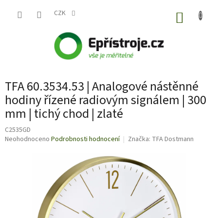
Přejít
na
CZK
NÁKUP
obsah
KOŠÍK
TFA 60.3534.53 | Analogové nástěnné
hodiny řízené radiovým signálem | 300
mm | tichý chod | zlaté
C2535GD
Průměrné
Neohodnoceno
Podrobnosti hodnocení
Značka:
TFA Dostmann
hodnocení
produktu
je
0,0
z
5
hvězdiček.