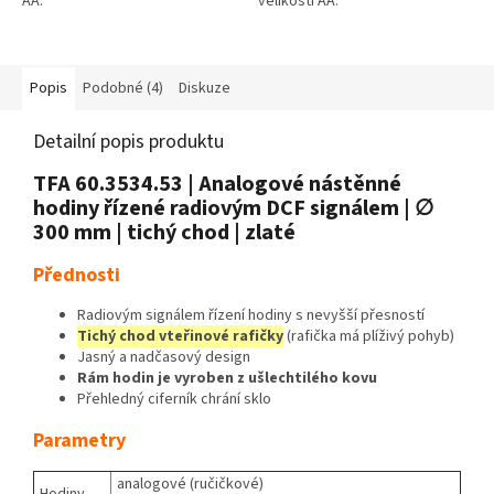
AA.
velikosti AA.
Popis
Podobné (4)
Diskuze
Detailní popis produktu
TFA 60.3534.53 | Analogové nástěnné
hodiny řízené radiovým DCF signálem | ∅
300 mm | tichý chod | zlaté
Přednosti
Radiovým signálem řízení hodiny s nevyšší přesností
Tichý chod vteřinové rafičky
(rafička má plíživý pohyb)
Jasný a nadčasový design
Rám hodin je vyroben z ušlechtilého kovu
Přehledný ciferník chrání sklo
Parametry
analogové (ručičkové)
Hodiny