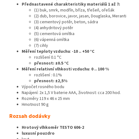
Přednastavené charakteristiky materiálů 1 až 7:
(1) buk, smrk, modřín, bříza, třešeň, ořešák
(2) dub, borovice, javor, jasan, Douglaska, Meranti
(3) cementový potěr, beton, sádra
(4) anhydritový potěr
(5) cementová omítka
(6) vápenná omítka
(7) cihly
Měření teploty vzduchu
:
-10 .. +50 °C
rozlišení 0.1 °C
přesnost: ±0.5 °C
Měření relativní vlhkosti vzduchu
:
0 .. 100 %
rozlišení : 0.1%
přesnost: ±2,5%
Výpočet rosného bodu
Napájení: 2x 1,5 V baterie AAA, životnost: cca 200 hod.
Rozměry 119 x 46 x 25 mm
Hmotnost 90 g
Rozsah dodávky
Hrotový vlhkoměr TESTO 606-2
luxusní pouzdro