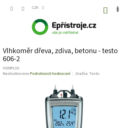
Přejít
na
CZK
NÁKUP
obsah
KOŠÍK
Vlhkoměr dřeva, zdiva, betonu - testo
606-2
V309PLUS
Průměrné
Neohodnoceno
Podrobnosti hodnocení
Značka:
Testo
hodnocení
produktu
je
0,0
z
5
hvězdiček.