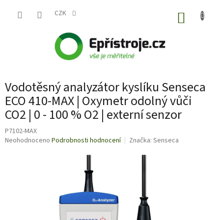
Přejít
na
CZK
NÁKUP
obsah
KOŠÍK
Vodotěsný analyzátor kyslíku Senseca
ECO 410-MAX | Oxymetr odolný vůči
CO2 | 0 - 100 % O2 | externí senzor
P7102-MAX
Průměrné
Neohodnoceno
Podrobnosti hodnocení
Značka:
Senseca
hodnocení
produktu
je
0,0
z
5
hvězdiček.