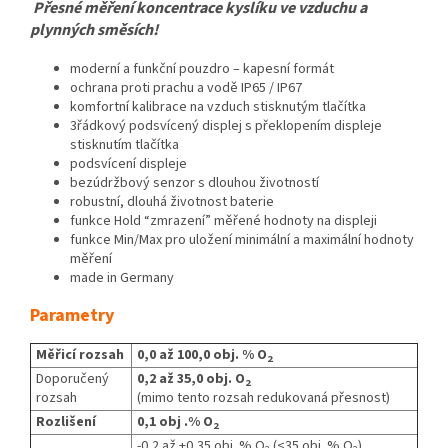
Přesné měření koncentrace kyslíku ve vzduchu a
plynných směsích!
moderní a funkční pouzdro – kapesní formát
ochrana proti prachu a vodě IP65 / IP67
komfortní kalibrace na vzduch stisknutým tlačítka
3řádkový podsvícený displej s překlopením displeje
stisknutím tlačítka
podsvícení displeje
bezúdržbový senzor s dlouhou životností
robustní, dlouhá životnost baterie
funkce Hold “zmrazení” měřené hodnoty na displeji
funkce Min/Max pro uložení minimální a maximální hodnoty
měření
made in Germany
Parametry
Měřicí rozsah
0,0 až 100,0 obj. % O
2
Doporučený
0,2 až 35,0 obj. O
2
rozsah
(mimo tento rozsah redukovaná přesnost)
Rozlišení
0,1 obj .% O
2
-0,2 až +0,35 obj. % O
(<35 obj. % O
)