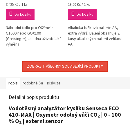
Měrná
Měrná
3 425 Kč / 1 ks
19,50 Kč / 1 ks
cena:
cena:
Do košíku
Do košíku
Náhradní čidlo pro OXYmetr
Alkalická tužková baterie AA,
G1690 nebo GOX100
extra výdrž. Balení obsahuje 2
(Greisinger), snadná uživatelská
kusy alkalických baterií velikosti
výměna
AA.
ZOBRAZIT VŠECHNY SOUVISEJÍCÍ PRODUKTY
Popis
Podobné (4)
Diskuze
Detailní popis produktu
Vodotěsný analyzátor kyslíku Senseca ECO
410-MAX | Oxymetr odolný vůči CO
| 0 - 100
2
% O
| externí senzor
2