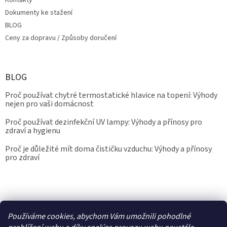
Kontakty
Dokumenty ke stažení
BLOG
Ceny za dopravu / Způsoby doručení
BLOG
Proč používat chytré termostatické hlavice na topení: Výhody
nejen pro vaši domácnost
Proč používat dezinfekční UV lampy: Výhody a přínosy pro
zdraví a hygienu
Proč je důležité mít doma čističku vzduchu: Výhody a přínosy
pro zdraví
Kalibrace.info
meteostanice.cz
Používáme cookies, abychom Vám umožnili pohodlné