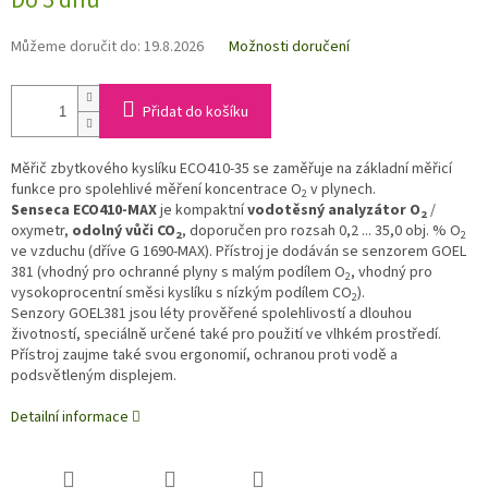
Do 5 dnů
Můžeme doručit do:
19.8.2026
Možnosti doručení
Přidat do košíku
Měřič zbytkového kyslíku ECO410-35 se zaměřuje na základní měřicí
funkce pro spolehlivé měření koncentrace O
v plynech.
2
Senseca ECO410-MAX
je kompaktní
vodotěsný analyzátor O
/
2
oxymetr,
odolný vůči CO
, doporučen pro rozsah 0,2 ... 35,0 obj. % O
2
2
ve vzduchu (dříve G 1690-MAX). Přístroj je dodáván se senzorem GOEL
381 (vhodný pro ochranné plyny s malým podílem O
, vhodný pro
2
vysokoprocentní směsi kyslíku s nízkým podílem CO
).
2
Senzory GOEL381 jsou léty prověřené spolehlivostí a dlouhou
životností, speciálně určené také pro použití ve vlhkém prostředí.
Přístroj zaujme také svou ergonomií, ochranou proti vodě a
podsvětleným displejem.
Detailní informace