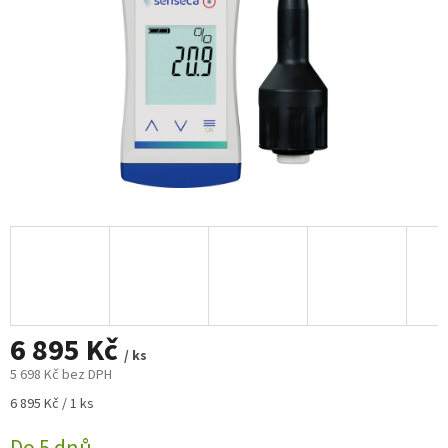
6 895 Kč
/ ks
5 698 Kč bez DPH
Měrná
6 895 Kč / 1 ks
cena: