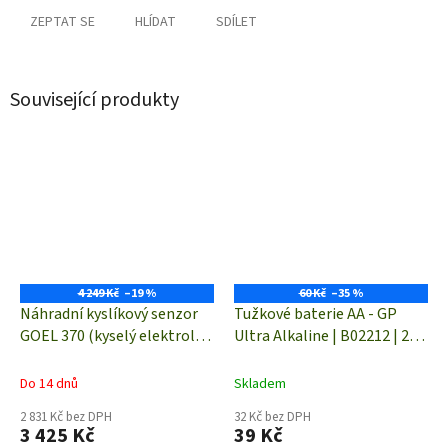
ZEPTAT SE
HLÍDAT
SDÍLET
Související produkty
4 249 Kč
–19 %
60 Kč
–35 %
Náhradní kyslíkový senzor
Tužkové baterie AA - GP
GOEL 370 (kyselý elektroly)
Ultra Alkaline | B02212 | 2
pro OXYmetry Greisinger,
kusy
Senseca
Do 14 dnů
Skladem
2 831 Kč bez DPH
32 Kč bez DPH
3 425 Kč
39 Kč