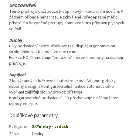
UPOZORNĚNÍ:
Tento přístroj slouží pouze k doplňkovým kontrolním účelům. V
žádném případě nenahrazuje schválené /předepsané měřicí
přístroje a bezpečné postupy stanovené pro přípravu plynných
směsí!
Displej
Díky podsvícení nabízí 3řádkový LCD displej ergonomickou
širokoúhlou viditelnost - ve dne i v noci.
Funkce HOLD umožňuje “zmrazení” měřené hodnoty na displeji
přístroje.
Napájení
2 ks výkonných tužkových baterií velikosti AA, energeticky
úsporný design a konfigurovatelná funkce automatického
vypínání zajišťují dlouhý provoz přístroje.
Konfigurovatelné podsvícení LCD představuje další možnost
úspory energie.
Doplňkové parametry
Kategorie
:
OXYmetry - vzduch
Záruka
:
2 roky