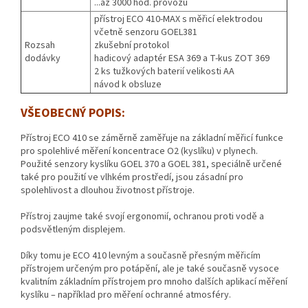
...až 3000 hod. provozu
přístroj ECO 410-MAX s měřicí elektrodou
včetně senzoru GOEL381
Rozsah
zkušební protokol
dodávky
hadicový adaptér ESA 369 a T-kus ZOT 369
2 ks tužkových baterií velikosti AA
návod k obsluze
VŠEOBECNÝ POPIS:
Přístroj ECO 410 se záměrně zaměřuje na základní měřicí funkce
pro spolehlivé měření koncentrace O2 (kyslíku) v plynech.
Použité senzory kyslíku GOEL 370 a GOEL 381, speciálně určené
také pro použití ve vlhkém prostředí, jsou zásadní pro
spolehlivost a dlouhou životnost přístroje.
Přístroj zaujme také svojí ergonomií, ochranou proti vodě a
podsvětleným displejem.
Díky tomu je ECO 410 levným a současně přesným měřicím
přístrojem určeným pro potápění, ale je také současně vysoce
kvalitním základním přístrojem pro mnoho dalších aplikací měření
kyslíku – například pro měření ochranné atmosféry.