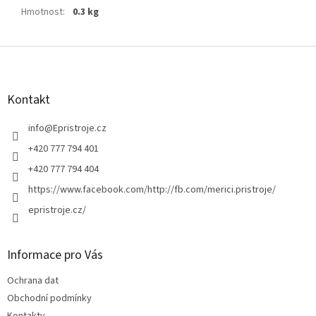
Hmotnost
:
0.3 kg
Z
á
p
a
Kontakt
t
í
info
@
Epristroje.cz
+420 777 794 401
+420 777 794 404
https://www.facebook.com/http://fb.com/merici.pristroje/
epristroje.cz/
Informace pro Vás
Ochrana dat
Obchodní podmínky