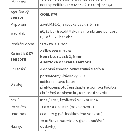
2
2
Přesnost
není specifikováno (>35 až 100 obj. % O
)
2
Kyslíkový
GOEL 370
senzor
Připojení
závit M16x1, zásuvka Jack 3,5 mm
±0,25 bar (rozdíl tlaku na membráně senzoru)
Max. tlak
0,6 až 1,75 bar abs.
Reakční doba
90% za <10 sec.
délka cca 0,95 m
Kabel k OXY
konektor Jack 3,5 mm
senzoru
elastická ochrana senzoru
Ovládání
4 odolná snadno ovladatelná tlačítka
podsvícený 3řádkový LCD
indikace stavu baterií
Displej
překlopení/otočení displeje pomocí tlačítka
chráněný odolným krytem proti rozbití
Krytí
IP65 / IP67, kyslíkový senzor IP54
Rozměry
108 x 54 x 28 mm (bez senzoru)
Hmotnost
cca 175 g (vč. kyslíkového senzoru)
2x tužková baterie AA (jsou součástí
Napájení
dodávky)