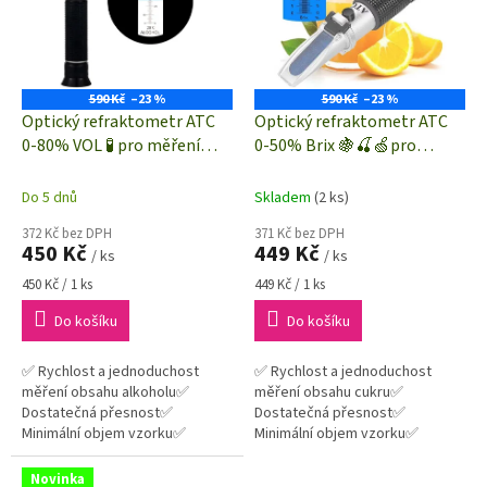
i
r
s
o
p
d
r
u
o
k
590 Kč
–23 %
590 Kč
–23 %
d
t
Optický refraktometr ATC
Optický refraktometr ATC
u
ů
0-80% VOL 🧪 pro měření
0-50% Brix 🍇🍒🍏pro
k
obsahu alkoholu v
měření obsahu cukru v
t
pálenkách ⚗️
ovocných koncentrátech 🍐
Do 5 dnů
Skladem
(2 ks)
ů
🍍🍎
372 Kč bez DPH
371 Kč bez DPH
450 Kč
449 Kč
/ ks
/ ks
Měrná
Měrná
450 Kč / 1 ks
449 Kč / 1 ks
cena:
cena:
Do košíku
Do košíku
✅ Rychlost a jednoduchost
✅ Rychlost a jednoduchost
měření obsahu alkoholu✅
měření obsahu cukru✅
Dostatečná přesnost✅
Dostatečná přesnost✅
Minimální objem vzorku✅
Minimální objem vzorku✅
Přenositelnost a nezávislost
Přenositelnost a nezávislost
Novinka