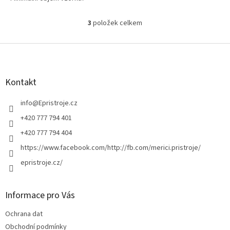
Přenositelnost a nezávislost
3
položek celkem
O
v
l
Z
á
á
d
p
a
a
Kontakt
c
t
í
í
info
@
Epristroje.cz
p
r
+420 777 794 401
v
+420 777 794 404
k
y
https://www.facebook.com/http://fb.com/merici.pristroje/
v
epristroje.cz/
ý
p
i
s
Informace pro Vás
u
Ochrana dat
Obchodní podmínky