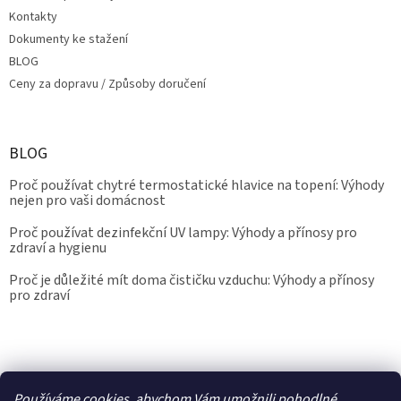
Kontakty
Dokumenty ke stažení
BLOG
Ceny za dopravu / Způsoby doručení
BLOG
Proč používat chytré termostatické hlavice na topení: Výhody
nejen pro vaši domácnost
Proč používat dezinfekční UV lampy: Výhody a přínosy pro
zdraví a hygienu
Proč je důležité mít doma čističku vzduchu: Výhody a přínosy
pro zdraví
Kalibrace.info
meteostanice.cz
Používáme cookies, abychom Vám umožnili pohodlné