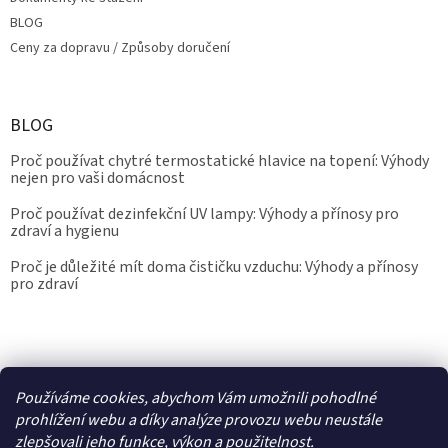
BLOG
Ceny za dopravu / Způsoby doručení
BLOG
Proč používat chytré termostatické hlavice na topení: Výhody
nejen pro vaši domácnost
Proč používat dezinfekční UV lampy: Výhody a přínosy pro
zdraví a hygienu
Proč je důležité mít doma čističku vzduchu: Výhody a přínosy
pro zdraví
Kalibrace.info
meteostanice.cz
Používáme cookies, abychom Vám umožnili pohodlné
prohlížení webu a díky analýze provozu webu neustále
zlepšovali jeho funkce, výkon a použitelnost.