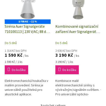
i
r
s
o
p
d
r
u
o
k
1 795 Kč
–11 %
d
t
Siréna Auer Signalgeräte
Kombinované signalizační
u
ů
710100113 | 230 V/AC; 88 dB;
zařízení Auer Signalgeräte
k
IP43
KLL, červená, trvalé světlo,
t
stálý tón, 88 dB, 230 V/AC
Do 5 dnů
Do 5 dnů
ů
1 314 Kč bez DPH
2 636 Kč bez DPH
1 590 Kč
3 190 Kč
/ ks
/ ks
Měrná
Měrná
1 590 Kč / 1 ks
3 190 Kč / 1 ks
cena:
cena:
Do košíku
Do košíku
Elektromechanická houkačka v
Kombinace malé
malém provedení. Siréna je
elektromechanické sirény s
univerzálně použitelná pro
výstražným/signálním světlem. ·
akustické aplikace.
Pro univerzální opticko-
akustické aplikace. · Model s
ozvučnicí. · Zvuk a světlo lze
2
položek celkem