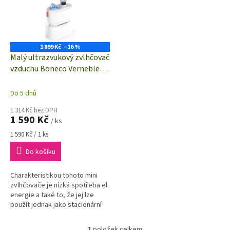
i
r
s
o
p
d
r
u
o
k
1 899 Kč
–16 %
d
t
Malý ultrazvukový zvlhčovač
u
ů
vzduchu Boneco Vernebler
k
U100 | bílá
t
Do 5 dnů
ů
1 314 Kč bez DPH
1 590 Kč
/ ks
Měrná
1 590 Kč / 1 ks
cena:
Do košíku
Charakteristikou tohoto mini
zvlhčovače je nízká spotřeba el.
energie a také to, že jej lze
použít jednak jako stacionární
zvlhčovač a jednak také jako
zvlhčovač na cesty.
1
položek celkem