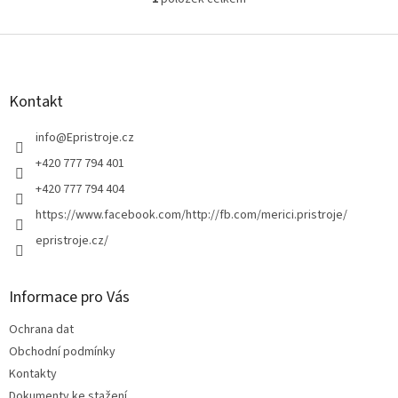
O
v
l
Z
á
á
d
p
a
a
Kontakt
c
t
í
í
info
@
Epristroje.cz
p
r
+420 777 794 401
v
+420 777 794 404
k
y
https://www.facebook.com/http://fb.com/merici.pristroje/
v
epristroje.cz/
ý
p
i
s
Informace pro Vás
u
Ochrana dat
Obchodní podmínky
Kontakty
Dokumenty ke stažení