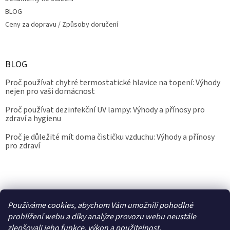
BLOG
Ceny za dopravu / Způsoby doručení
BLOG
Proč používat chytré termostatické hlavice na topení: Výhody
nejen pro vaši domácnost
Proč používat dezinfekční UV lampy: Výhody a přínosy pro
zdraví a hygienu
Proč je důležité mít doma čističku vzduchu: Výhody a přínosy
pro zdraví
Kalibrace.info
meteostanice.cz
Používáme cookies, abychom Vám umožnili pohodlné
prohlížení webu a díky analýze provozu webu neustále
zlepšovali jeho funkce, výkon a použitelnost.