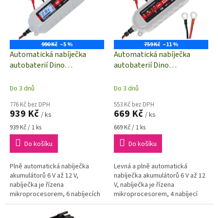
i
r
s
o
p
d
r
u
o
k
990 Kč
–5 %
759 Kč
–11 %
d
t
Automatická nabíječka
Automatická nabíječka
u
ů
autobaterií Dino
autobaterií Dino
k
KRAFTPAKET 136311 | 6V,
KRAFTPAKET 136315 | 6V,
t
12V | 0.8 A, 3.8 A
12V | 1 A, 1 A
Do 3 dnů
Do 3 dnů
ů
776 Kč bez DPH
553 Kč bez DPH
939 Kč
669 Kč
/ ks
/ ks
Měrná
Měrná
939 Kč / 1 ks
669 Kč / 1 ks
cena:
cena:
Do košíku
Do košíku
Plně automatická nabíječka
Levná a plně automatická
akumulátorů 6 V až 12 V,
nabíječka akumulátorů 6 V až 12
nabíječka je řízena
V, nabíječka je řízena
mikroprocesorem, 6 nabíjecích
mikroprocesorem, 4 nabíjecí
programů s 11 fázemi nabíjení,
programy, vhodná jak pro 12 V
vhodná jak pro 12 V autobaterie,
autobaterie, tak i pro 6 V