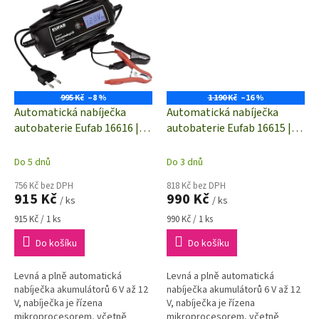
tak i pro 6...
motobaterie
995 Kč
–8 %
1 190 Kč
–16 %
Automatická nabíječka
Automatická nabíječka
autobaterie Eufab 16616 |
autobaterie Eufab 16615 |
6V, 12V | 2 A, 4 A
2.0 A, 4.0 A
Do 5 dnů
Do 3 dnů
756 Kč bez DPH
818 Kč bez DPH
915 Kč
990 Kč
/ ks
/ ks
Měrná
Měrná
915 Kč / 1 ks
990 Kč / 1 ks
cena:
cena:
Do košíku
Do košíku
Levná a plně automatická
Levná a plně automatická
nabíječka akumulátorů 6 V až 12
nabíječka akumulátorů 6 V až 12
V, nabíječka je řízena
V, nabíječka je řízena
mikroprocesorem, včetně
mikroprocesorem, včetně