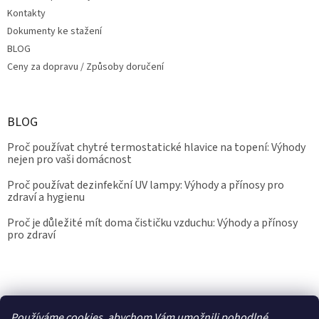
Kontakty
Dokumenty ke stažení
BLOG
Ceny za dopravu / Způsoby doručení
BLOG
Proč používat chytré termostatické hlavice na topení: Výhody
nejen pro vaši domácnost
Proč používat dezinfekční UV lampy: Výhody a přínosy pro
zdraví a hygienu
Proč je důležité mít doma čističku vzduchu: Výhody a přínosy
pro zdraví
Kalibrace.info
meteostanice.cz
Používáme cookies, abychom Vám umožnili pohodlné