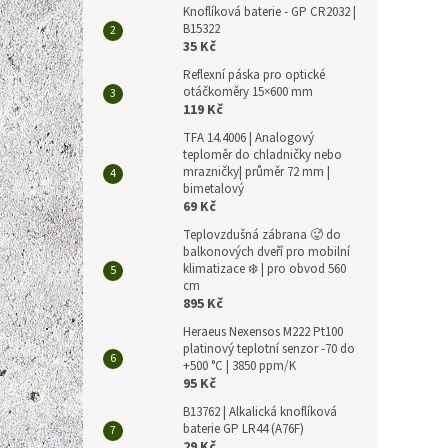
Knoflíková baterie - GP CR2032 |
B15322
35 Kč
Reflexní páska pro optické
otáčkoměry 15×600 mm
119 Kč
TFA 14.4006 | Analogový
teploměr do chladničky nebo
mrazničky| průměr 72 mm |
bimetalový
69 Kč
Teplovzdušná zábrana 🥵 do
balkonových dveří pro mobilní
klimatizace ❄️ | pro obvod 560
cm
895 Kč
Heraeus Nexensos M222 Pt100
platinový teplotní senzor -70 do
+500 °C | 3850 ppm/K
95 Kč
B13762 | Alkalická knoflíková
baterie GP LR44 (A76F)
29 Kč