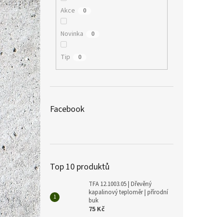
Akce
0
Novinka
0
Tip
0
Facebook
Top 10 produktů
TFA 12.1003.05 | Dřevěný
kapalinový teploměr | přírodní
buk
75 Kč