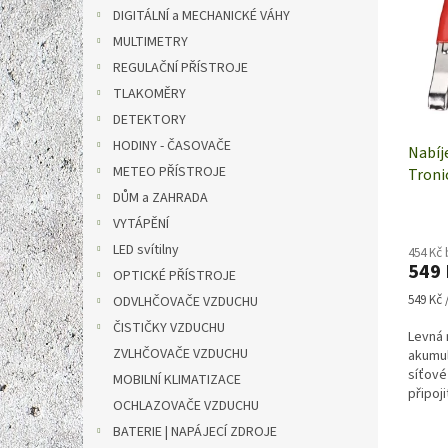
i
r
n
DIGITÁLNÍ a MECHANICKÉ VÁHY
s
o
e
p
MULTIMETRY
d
l
r
u
REGULAČNÍ PŘÍSTROJE
o
k
TLAKOMĚRY
d
t
DETEKTORY
u
ů
HODINY - ČASOVAČE
k
Nabíj
METEO PŘÍSTROJE
t
Tronic
ů
DŮM a ZAHRADA
VYTÁPĚNÍ
LED svítilny
454 Kč
549
OPTICKÉ PŘÍSTROJE
Měrná
549 Kč /
ODVLHČOVAČE VZDUCHU
cena:
ČISTIČKY VZDUCHU
Levná 
ZVLHČOVAČE VZDUCHU
akumul
síťové
MOBILNÍ KLIMATIZACE
připoj
OCHLAZOVAČE VZDUCHU
hotovo
BATERIE | NAPÁJECÍ ZDROJE