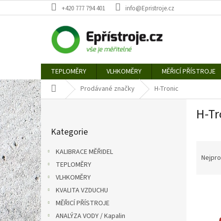
Přejít
+420 777 794 401
info@Epristroje.cz
na
obsah
TEPLOMĚRY
VLHKOMĚRY
MĚŘICÍ PŘÍSTROJE
Domů
Prodávané značky
H-Tronic
P
H-Tr
o
Přeskočit
s
Kategorie
kategorie
t
Ř
r
KALIBRACE MĚŘIDEL
a
a
Nejpro
TEPLOMĚRY
z
n
e
VLHKOMĚRY
n
V
n
í
KVALITA VZDUCHU
ý
í
p
MĚŘICÍ PŘÍSTROJE
p
p
a
ANALÝZA VODY / Kapalin