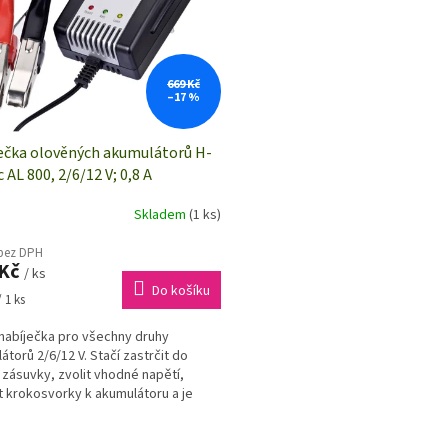
669 Kč
–17 %
ečka olověných akumulátorů H-
 AL 800, 2/6/12 V; 0,8 A
Skladem
(1 ks)
 bez DPH
 Kč
/ ks
Do košíku
 1 ks
nabíječka pro všechny druhy
átorů 2/6/12 V. Stačí zastrčit do
 zásuvky, zvolit vhodné napětí,
it krokosvorky k akumulátoru a je
.
O