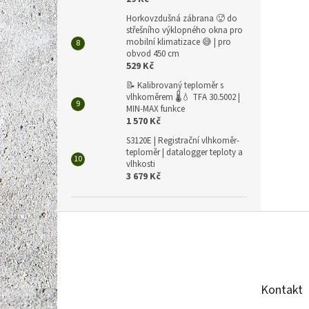
Horkovzdušná zábrana 🥵 do
střešního výklopného okna pro
mobilní klimatizace 😅 | pro
obvod 450 cm
529 Kč
📝 Kalibrovaný teploměr s
vlhkoměrem 🌡️💧 TFA 30.5002 |
MIN-MAX funkce
1 570 Kč
S3120E | Registrační vlhkoměr-
teploměr | datalogger teploty a
vlhkosti
3 679 Kč
Z
á
p
a
t
Kontakt
í