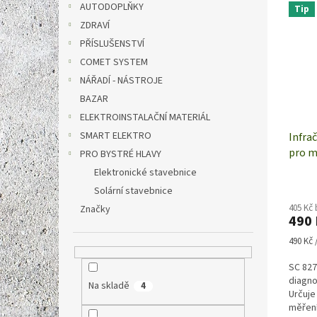
AUTODOPLŇKY
Tip
ZDRAVÍ
PŘÍSLUŠENSTVÍ
COMET SYSTEM
NÁŘADÍ - NÁSTROJE
BAZAR
ELEKTROINSTALAČNÍ MATERIÁL
SMART ELEKTRO
Infra
pro m
PRO BYSTRÉ HLAVY
Elektronické stavebnice
Solární stavebnice
405 Kč
Značky
490
Měrná
490 Kč /
cena:
SC 827
diagno
Na skladě
4
Určuje
měření