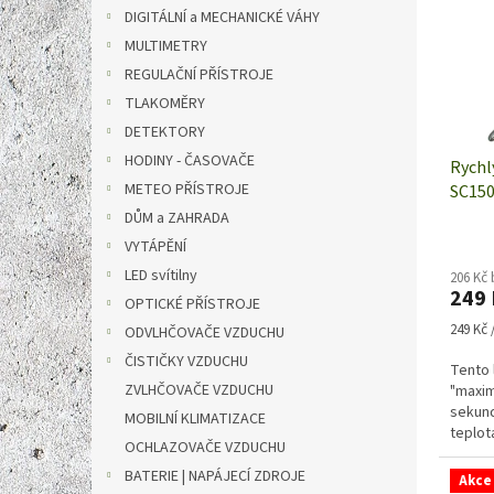
i
r
n
DIGITÁLNÍ a MECHANICKÉ VÁHY
s
o
e
p
MULTIMETRY
d
l
r
u
REGULAČNÍ PŘÍSTROJE
o
k
TLAKOMĚRY
d
t
DETEKTORY
u
ů
HODINY - ČASOVAČE
Rychl
k
METEO PŘÍSTROJE
SC150
t
ů
DŮM a ZAHRADA
VYTÁPĚNÍ
LED svítilny
206 Kč
249
OPTICKÉ PŘÍSTROJE
Měrná
249 Kč /
ODVLHČOVAČE VZDUCHU
cena:
ČISTIČKY VZDUCHU
Tento 
ZVLHČOVAČE VZDUCHU
"maxim
sekund
MOBILNÍ KLIMATIZACE
teplot
OCHLAZOVAČE VZDUCHU
signál
BATERIE | NAPÁJECÍ ZDROJE
Akce