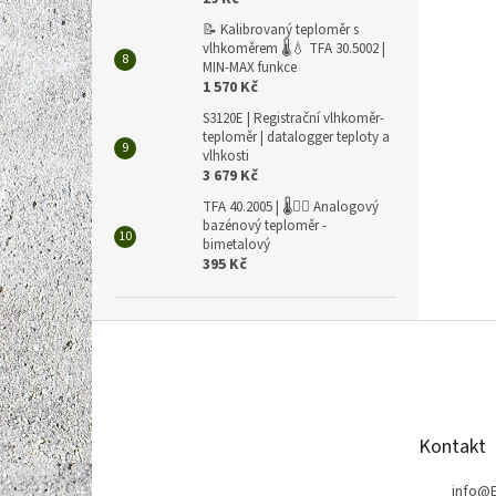
📝 Kalibrovaný teploměr s
vlhkoměrem 🌡️💧 TFA 30.5002 |
MIN-MAX funkce
1 570 Kč
S3120E | Registrační vlhkoměr-
teploměr | datalogger teploty a
vlhkosti
3 679 Kč
TFA 40.2005 | 🌡️🏊‍♀️ Analogový
bazénový teploměr -
bimetalový
395 Kč
Z
á
p
a
t
Kontakt
í
info
@