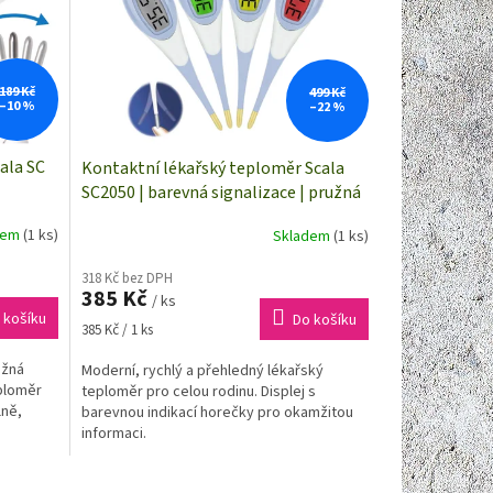
189 Kč
499 Kč
–10 %
–22 %
ala SC
Kontaktní lékařský teploměr Scala
SC2050 | barevná signalizace | pružná
špička
dem
(1 ks)
Skladem
(1 ks)
318 Kč bez DPH
385 Kč
/ ks
 košíku
Do košíku
Měrná
385 Kč / 1 ks
cena:
užná
Moderní, rychlý a přehledný lékařský
eploměr
teploměr pro celou rodinu. Displej s
lně,
barevnou indikací horečky pro okamžitou
informaci.