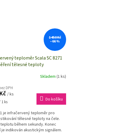
1 450 Kč
–66 %
červený teploměr Scala SC 8271
ěření tělesné teploty
Skladem
(1 ks)
 bez DPH
 Kč
/ ks
Do košíku
 1 ks
1 je infračervený teploměr pro
stikování tělesné teploty na čele.
 teplotu během sekundy. Konec
 je indikován akustickým signálem.