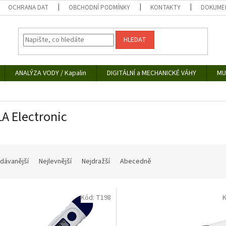
OCHRANA DAT
OBCHODNÍ PODMÍNKY
KONTAKTY
DOKUMEN
HLEDAT
ANALÝZA VODY / Kapalin
DIGITÁLNÍ a MECHANICKÉ VÁHY
MU
A Electronic
dávanější
Nejlevnější
Nejdražší
Abecedně
Kód:
T198