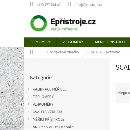
Přejít
+420 777 794 401
info@Epristroje.cz
na
obsah
TEPLOMĚRY
VLHKOMĚRY
MĚŘICÍ PŘÍSTROJE
Domů
Prodávané značky
SCALA Electronic
P
SCAL
o
Přeskočit
s
Kategorie
kategorie
t
Ř
r
KALIBRACE MĚŘIDEL
a
a
Nejpro
TEPLOMĚRY
z
n
e
VLHKOMĚRY
n
V
n
í
KVALITA VZDUCHU
ý
í
p
MĚŘICÍ PŘÍSTROJE
p
p
a
ANALÝZA VODY / Kapalin