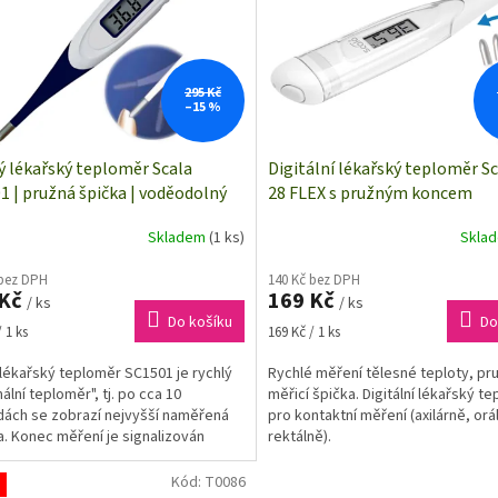
295 Kč
–15 %
ý lékařský teploměr Scala
Digitální lékařský teploměr Sc
1 | pružná špička | voděodolný
28 FLEX s pružným koncem
Skladem
(1 ks)
Skla
 bez DPH
140 Kč bez DPH
 Kč
169 Kč
/ ks
/ ks
Do košíku
Do
Měrná
 1 ks
169 Kč / 1 ks
cena:
lékařský teploměr SC1501 je rychlý
Rychlé měření tělesné teploty, pr
ální teploměr", tj. po cca 10
měřicí špička. Digitální lékařský t
ách se zobrazí nejvyšší naměřená
pro kontaktní měření (axilárně, orá
a. Konec měření je signalizován
rektálně).
ním tónem...
Kód:
T0086