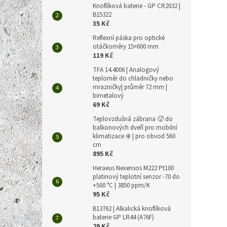
Knoflíková baterie - GP CR2032 |
B15322
35 Kč
Reflexní páska pro optické
otáčkoměry 15×600 mm
119 Kč
TFA 14.4006 | Analogový
teploměr do chladničky nebo
mrazničky| průměr 72 mm |
bimetalový
69 Kč
Teplovzdušná zábrana 🥵 do
balkonových dveří pro mobilní
klimatizace ❄️ | pro obvod 560
cm
895 Kč
Heraeus Nexensos M222 Pt100
platinový teplotní senzor -70 do
+500 °C | 3850 ppm/K
95 Kč
B13762 | Alkalická knoflíková
baterie GP LR44 (A76F)
29 Kč