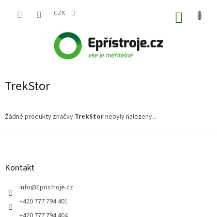
Přejít
na
CZK
NÁKUP
obsah
KOŠÍK
TrekStor
Žádné produkty značky
TrekStor
nebyly nalezeny...
Z
á
p
a
Kontakt
t
í
info
@
Epristroje.cz
+420 777 794 401
+420 777 794 404