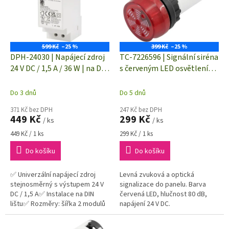
i
r
s
o
p
d
r
u
o
k
599 Kč
–25 %
399 Kč
–25 %
d
t
DPH-24030 | Napájecí zdroj
TC-7226596 | Signální siréna
u
ů
24 V DC / 1,5 A / 36 W | na DIN
s červeným LED osvětlením
k
lištu | TC-10580812
| hlučnost 80 dB | napájení
t
12 V/DC
Do 3 dnů
Do 5 dnů
ů
371 Kč bez DPH
247 Kč bez DPH
449 Kč
299 Kč
/ ks
/ ks
Měrná
Měrná
449 Kč / 1 ks
299 Kč / 1 ks
cena:
cena:
Do košíku
Do košíku
✅ Univerzální napájecí zdroj
Levná zvuková a optická
stejnosměrný s výstupem 24 V
signalizace do panelu. Barva
DC / 1,5 A✅ Instalace na DIN
červená LED, hlučnost 80 dB,
lištu✅ Rozměry: šířka 2 modulů
napájení 24 V DC.
(35×90×58 mm)