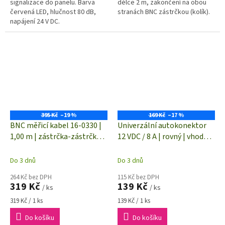
signalizace do panelu. Barva
délce 2 m, zakončení na obou
červená LED, hlučnost 80 dB,
stranách BNC zástrčkou (kolík).
napájení 24 V DC.
395 Kč
–19 %
169 Kč
–17 %
BNC měřicí kabel 16-0330 |
Univerzální autokonektor
1,00 m | zástrčka-zástrčka |
12 VDC / 8 A | rovný | vhodný
kabel RG-58 | černá
do autozásuvky/zapalovače
Do 3 dnů
Do 3 dnů
264 Kč bez DPH
115 Kč bez DPH
319 Kč
139 Kč
/ ks
/ ks
Měrná
Měrná
319 Kč / 1 ks
139 Kč / 1 ks
cena:
cena:
Do košíku
Do košíku