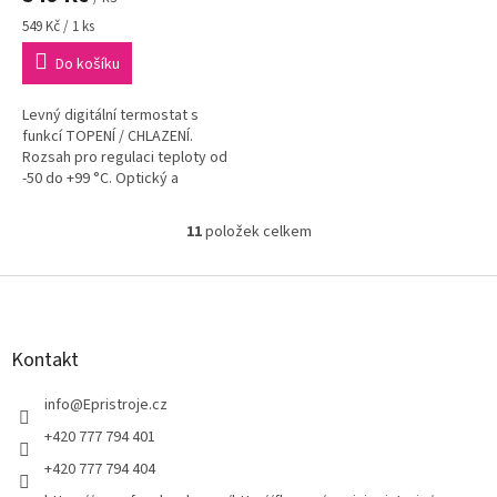
Měrná
549 Kč / 1 ks
cena:
Do košíku
Levný digitální termostat s
funkcí TOPENÍ / CHLAZENÍ.
Rozsah pro regulaci teploty od
-50 do +99 °C. Optický a
akustický ALARM při překročení
teploty nebo při poruše
11
položek celkem
O
teplotního...
v
l
Z
á
á
d
p
a
a
Kontakt
c
t
í
í
info
@
Epristroje.cz
p
r
+420 777 794 401
v
+420 777 794 404
k
y