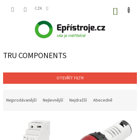
Přejít
na
CZK
NÁKUP
obsah
KOŠÍK
TRU COMPONENTS
OTEVŘÍT FILTR
Ř
a
Nejprodávanější
Nejlevnější
Nejdražší
Abecedně
z
e
V
n
ý
í
p
p