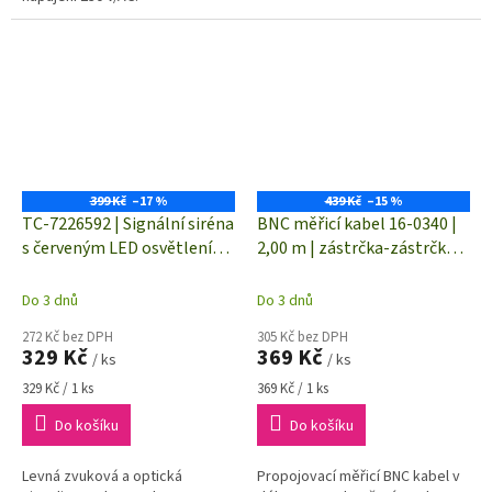
399 Kč
–17 %
439 Kč
–15 %
TC-7226592 | Signální siréna
BNC měřicí kabel 16-0340 |
s červeným LED osvětlením
2,00 m | zástrčka-zástrčka |
| hlučnost 80 dB | napájení
kabel RG-58 | černá
24 V/DC
Do 3 dnů
Do 3 dnů
272 Kč bez DPH
305 Kč bez DPH
329 Kč
369 Kč
/ ks
/ ks
Měrná
Měrná
329 Kč / 1 ks
369 Kč / 1 ks
cena:
cena:
Do košíku
Do košíku
Levná zvuková a optická
Propojovací měřicí BNC kabel v