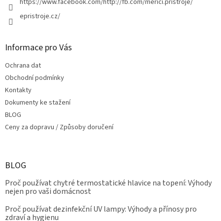
https://www.facebook.com/http://fb.com/merici.pristroje/
v
epristroje.cz/
ý
p
i
s
Informace pro Vás
u
Ochrana dat
Obchodní podmínky
Kontakty
Dokumenty ke stažení
BLOG
Ceny za dopravu / Způsoby doručení
BLOG
Proč používat chytré termostatické hlavice na topení: Výhody
nejen pro vaši domácnost
Proč používat dezinfekční UV lampy: Výhody a přínosy pro
zdraví a hygienu