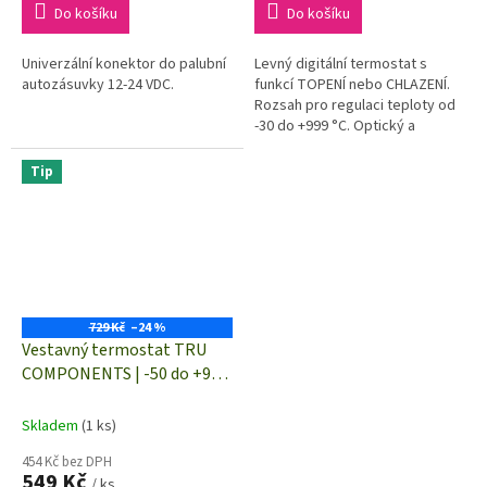
Do košíku
Do košíku
Univerzální konektor do palubní
Levný digitální termostat s
autozásuvky 12-24 VDC.
funkcí TOPENÍ nebo CHLAZENÍ.
Rozsah pro regulaci teploty od
-30 do +999 °C. Optický a
akustický ALARM při překročení
teploty nebo při poruše...
Tip
729 Kč
–24 %
Vestavný termostat TRU
COMPONENTS | -50 do +99
°C | typ senzoru NTC (10 kΩ)
| relé 10 A
Skladem
(1 ks)
454 Kč bez DPH
549 Kč
/ ks