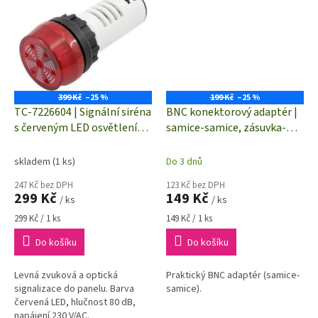
399 Kč
–25 %
199 Kč
–25 %
TC-7226604 | Signální siréna
BNC konektorový adaptér |
s červeným LED osvětlením
samice-samice, zásuvka-
| hlučnost 80 dB | napájení
zásuvka | 50 Ohm.
230 V/AC
skladem
(1 ks)
Do 3 dnů
247 Kč bez DPH
123 Kč bez DPH
299 Kč
149 Kč
/ ks
/ ks
Měrná
Měrná
299 Kč / 1 ks
149 Kč / 1 ks
cena:
cena:
Do košíku
Do košíku
Levná zvuková a optická
Praktický BNC adaptér (samice-
signalizace do panelu. Barva
samice).
červená LED, hlučnost 80 dB,
napájení 230 V/AC.