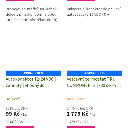
Propojovací měřicí BNC kabel v
Univerzální konektor do palubní
délce 1 m, zakončení na obou
autozásuvky 12 VDC / 8 A
stranách BNC zástrčkou (kolík).
139 Kč
–28 %
1 949 Kč
–8 %
Autokonektor 12-24 VDC |
Vestavný termostat TRU
zahnutý | vhodný do
COMPONENTS | -30 do +999
autozásuvky/zapalovače
°C | pro termočlánky typu
"K" | relé 10 A
Do 3 dnů
NA DOTAZ
82 Kč bez DPH
1 470 Kč bez DPH
99 Kč
1 779 Kč
/ ks
/ ks
Měrná
Měrná
99 Kč / 1 ks
1 779 Kč / 1 ks
cena:
cena: