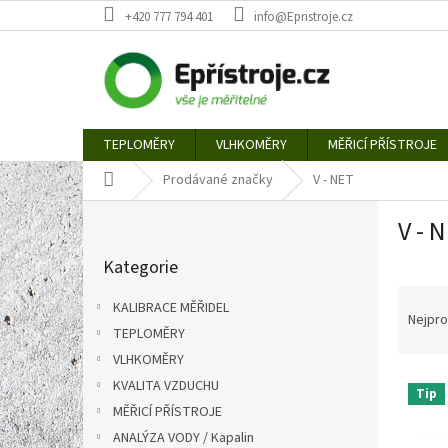
Přejít
+420 777 794 401
info@Epristroje.cz
na
obsah
TEPLOMĚRY
VLHKOMĚRY
MĚŘICÍ PŘÍSTROJE
Domů
Prodávané značky
V - NET
P
V - 
o
Přeskočit
s
Kategorie
kategorie
t
Ř
r
KALIBRACE MĚŘIDEL
a
a
Nejpro
TEPLOMĚRY
z
n
e
VLHKOMĚRY
n
V
n
í
KVALITA VZDUCHU
Tip
ý
í
p
MĚŘICÍ PŘÍSTROJE
p
p
a
ANALÝZA VODY / Kapalin