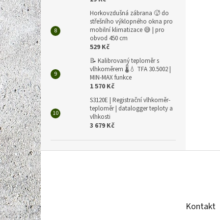
Horkovzdušná zábrana 🥵 do
střešního výklopného okna pro
mobilní klimatizace 😅 | pro
obvod 450 cm
529 Kč
📝 Kalibrovaný teploměr s
vlhkoměrem 🌡️💧 TFA 30.5002 |
MIN-MAX funkce
1 570 Kč
S3120E | Registrační vlhkoměr-
teploměr | datalogger teploty a
vlhkosti
3 679 Kč
Z
á
p
a
t
Kontakt
í