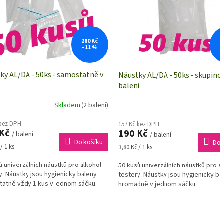
280 Kč
–11 %
ky AL/DA - 50ks - samostatně v
Náustky AL/DA - 50ks - skupin
balení
Skladem
(2 balení)
 bez DPH
157 Kč bez DPH
 Kč
190 Kč
/ balení
/ balení
Do košíku
Do
Měrná
/ 1 ks
3,80 Kč / 1 ks
cena:
ů univerzálních náustků pro alkohol
50 kusů univerzálních náustků pro 
y. Náustky jsou hygienicky baleny
testery. Náustky jsou hygienicky b
atně vždy 1 kus v jednom sáčku.
hromadně v jednom sáčku.
O
v