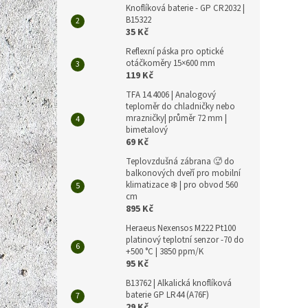
Knoflíková baterie - GP CR2032 |
B15322
35 Kč
Reflexní páska pro optické
otáčkoměry 15×600 mm
119 Kč
TFA 14.4006 | Analogový
teploměr do chladničky nebo
mrazničky| průměr 72 mm |
bimetalový
69 Kč
Teplovzdušná zábrana 🥵 do
balkonových dveří pro mobilní
klimatizace ❄️ | pro obvod 560
cm
895 Kč
Heraeus Nexensos M222 Pt100
platinový teplotní senzor -70 do
+500 °C | 3850 ppm/K
95 Kč
B13762 | Alkalická knoflíková
baterie GP LR44 (A76F)
29 Kč