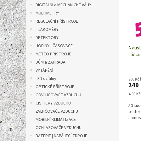
i
r
n
DIGITÁLNÍ a MECHANICKÉ VÁHY
s
o
e
p
MULTIMETRY
d
l
r
u
REGULAČNÍ PŘÍSTROJE
o
k
TLAKOMĚRY
d
t
DETEKTORY
u
ů
HODINY - ČASOVAČE
Náust
k
METEO PŘÍSTROJE
sáčku
t
ů
DŮM a ZAHRADA
VYTÁPĚNÍ
LED svítilny
206 Kč
249
OPTICKÉ PŘÍSTROJE
Měrná
4,98 Kč 
ODVLHČOVAČE VZDUCHU
cena:
ČISTIČKY VZDUCHU
50 kus
ZVLHČOVAČE VZDUCHU
tester
samost
MOBILNÍ KLIMATIZACE
OCHLAZOVAČE VZDUCHU
BATERIE | NAPÁJECÍ ZDROJE