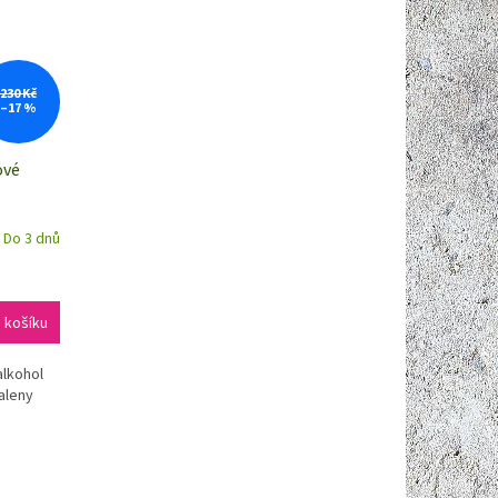
230 Kč
–17 %
ové
Do 3 dnů
 košíku
alkohol
aleny