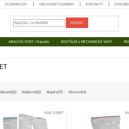
OCHRANA DAT
OBCHODNÍ PODMÍNKY
KONTAKTY
DOKUMEN
HLEDAT
ANALÝZA VODY / Kapalin
DIGITÁLNÍ a MECHANICKÉ VÁHY
MU
NET
dávanější
Nejlevnější
Nejdražší
Abecedně
Kód:
S5997
K