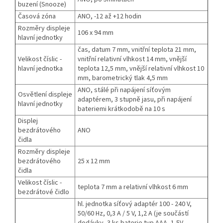
buzení (Snooze)
Časová zóna
ANO, -12 až +12 hodin
Rozměry displeje
106 x 94 mm
hlavní jednotky
čas, datum 7 mm, vnitřní teplota 21 mm,
Velikost číslic -
vnitřní relativní vlhkost 14 mm, vnější
hlavní jednotka
teplota 12,5 mm, vnější relativní vlhkost 10
mm, barometrický tlak 4,5 mm
ANO, stálé při napájení síťovým
Osvětlení displeje
adaptérem, 3 stupně jasu, při napájení
hlavní jednotky
bateriemi krátkodobě na 10 s
Displej
bezdrátového
ANO
čidla
Rozměry displeje
bezdrátového
25 x 12 mm
čidla
Velikost číslic -
teplota 7 mm a relativní vlhkost 6 mm
bezdrátové čidlo
hl. jednotka síťový adaptér 100 - 240 V,
50/60 Hz, 0,3 A / 5 V, 1,2 A (je součástí