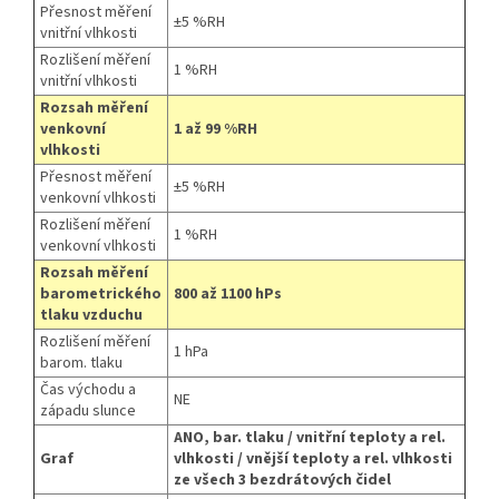
Přesnost měření
±5 %RH
vnitřní vlhkosti
Rozlišení měření
1 %RH
vnitřní vlhkosti
Rozsah měření
venkovní
1 až 99 %RH
vlhkosti
Přesnost měření
±5 %RH
venkovní vlhkosti
Rozlišení měření
1 %RH
venkovní vlhkosti
Rozsah měření
barometrického
800 až 1100 hPs
tlaku vzduchu
Rozlišení měření
1 hPa
barom. tlaku
Čas východu a
NE
západu slunce
ANO, bar. tlaku / vnitřní teploty a rel.
Graf
vlhkosti / vnější teploty a rel. vlhkosti
ze všech 3 bezdrátových čidel