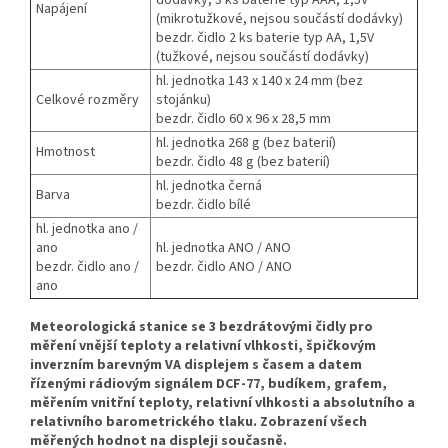
dodávky, 3 ks baterie typ AAA, 1,5V
Napájení
(mikrotužkové, nejsou součástí dodávky)
bezdr. čidlo 2 ks baterie typ AA, 1,5V
(tužkové, nejsou součástí dodávky)
hl. jednotka 143 x 140 x 24 mm (bez
Celkové rozměry
stojánku)
bezdr. čidlo 60 x 96 x 28,5 mm
hl. jednotka 268 g (bez baterií)
Hmotnost
bezdr. čidlo 48 g (bez baterií)
hl. jednotka černá
Barva
bezdr. čidlo bílé
hl. jednotka ano /
ano
hl. jednotka ANO / ANO
bezdr. čidlo ano /
bezdr. čidlo ANO / ANO
ano
Meteorologická stanice se 3 bezdrátovými čidly pro
měření vnější teploty a relativní vlhkosti, špičkovým
inverzním barevným VA displejem s časem a datem
řízenými rádiovým signálem DCF-77, budíkem, grafem,
měřením vnitřní teploty, relativní vlhkosti a absolutního a
relativního barometrického tlaku. Zobrazení všech
měřených hodnot na displeji současně.