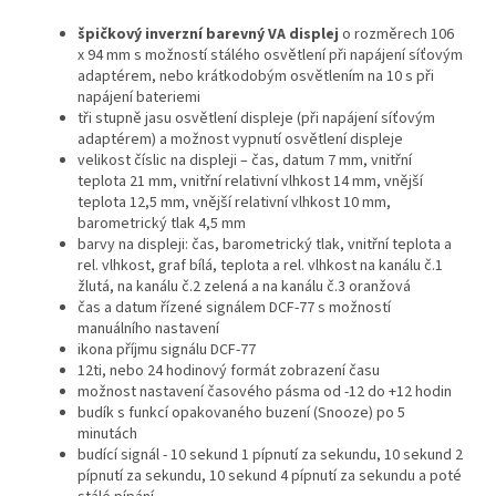
špičkový inverzní barevný VA displej
o rozměrech 106
x 94 mm s možností stálého osvětlení při napájení síťovým
adaptérem, nebo krátkodobým osvětlením na 10 s při
napájení bateriemi
tři stupně jasu osvětlení displeje (při napájení síťovým
adaptérem) a možnost vypnutí osvětlení displeje
velikost číslic na displeji – čas, datum 7 mm, vnitřní
teplota 21 mm, vnitřní relativní vlhkost 14 mm, vnější
teplota 12,5 mm, vnější relativní vlhkost 10 mm,
barometrický tlak 4,5 mm
barvy na displeji: čas, barometrický tlak, vnitřní teplota a
rel. vlhkost, graf bílá, teplota a rel. vlhkost na kanálu č.1
žlutá, na kanálu č.2 zelená a na kanálu č.3 oranžová
čas a datum řízené signálem DCF-77 s možností
manuálního nastavení
ikona příjmu signálu DCF-77
12ti, nebo 24 hodinový formát zobrazení času
možnost nastavení časového pásma od -12 do +12 hodin
budík s funkcí opakovaného buzení (Snooze) po 5
minutách
budící signál - 10 sekund 1 pípnutí za sekundu, 10 sekund 2
pípnutí za sekundu, 10 sekund 4 pípnutí za sekundu a poté