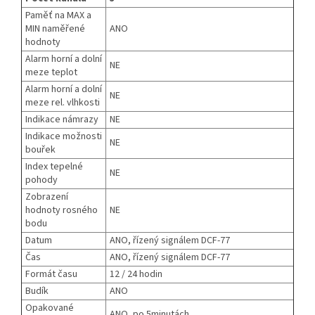
Paměť na MAX a
MIN naměřené
ANO
hodnoty
Alarm horní a dolní
NE
meze teplot
Alarm horní a dolní
NE
meze rel. vlhkosti
Indikace námrazy
NE
Indikace možnosti
NE
bouřek
Index tepelné
NE
pohody
Zobrazení
hodnoty rosného
NE
bodu
Datum
ANO, řízený signálem DCF-77
Čas
ANO, řízený signálem DCF-77
Formát času
12 / 24 hodin
Budík
ANO
Opakované
ANO, po 5minutách