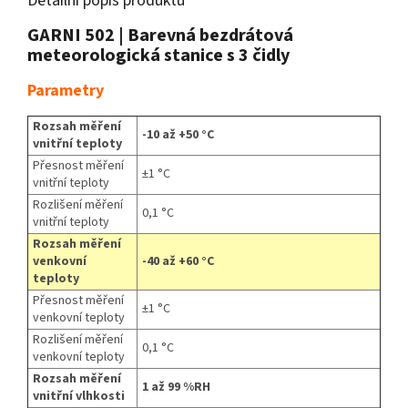
Detailní popis produktu
GARNI 502 | Barevná bezdrátová
meteorologická stanice s 3 čidly
Parametry
Rozsah měření
-10 až +50 °C
vnitřní teploty
Přesnost měření
±1 °C
vnitřní teploty
Rozlišení měření
0,1 °C
vnitřní teploty
Rozsah měření
venkovní
-40 až +60 °C
teploty
Přesnost měření
±1 °C
venkovní teploty
Rozlišení měření
0,1 °C
venkovní teploty
Rozsah měření
1 až 99 %RH
vnitřní vlhkosti