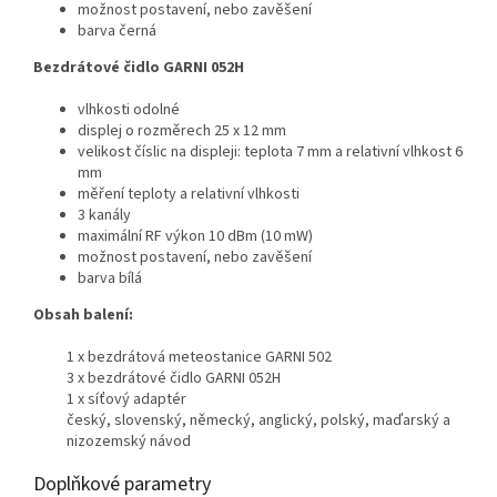
možnost postavení, nebo zavěšení
barva černá
Bezdrátové čidlo GARNI 052H
vlhkosti odolné
displej o rozměrech 25 x 12 mm
velikost číslic na displeji: teplota 7 mm a relativní vlhkost 6
mm
měření teploty a relativní vlhkosti
3 kanály
maximální RF výkon 10 dBm (10 mW)
možnost postavení, nebo zavěšení
barva bílá
Obsah balení:
1 x bezdrátová meteostanice GARNI 502
3 x bezdrátové čidlo GARNI 052H
1 x síťový adaptér
český, slovenský, německý, anglický, polský, maďarský a
nizozemský návod
Doplňkové parametry