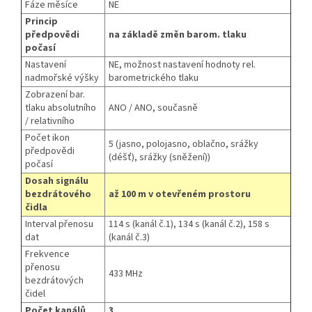
Fáze měsíce
NE
Princip
předpovědi
na základě změn barom. tlaku
počasí
Nastavení
NE, možnost nastavení hodnoty rel.
nadmořské výšky
barometrického tlaku
Zobrazení bar.
tlaku absolutního
ANO / ANO, současně
/ relativního
Počet ikon
5 (jasno, polojasno, oblačno, srážky
předpovědi
(déšť), srážky (sněžení))
počasí
Dosah signálu
bezdrátového
až 100 m v otevřeném prostoru
čidla
Interval přenosu
114 s (kanál č.1), 134 s (kanál č.2), 158 s
dat
(kanál č.3)
Frekvence
přenosu
433 MHz
bezdrátových
čidel
Počet kanálů
3