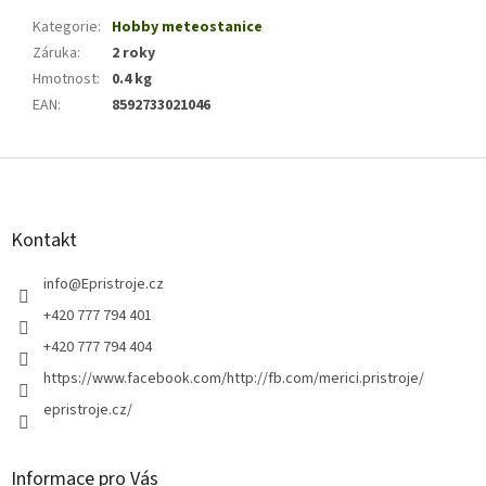
Kategorie
:
Hobby meteostanice
Záruka
:
2 roky
Hmotnost
:
0.4 kg
EAN
:
8592733021046
Z
á
p
a
Kontakt
t
í
info
@
Epristroje.cz
+420 777 794 401
+420 777 794 404
https://www.facebook.com/http://fb.com/merici.pristroje/
epristroje.cz/
Informace pro Vás