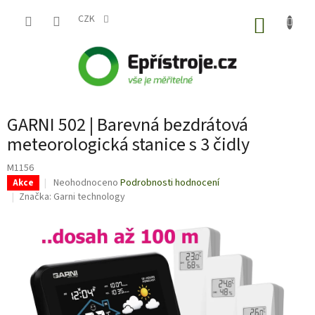
Přejít
na
CZK
NÁKUP
obsah
KOŠÍK
GARNI 502 | Barevná bezdrátová
meteorologická stanice s 3 čidly
M1156
Průměrné
Neohodnoceno
Podrobnosti hodnocení
Akce
hodnocení
Značka:
Garni technology
produktu
je
0,0
z
5
hvězdiček.