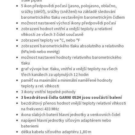
stálé pípání
5 ikon předpovědi počasí (jasno, polojasno, oblačno,
srážky (déšť), srážky (sněžení) na základě sledování
barometrického tlaku vestavěným barometrickým čidlem
možnost nastavení výchozí ikony předpovědi počasí
zobrazení hodnot vnitřní a vnější teploty a relativní
vlhkosti ze všech 3 čidel současně
zobrazení teploty ve °C, nebo °F
zobrazení barometrického tlaku absolutního a relativního
(hPa/mb nebo mmHg)
možnost nastavení hodnoty relativního barometrického
tlaku
graf vývoje bar. tlaku, vnitřní a vnější teploty na všech
třech kanálech za uplynulých 12 hodin
paměť na maximální a minimální naměřené hodnoty
teploty a rel. vlhkosti
3 ikony vnitřní tepelné pohody
3 bezdrátová čidla GARNI 052H jsou součástí balení
bezdrátový přenos hodnot vnější teploty relativní vlhkosti
na frekvenci 433 MHz
ikona slabých baterií hlavní jednotky a venkovních čidel
napájení hlavní jednotky síťovým adaptérem nebo
bateriemi
délka kabelu síťového adaptéru 1,80 m