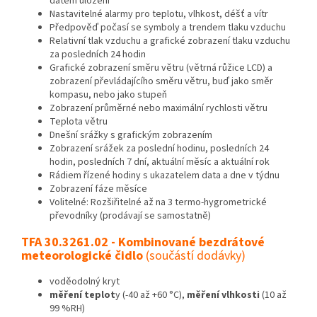
datem uložení
Nastavitelné alarmy pro teplotu, vlhkost, déšť a vítr
Předpověď počasí se symboly a trendem tlaku vzduchu
Relativní tlak vzduchu a grafické zobrazení tlaku vzduchu
za posledních 24 hodin
Grafické zobrazení směru větru (větrná růžice LCD) a
zobrazení převládajícího směru větru, buď jako směr
kompasu, nebo jako stupeň
Zobrazení průměrné nebo maximální rychlosti větru
Teplota větru
Dnešní srážky s grafickým zobrazením
Zobrazení srážek za poslední hodinu, posledních 24
hodin, posledních 7 dní, aktuální měsíc a aktuální rok
Rádiem řízené hodiny s ukazatelem data a dne v týdnu
Zobrazení fáze měsíce
Volitelné: Rozšiřitelné až na 3 termo-hygrometrické
převodníky (prodávají se samostatně)
TFA 30.3261.02 - Kombinované bezdrátové
meteorologické čidlo
(součástí dodávky)
voděodolný kryt
měření teplot
y (-40 až +60 °C),
měření vlhkosti
(10 až
99 %RH)