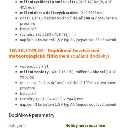
měření rychlosti a směru větru
(0 až 178 km/h, 0 až
49,9 m/s)
měření úhrnu dešťových srážek
(0 až 9999 mm)
dosah signálu bezdrátového čidla
až 100 m
v otevřeném
prostoru
barva bílá
rozměry 375 x 180 x 402(438) mm
napájení 3 ks baterií 1,5 V typ AA (nejsou součástí balení)
TFA 30.3249.02 - Doplňkové bezdrátové
meteorologické čidlo
(není součástí dodávky)
voděodolný kryt
měření teploty
(-40 až +60 °C),
měření vlhkosti
(10 až
99 %RH)
dosah signálu bezdrátového čidla až 100 m v otevřeném
prostoru
barva bílá
rozměry 125(135)x 45(53) x 25(43) mm
napájení 2 ks baterií 1,5 V typ AA (nejsou součástí balení)
Doplňkové parametry
Kategorie
:
Hobby meteostanice