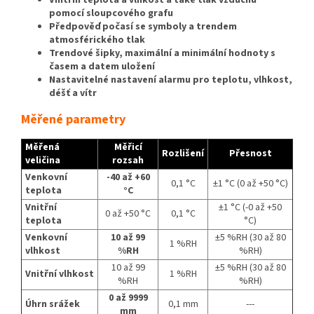
pomocí sloupcového grafu
Předpověď počasí se symboly a trendem
atmosférického tlak
Trendové šipky, maximální a minimální hodnoty s
časem a datem uložení
Nastavitelné nastavení alarmu pro teplotu, vlhkost,
déšť a vítr
Měřené parametry
Měřená
Měřicí
Rozlišení
Přesnost
veličina
rozsah
Venkovní
-40 až +60
0,1 °C
±1 °C (0 až +50 °C)
teplota
°C
Vnitřní
±1 °C (-0 až +50
0 až +50 °C
0,1 °C
teplota
°C)
Venkovní
10 až 99
±5 %RH (30 až 80
1 %RH
vlhkost
%RH
%RH)
10 až 99
±5 %RH (30 až 80
Vnitřní vlhkost
1 %RH
%RH
%RH)
0 až 9999
Úhrn srážek
0,1 mm
---
mm