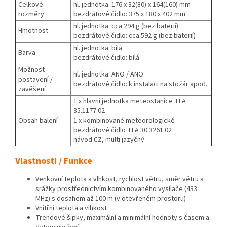
Celkové
hl. jednotka: 176 x 32(80) x 164(160) mm
rozměry
bezdrátové čidlo: 375 x 180 x 402 mm
hl. jednotka: cca 294 g (bez baterií)
Hmotnost
bezdrátové čidlo: cca 592 g (bez baterií)
hl. jednotka: bílá
Barva
bezdrátové čidlo: bílá
Možnost
hl. jednotka: ANO / ANO
postavení /
bezdrátové čidlo: k instalaci na stožár apod.
zavěšení
1 x hlavní jednotka meteostanice TFA
35.1177.02
Obsah balení
1 x kombinované meteorologické
bezdrátové čidlo TFA 30.3261.02
návod CZ, multi jazyčný
Vlastnosti / Funkce
Venkovní teplota a vlhkost, rychlost větru, směr větru a
srážky prostřednictvím kombinovaného vysílače (433
MHz) s dosahem až 100 m (v otevřeném prostoru)
Vnitřní teplota a vlhkost
Trendové šipky, maximální a minimální hodnoty s časem a