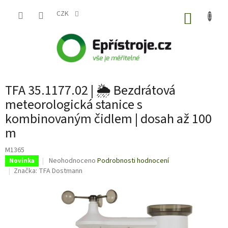
Přejít
na
CZK
NÁKUP
obsah
KOŠÍK
TFA 35.1177.02 | 🌦️ Bezdrátová
meteorologická stanice s
kombinovaným čidlem | dosah až 100
m
M1365
Průměrné
Neohodnoceno
Podrobnosti hodnocení
Novinka
hodnocení
Značka:
TFA Dostmann
produktu
je
0,0
z
5
hvězdiček.