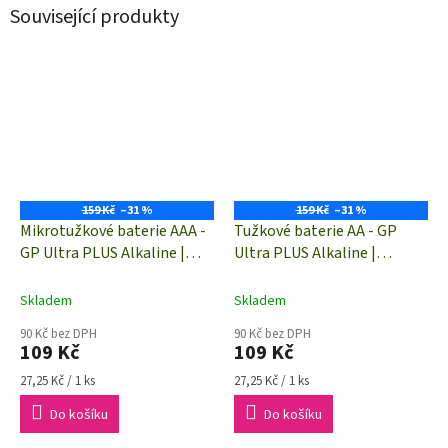
Související produkty
159 Kč
–31 %
159 Kč
–31 %
Mikrotužkové baterie AAA -
Tužkové baterie AA - GP
GP Ultra PLUS Alkaline |
Ultra PLUS Alkaline |
B03114 | 4 kusy
B03214 | 4 kusy
Skladem
Skladem
90 Kč bez DPH
90 Kč bez DPH
109 Kč
109 Kč
Měrná
Měrná
27,25 Kč / 1 ks
27,25 Kč / 1 ks
cena:
cena:
Do košíku
Do košíku