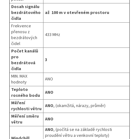
Dosah signálu
bezdrátového
až 100 m v otevřeném prostoru
čidla
Frekvence
přenosu z
433 MHz
bezdrátových
čidel
Počet kanálů
pro
3
bezdrátová
čidla
MIN. MAX
ANO
hodnoty
Teploto
ANO
rosného bodu
Měření
ANO
, (okamžitá, nárazy, průměr)
rychlosti větru
Měření směru
ANO
větru
ANO
, (počítá se na základě rychlosti
proudění větru a venkovní teploty)
Windchill