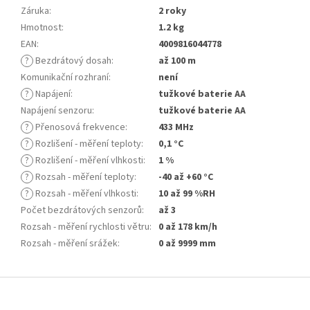
Záruka
:
2 roky
Hmotnost
:
1.2 kg
EAN
:
4009816044778
?
Bezdrátový dosah
:
až 100 m
Komunikační rozhraní
:
není
?
Napájení
:
tužkové baterie AA
Napájení senzoru
:
tužkové baterie AA
?
Přenosová frekvence
:
433 MHz
?
Rozlišení - měření teploty
:
0,1 °C
?
Rozlišení - měření vlhkosti
:
1 %
?
Rozsah - měření teploty
:
-40 až +60 °C
?
Rozsah - měření vlhkosti
:
10 až 99 %RH
Počet bezdrátových senzorů
:
až 3
Rozsah - měření rychlosti větru
:
0 až 178 km/h
Rozsah - měření srážek
:
0 až 9999 mm
Z
á