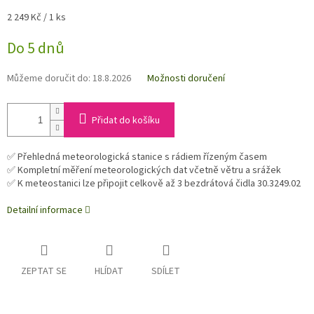
Měrná
2 249 Kč / 1 ks
cena:
Do 5 dnů
Můžeme doručit do:
18.8.2026
Možnosti doručení
Přidat do košíku
✅ Přehledná meteorologická stanice s rádiem řízeným časem
✅ Kompletní měření meteorologických dat včetně větru a srážek
✅ K meteostanici lze připojit celkově až 3 bezdrátová čidla 30.3249.02
Detailní informace
ZEPTAT SE
HLÍDAT
SDÍLET