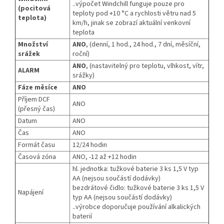
..výpočet Windchill funguje pouze pro
(pocitová
teploty pod +10 °C a rychlosti větru nad 5
teplota)
km/h, jinak se zobrazí aktuální venkovní
teplota
Množství
ANO
, (denní, 1 hod., 24 hod., 7 dní, měsíční,
srážek
roční)
ANO
, (nastavitelný pro teplotu, vlhkost, vítr,
ALARM
srážky)
Fáze měsíce
ANO
Příjem DCF
ANO
(přesný čas)
Datum
ANO
Čas
ANO
Formát času
12/24 hodin
Časová zóna
ANO, -12 až +12 hodin
hl. jednotka: tužkové baterie 3 ks 1,5 V typ
AA (nejsou součástí dodávky)
bezdrátové čidlo: tužkové baterie 3 ks 1,5 V
Napájení
typ AA (nejsou součástí dodávky)
..výrobce doporučuje používání alkalických
baterií