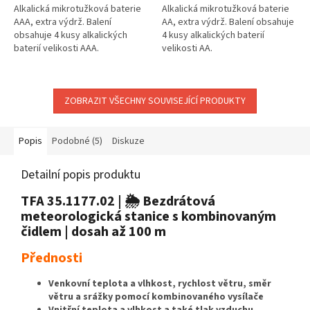
Alkalická mikrotužková baterie
Alkalická mikrotužková baterie
AAA, extra výdrž. Balení
AA, extra výdrž. Balení obsahuje
obsahuje 4 kusy alkalických
4 kusy alkalických baterií
baterií velikosti AAA.
velikosti AA.
ZOBRAZIT VŠECHNY SOUVISEJÍCÍ PRODUKTY
Popis
Podobné (5)
Diskuze
Detailní popis produktu
TFA 35.1177.02 | 🌦️ Bezdrátová
meteorologická stanice s kombinovaným
čidlem | dosah až 100 m
Přednosti
Venkovní teplota a vlhkost, rychlost větru, směr
větru a srážky pomocí kombinovaného vysílače
Vnitřní teplota a vlhkost a také tlak vzduchu