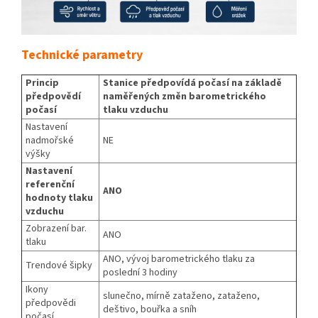
Technické parametry
Princip
Stanice předpovídá počasí na základě
předpovědí
naměřených změn barometrického
počasí
tlaku vzduchu
Nastavení
nadmořské
NE
výšky
Nastavení
referenční
ANO
hodnoty tlaku
vzduchu
Zobrazení bar.
ANO
tlaku
ANO, vývoj barometrického tlaku za
Trendové šipky
poslední 3 hodiny
Ikony
slunečno, mírně zataženo, zataženo,
předpovědi
deštivo, bouřka a sníh
počasí