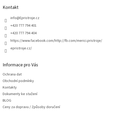
p
a
Kontakt
t
í
info
@
Epristroje.cz
+420 777 794 401
+420 777 794 404
https://www.facebook.com/http://fb.com/merici.pristroje/
epristroje.cz/
Informace pro Vás
Ochrana dat
Obchodní podmínky
Kontakty
Dokumenty ke stažení
BLOG
Ceny za dopravu / Způsoby doručení