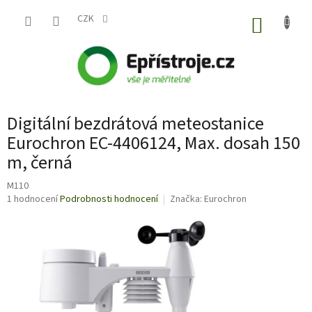
Přejít
na
CZK
NÁKUP
obsah
KOŠÍK
Digitální bezdrátová meteostanice
Eurochron EC-4406124, Max. dosah 150
m, černá
M110
Průměrné
1 hodnocení
Podrobnosti hodnocení
Značka:
Eurochron
hodnocení
produktu
je
5,0
z
5
hvězdiček.