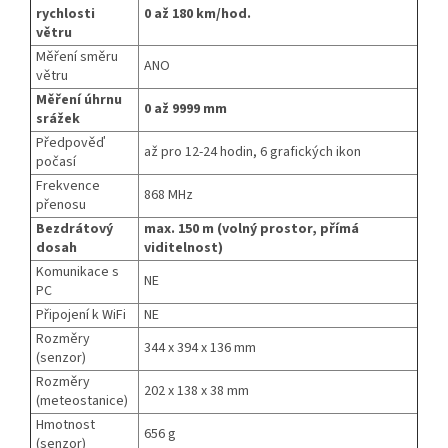
rychlosti
0 až 180 km/hod.
větru
Měření směru
ANO
větru
Měření úhrnu
0 až 9999 mm
srážek
Předpověď
až pro 12-24 hodin, 6 grafických ikon
počasí
Frekvence
868 MHz
přenosu
Bezdrátový
max. 150 m (volný prostor, přímá
dosah
viditelnost)
Komunikace s
NE
PC
Připojení k WiFi
NE
Rozměry
344 x 394 x 136 mm
(senzor)
Rozměry
202 x 138 x 38 mm
(meteostanice)
Hmotnost
656 g
(senzor)