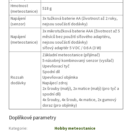
Hmotnost
518 g
(meteostanice)
Napájení
3x tužková baterie AA (životnost až 2 roky,
(senzor)
nejsou součástí dodávky)
3x mikrotužková baterie AAA (životnost až 5
Napájení
měsíců bez použití síťového adaptéru,
(meteostanice)
nejsou součástí dodávky)
síťový adaptér 5 V DC / 0.6 A (3 W)
Základní meteostanice (přijímač)
5-násobný kombinovaný senzor (vysílač)
Upevňovací tyč
Spodní díl
Rozsah
Upevňovací objímka
dodávky
Napájecí zdroj
2x šrouby (malý), 2x matice (malý) (pro tyč a
spodní díl)
4x šrouby, 4x šroub, 4x matice, 2x gumový
doraz (pro objímky)
Doplňkové parametry
Kategorie
:
Hobby meteostanice