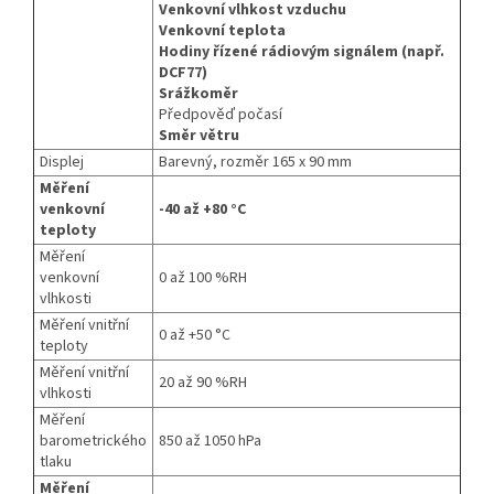
Venkovní vlhkost vzduchu
Venkovní teplota
Hodiny řízené rádiovým signálem (např.
DCF77)
Srážkoměr
Předpověď počasí
Směr větru
Displej
Barevný, rozměr 165 x 90 mm
Měření
venkovní
-40 až +80 °C
teploty
Měření
venkovní
0 až 100 %RH
vlhkosti
Měření vnitřní
0 až +50 °C
teploty
Měření vnitřní
20 až 90 %RH
vlhkosti
Měření
barometrického
850 až 1050 hPa
tlaku
Měření