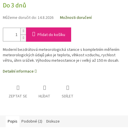
Do 3 dnů
Můžeme doručit do:
14.8.2026
Možnosti doručení
Přidat do košíku
Moderní bezdrátová meteorologická stanice s kompletním měřením
meteorologických údajů jako je teplota, vlhkost vzduchu, rychlost
větru, úhrn srážek. Výhodou meteostanice je i velký až 150 m dosah.
Detailní informace
ZEPTAT SE
HLÍDAT
SDÍLET
Popis
Podobné (2)
Diskuze