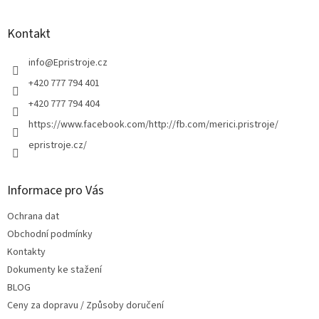
á
p
a
Kontakt
t
í
info
@
Epristroje.cz
+420 777 794 401
+420 777 794 404
https://www.facebook.com/http://fb.com/merici.pristroje/
epristroje.cz/
Informace pro Vás
Ochrana dat
Obchodní podmínky
Kontakty
Dokumenty ke stažení
BLOG
Ceny za dopravu / Způsoby doručení