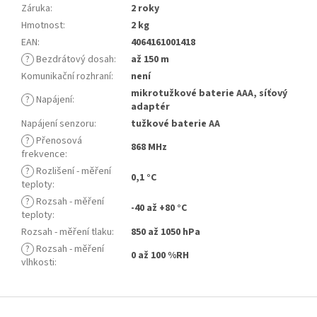
Záruka
:
2 roky
Hmotnost
:
2 kg
EAN
:
4064161001418
?
Bezdrátový dosah
:
až 150 m
Komunikační rozhraní
:
není
mikrotužkové baterie AAA, síťový
?
Napájení
:
adaptér
Napájení senzoru
:
tužkové baterie AA
?
Přenosová
868 MHz
frekvence
:
?
Rozlišení - měření
0,1 °C
teploty
:
?
Rozsah - měření
-40 až +80 °C
teploty
:
Rozsah - měření tlaku
:
850 až 1050 hPa
?
Rozsah - měření
0 až 100 %RH
vlhkosti
:
Z