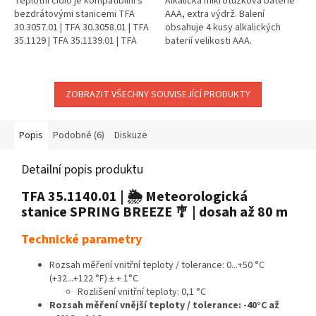
Teplotní čidlo je kompatibilní s
Alkalická mikrotužková baterie
bezdrátovými stanicemi TFA
AAA, extra výdrž. Balení
30.3057.01 | TFA 30.3058.01 | TFA
obsahuje 4 kusy alkalických
35.1129 | TFA 35.1139.01 | TFA
baterií velikosti AAA.
35.1140.01 | TFA 35.1150 | TFA
35.1160.01 | TFA...
ZOBRAZIT VŠECHNY SOUVISEJÍCÍ PRODUKTY
Popis
Podobné (6)
Diskuze
Detailní popis produktu
TFA 35.1140.01 | 🌦️ Meteorologická
stanice SPRING BREEZE 🎐 | dosah až 80 m
Technické parametry
Rozsah měření vnitřní teploty / tolerance: 0...+50 °C
(+32...+122 °F) ± + 1°C
Rozlišení vnitřní teploty: 0,1 °C
Rozsah měření vnější teploty / tolerance: -40°C až