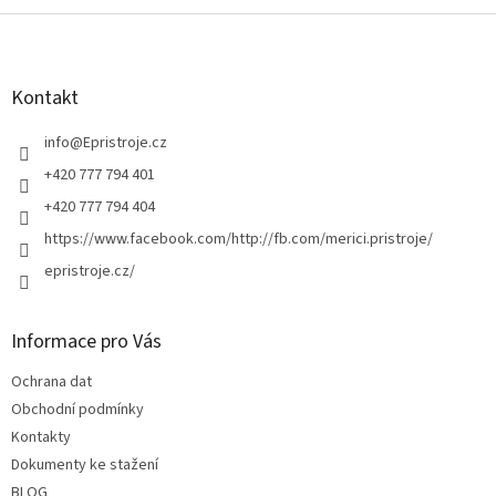
Z
á
p
a
Kontakt
t
í
info
@
Epristroje.cz
+420 777 794 401
+420 777 794 404
https://www.facebook.com/http://fb.com/merici.pristroje/
epristroje.cz/
Informace pro Vás
Ochrana dat
Obchodní podmínky
Kontakty
Dokumenty ke stažení
BLOG