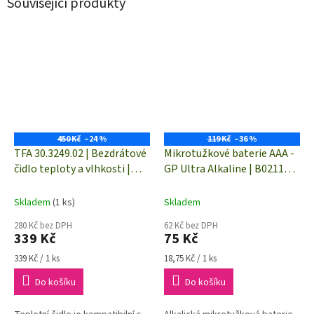
Související produkty
450 Kč
–24 %
119 Kč
–36 %
TFA 30.3249.02 | Bezdrátové
Mikrotužkové baterie AAA -
čidlo teploty a vlhkosti |
GP Ultra Alkaline | B02114 |
dosah až 100 m
4 kusy
Skladem
(1 ks)
Skladem
280 Kč bez DPH
62 Kč bez DPH
339 Kč
75 Kč
Měrná
Měrná
339 Kč / 1 ks
18,75 Kč / 1 ks
cena:
cena:
Do košíku
Do košíku