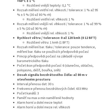
+60°C ± 1 °C
Rozlišení vnější teploty: 0,1 °C
Rozsah měření vnitřní rel. vlhkosti / tolerance: 1 % až 95
% ± 5 % (30 až 80 % rH)
Rozlišení vnitřní rel. vlhkosti: 1 %
Rozsah měření vnější rel. vlhkosti / tolerance: 1 % až 99 %
± 5 % (20 až 90 % rH)
Rozlišení vnější rel. vlhkosti: 1 %
Rychlost větru / tolerance: 0 až 120 kmh (0 12 BFT)
Rozlišení větru: 1 kmh (1 BFT)
Rozsah měření bar. tlaku / tolerance: pouze tendence,
měření bar. tlaku se používá k předpovědi počasí
Princip předpovědi počasí: na základě vývoje
barometrického tlaku
Počet ikon předpovědi počasí: 6 (slunečno, oblačno,
polojasno, déšť, bouřka, sníh)
Dosah signálu bezdrátového čidla: až 80 m v
otevřeném prostoru
Interval přenosu dat: 30 s
Frekvence přenosu bezdrátových čidel: 433 MHz
Počet kanálů: 3
Paměť na max a min naměřené hodnoty
Alarm horní a dolní meze teplot
Alarm horní a dolní meze rel. vlhkosti