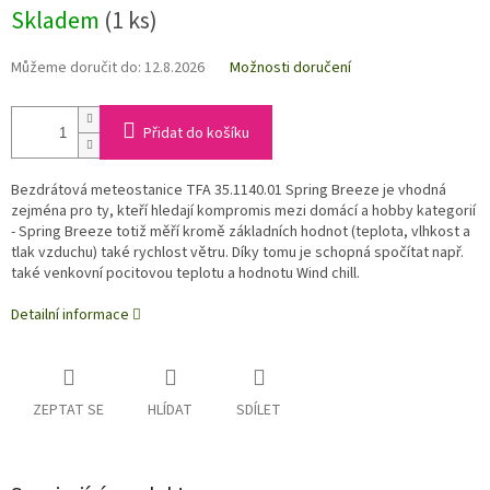
Skladem
(1 ks)
Můžeme doručit do:
12.8.2026
Možnosti doručení
Přidat do košíku
Bezdrátová meteostanice TFA 35.1140.01 Spring Breeze je vhodná
zejména pro ty, kteří hledají kompromis mezi domácí a hobby kategorií
- Spring Breeze totiž měří kromě základních hodnot (teplota, vlhkost a
tlak vzduchu) také rychlost větru. Díky tomu je schopná spočítat např.
také venkovní pocitovou teplotu a hodnotu Wind chill.
Detailní informace
ZEPTAT SE
HLÍDAT
SDÍLET