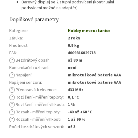
Barevný displej se 2 stupni podsvícení (kontinuální
podsvícení možné na adaptér)
Doplňkové parametry
Kategorie
:
Hobby meteostanice
Záruka
:
2 roky
Hmotnost
:
0.9 kg
EAN
:
4009816029713
?
Bezdrátový dosah
:
až 80 m
Komunikační rozhraní
:
není
?
Napájení
:
mikrotužkové baterie AAA
Napájení senzoru
:
mikrotužkové baterie AAA
?
Přenosová frekvence
:
433 MHz
?
Rozlišení - měření teploty
:
0,1 °C
?
Rozlišení - měření vlhkosti
:
1 %
?
Rozsah - měření teploty
:
-40 až +60 °C
?
Rozsah - měření vlhkosti
:
1 až 99 %
Počet bezdrátových senzorů
:
až 3