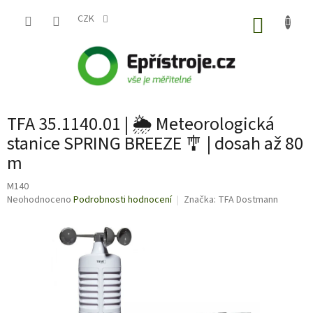
Přejít
na
CZK
NÁKUP
obsah
KOŠÍK
TFA 35.1140.01 | 🌦️ Meteorologická
stanice SPRING BREEZE 🎐 | dosah až 80
m
M140
Průměrné
Neohodnoceno
Podrobnosti hodnocení
Značka:
TFA Dostmann
hodnocení
produktu
je
0,0
z
5
hvězdiček.