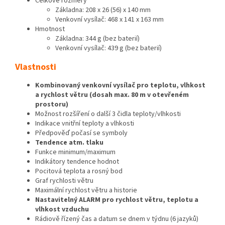
Celkové rozměry
Základna: 208 x 26 (56) x 140 mm
Venkovní vysílač: 468 x 141 x 163 mm
Hmotnost
Základna: 344 g (bez baterií)
Venkovní vysílač: 439 g (bez baterií)
Vlastnosti
Kombinovaný venkovní vysílač pro teplotu, vlhkost
a rychlost větru (dosah max. 80 m v otevřeném
prostoru)
Možnost rozšíření o další 3 čidla teploty/vlhkosti
Indikace vnitřní teploty a vlhkosti
Předpověď počasí se symboly
Tendence atm. tlaku
Funkce minimum/maximum
Indikátory tendence hodnot
Pocitová teplota a rosný bod
Graf rychlosti větru
Maximální rychlost větru a historie
Nastavitelný ALARM pro rychlost větru, teplotu a
vlhkost vzduchu
Rádiově řízený čas a datum se dnem v týdnu (6 jazyků)