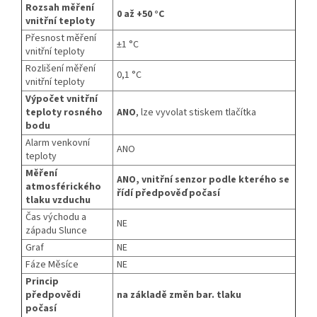
Rozsah měření
0 až +50 °C
vnitřní teploty
Přesnost měření
±1 °C
vnitřní teploty
Rozlišení měření
0,1 °C
vnitřní teploty
Výpočet vnitřní
teploty rosného
ANO
, lze vyvolat stiskem tlačítka
bodu
Alarm venkovní
ANO
teploty
Měření
ANO, vnitřní senzor podle kterého se
atmosférického
řídí předpověď počasí
tlaku vzduchu
Čas východu a
NE
západu Slunce
Graf
NE
Fáze Měsíce
NE
Princip
předpovědi
na základě změn bar. tlaku
počasí