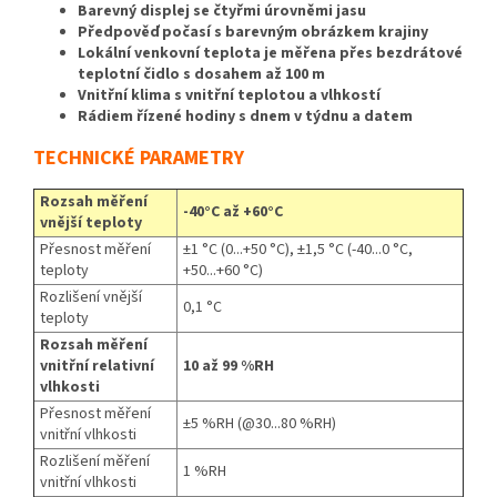
Barevný displej se čtyřmi úrovněmi jasu
Předpověď počasí s barevným obrázkem krajiny
Lokální venkovní teplota je měřena přes bezdrátové
teplotní čidlo s dosahem až 100 m
Vnitřní klima s vnitřní teplotou a vlhkostí
Rádiem řízené hodiny s dnem v týdnu a datem
TECHNICKÉ PARAMETRY
Rozsah měření
-40°C až +60°C
vnější teploty
Přesnost měření
±1 °C (0...+50 °C), ±1,5 °C (-40...0 °C,
teploty
+50...+60 °C)
Rozlišení vnější
0,1 °C
teploty
Rozsah měření
vnitřní relativní
10 až 99 %RH
vlhkosti
Přesnost měření
±5 %RH (@30...80 %RH)
vnitřní vlhkosti
Rozlišení měření
1 %RH
vnitřní vlhkosti