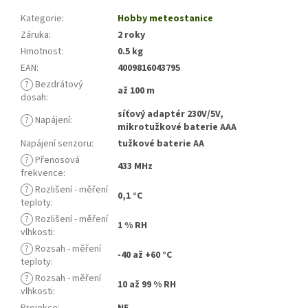
Kategorie
:
Hobby meteostanice
Záruka
:
2 roky
Hmotnost
:
0.5 kg
EAN
:
4009816043795
?
Bezdrátový
až 100 m
dosah
:
síťový adaptér 230V/5V,
?
Napájení
:
mikrotužkové baterie AAA
Napájení senzoru
:
tužkové baterie AA
?
Přenosová
433 MHz
frekvence
:
?
Rozlišení - měření
0,1 °C
teploty
:
?
Rozlišení - měření
1 % RH
vlhkosti
:
?
Rozsah - měření
-40 až +60 °C
teploty
:
?
Rozsah - měření
10 až 99 % RH
vlhkosti
:
Projekce
:
NE