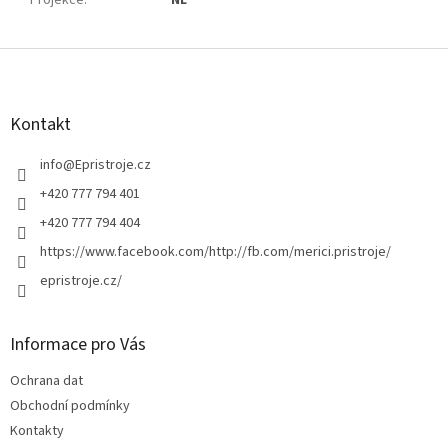
Z
á
p
a
Kontakt
t
í
info
@
Epristroje.cz
+420 777 794 401
+420 777 794 404
https://www.facebook.com/http://fb.com/merici.pristroje/
epristroje.cz/
Informace pro Vás
Ochrana dat
Obchodní podmínky
Kontakty