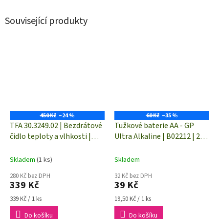
Související produkty
450 Kč
–24 %
60 Kč
–35 %
TFA 30.3249.02 | Bezdrátové
Tužkové baterie AA - GP
čidlo teploty a vlhkosti |
Ultra Alkaline | B02212 | 2
dosah až 100 m
kusy
Skladem
(1 ks)
Skladem
280 Kč bez DPH
32 Kč bez DPH
339 Kč
39 Kč
Měrná
Měrná
339 Kč / 1 ks
19,50 Kč / 1 ks
cena:
cena:
Do košíku
Do košíku