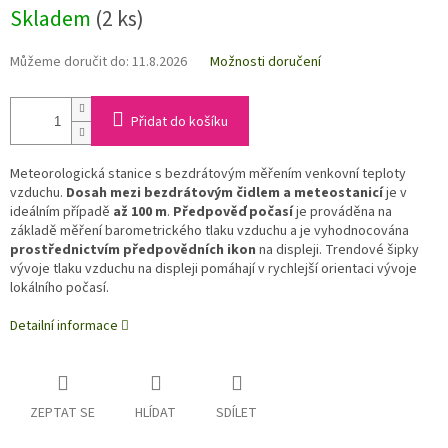
Skladem
(2 ks)
Můžeme doručit do:
11.8.2026
Možnosti doručení
Přidat do košíku
Meteorologická stanice s bezdrátovým měřením venkovní teploty
vzduchu.
Dosah mezi bezdrátovým čidlem a meteostanicí
je v
ideálním případě
až 100 m
.
Předpověď počasí
je prováděna na
základě měření barometrického tlaku vzduchu a je vyhodnocována
prostřednictvím předpovědních ikon
na displeji. Trendové šipky
vývoje tlaku vzduchu na displeji pomáhají v rychlejší orientaci vývoje
lokálního počasí.
Detailní informace
ZEPTAT SE
HLÍDAT
SDÍLET