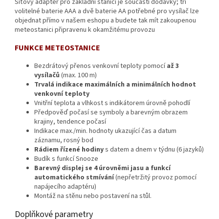
Síťový adaptér pro základní stanici je součástí dodávky; tři
volitelné baterie AAA a dvě baterie AA potřebné pro vysílač lze
objednat přímo v našem eshopu a budete tak mít zakoupenou
meteostanici připravenu k okamžitému provozu
FUNKCE METEOSTANICE
Bezdrátový přenos venkovní teploty pomocí
až 3
vysílačů
(max. 100 m)
Trvalá indikace maximálních a minimálních hodnot
venkovní teploty
Vnitřní teplota a vlhkost s indikátorem úrovně pohodlí
Předpověď počasí se symboly a barevným obrazem
krajiny, tendence počasí
Indikace max./min. hodnoty ukazující čas a datum
záznamu, rosný bod
Rádiem řízené hodiny
s datem a dnem v týdnu (6 jazyků)
Budík s funkcí Snooze
Barevný displej se 4 úrovněmi jasu a funkcí
automatického stmívání
(nepřetržitý provoz pomocí
napájecího adaptéru)
Montáž na stěnu nebo postavení na stůl.
Doplňkové parametry