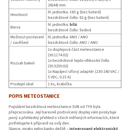
26(44) mm
hl. jednotka: 165 g (bez baterií)
Hmotnost
bezdrátové čidlo: 62 g (bez baterií)
hl. jednotka:
bílá
Barva
bezdrátové čidlo: šedivá
Možnost postavení
hl. jednotka: ANO / ANO
/ zavěšení
bezdrátové čidlo: ANO / ANO
1x displejová část meteostanice
(30.1174.02)
1x bezdrátové teplo-vlhkostní čidlo
Rozsah balení
(30.3250.02)
1x Napájecí síťový adaptér (230-240 VAC /
5 VDC, 0.15 A)
Prodejní obal
1 ks, krabička
POPIS METEOSTANICE
Populární bezdrátová meteostanice SUN od TFA byla
přepracována. Její barevně podsvícený displej vám poskytuje
jasný a přehledný přehled o všech měřených informacích, které
potřebujete k přípravě na svůj den.
Slunce, mraky nebo kapky deště –
integrovaný elektronický