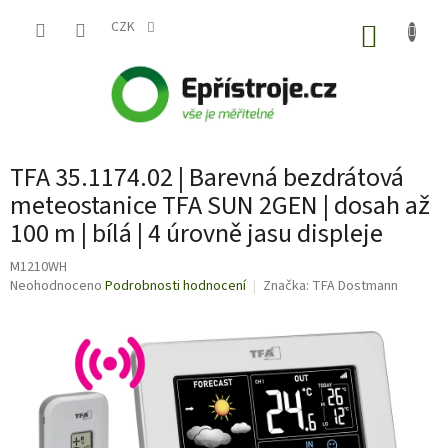
Přejít
na
CZK
NÁKUP
obsah
KOŠÍK
TFA 35.1174.02 | Barevná bezdrátová
meteostanice TFA SUN 2GEN | dosah až
100 m | bílá | 4 úrovně jasu displeje
M1210WH
Průměrné
Neohodnoceno
Podrobnosti hodnocení
Značka:
TFA Dostmann
hodnocení
produktu
je
0,0
z
5
hvězdiček.