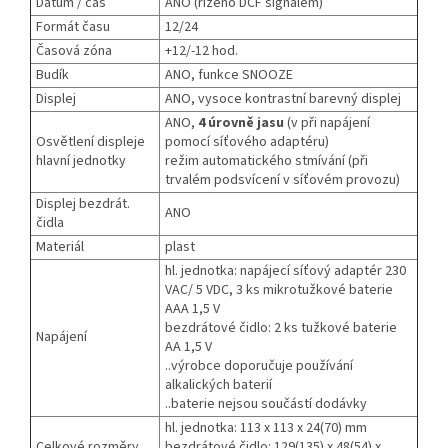
Datum / čas
ANO (řízeno DCF signálem)
Formát času
12/24
Časová zóna
+12/-12 hod.
Budík
ANO, funkce SNOOZE
Displej
ANO, vysoce kontrastní barevný displej
ANO,
4 úrovně jasu
(v při napájení
Osvětlení displeje
pomocí síťového adaptéru)
hlavní jednotky
režim automatického stmívání (při
trvalém podsvícení v síťovém provozu)
Displej bezdrát.
ANO
čidla
Materiál
plast
hl. jednotka: napájecí síťový adaptér 230
VAC/ 5 VDC, 3 ks mikrotužkové baterie
AAA 1,5 V
bezdrátové čidlo: 2 ks tužkové baterie
Napájení
AA 1,5 V
..výrobce doporučuje používání
alkalických baterií
..baterie nejsou součástí dodávky
hl. jednotka: 113 x 113 x 24(70) mm
Celkové rozměry
bezdrátové čidlo: 129(135) x 48(54) x