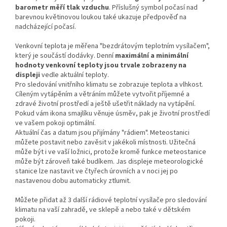
barometr měří tlak vzduchu
. Příslušný symbol počasí nad
barevnou květinovou loukou také ukazuje předpověď na
nadcházející počasí.
Venkovní teplota je měřena "bezdrátovým teplotním vysílačem",
který je součástí dodávky. Denní
maximální a minimální
hodnoty venkovní teploty jsou trvale zobrazeny na
displeji
vedle aktuální teploty.
Pro sledování vnitřního klimatu se zobrazuje teplota a vlhkost.
Cíleným vytápěním a větráním můžete vytvořit příjemné a
zdravé životní prostředí a ještě ušetřit náklady na vytápění.
Pokud vám ikona smajlíku věnuje úsměv, pak je životní prostředí
ve vašem pokoji optimální.
Aktuální čas a datum jsou přijímány "rádiem". Meteostanici
můžete postavit nebo zavěsit v jakékoli místnosti. Užitečná
může být i ve vaší ložnici, protože kromě funkce meteostanice
může být zároveň také budíkem. Jas displeje meteorologické
stanice lze nastavit ve čtyřech úrovních a v noci jej po
nastavenou dobu automaticky ztlumit.
Můžete přidat až 3 další rádiové teplotní vysílače pro sledování
klimatu na vaší zahradě, ve sklepě a nebo také v dětském
pokoji.