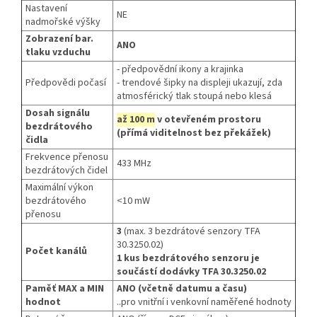
Nastavení
NE
nadmořské výšky
Zobrazení bar.
ANO
tlaku vzduchu
- předpovědní ikony a krajinka
Předpovědi počasí
- trendové šipky na displeji ukazují, zda
atmosférický tlak stoupá nebo klesá
Dosah signálu
až 100 m
v otevřeném prostoru
bezdrátového
(přímá viditelnost bez překážek)
čidla
Frekvence přenosu
433 MHz
bezdrátových čidel
Maximální výkon
bezdrátového
<10 mW
přenosu
3
(max. 3 bezdrátové senzory TFA
30.3250.02)
Počet kanálů
1 kus bezdrátového senzoru je
součástí dodávky TFA 30.3250.02
Paměť MAX a MIN
ANO (včetně datumu a času)
hodnot
..pro vnitřní i venkovní naměřené hodnoty