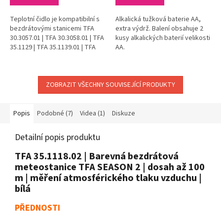
Teplotní čidlo je kompatibilní s
Alkalická tužková baterie AA,
bezdrátovými stanicemi TFA
extra výdrž. Balení obsahuje 2
30.3057.01 | TFA 30.3058.01 | TFA
kusy alkalických baterií velikosti
35.1129 | TFA 35.1139.01 | TFA
AA.
35.1140.01 | TFA 35.1150 | TFA
35.1160.01 | TFA...
ZOBRAZIT VŠECHNY SOUVISEJÍCÍ PRODUKTY
Popis
Podobné (7)
Videa (1)
Diskuze
Detailní popis produktu
TFA 35.1118.02 | Barevná bezdrátová
meteostanice TFA SEASON 2 | dosah až 100
m | měření atmosférického tlaku vzduchu |
bílá
PŘEDNOSTI