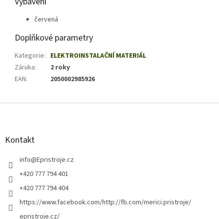
Vybavení
červená
Doplňkové parametry
Kategorie
:
ELEKTROINSTALAČNÍ MATERIÁL
Záruka
:
2 roky
EAN
:
2050002985926
Z
á
p
a
Kontakt
t
í
info
@
Epristroje.cz
+420 777 794 401
+420 777 794 404
https://www.facebook.com/http://fb.com/merici.pristroje/
epristroje.cz/