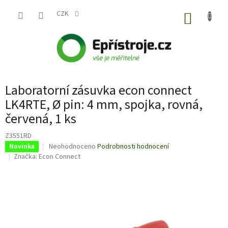
Přejít
na
CZK
NÁKUP
obsah
KOŠÍK
Laboratorní zásuvka econ connect
LK4RTE, Ø pin: 4 mm, spojka, rovná,
červená, 1 ks
Z3551RD
Průměrné
Neohodnoceno
Podrobnosti hodnocení
Novinka
hodnocení
Značka:
Econ Connect
produktu
je
0,0
z
5
hvězdiček.