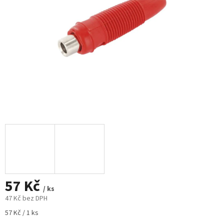
57 Kč
/ ks
47 Kč bez DPH
Měrná
57 Kč / 1 ks
cena: