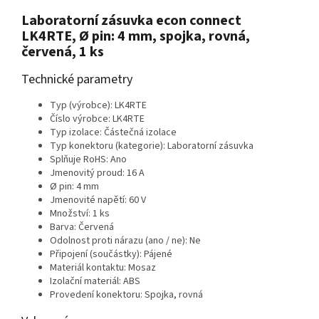
Laboratorní zásuvka econ connect
LK4RTE, Ø pin: 4 mm, spojka, rovná,
červená, 1 ks
Technické parametry
Typ (výrobce): LK4RTE
Číslo výrobce: LK4RTE
Typ izolace: Částečná izolace
Typ konektoru (kategorie): Laboratorní zásuvka
Splňuje RoHS: Ano
Jmenovitý proud: 16 A
Ø pin: 4 mm
Jmenovité napětí: 60 V
Množství: 1 ks
Barva: Červená
Odolnost proti nárazu (ano / ne): Ne
Připojení (součástky): Pájené
Materiál kontaktu: Mosaz
Izolační materiál: ABS
Provedení konektoru: Spojka, rovná