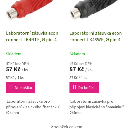
i
r
s
o
p
d
r
u
o
k
d
t
Laboratorní zásuvka econ
Laboratorní zásuvka econ
u
ů
connect LK4RTE, Ø pin: 4
connect LK4SWE, Ø pin: 4
k
mm, spojka, rovná, červená,
mm, spojka, rovná, černá, 1
t
1 ks
ks
Skladem
Skladem
ů
47 Kč bez DPH
47 Kč bez DPH
57 Kč
57 Kč
/ ks
/ ks
Měrná
Měrná
57 Kč / 1 ks
57 Kč / 1 ks
cena:
cena:
Do košíku
Do košíku
Laboratorní zásuvka pro
Laboratorní zásuvka pro
připojení klasického "banánku"
připojení klasického "banánku"
∅4 mm
∅4mm
2
položek celkem
O