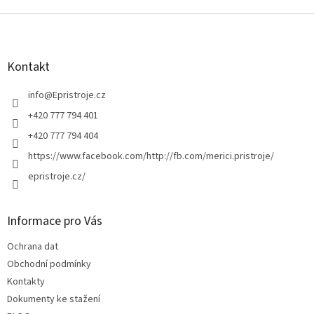
v
l
Z
á
á
d
p
a
a
Kontakt
c
t
í
í
info
@
Epristroje.cz
p
r
+420 777 794 401
v
+420 777 794 404
k
y
https://www.facebook.com/http://fb.com/merici.pristroje/
v
epristroje.cz/
ý
p
i
s
Informace pro Vás
u
Ochrana dat
Obchodní podmínky
Kontakty
Dokumenty ke stažení