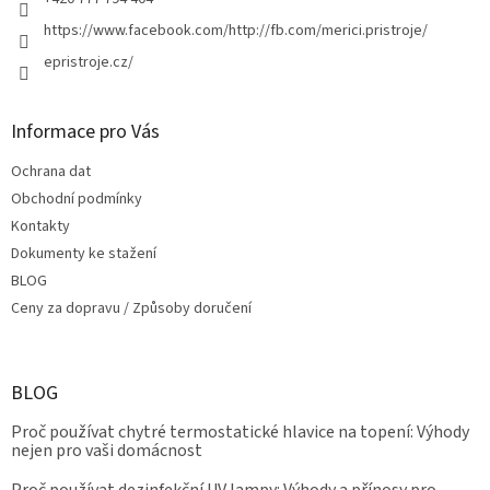
https://www.facebook.com/http://fb.com/merici.pristroje/
epristroje.cz/
Informace pro Vás
Ochrana dat
Obchodní podmínky
Kontakty
Dokumenty ke stažení
BLOG
Ceny za dopravu / Způsoby doručení
BLOG
Proč používat chytré termostatické hlavice na topení: Výhody
nejen pro vaši domácnost
Proč používat dezinfekční UV lampy: Výhody a přínosy pro