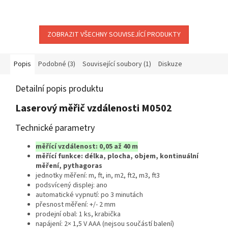
ZOBRAZIT VŠECHNY SOUVISEJÍCÍ PRODUKTY
Popis
Podobné (3)
Související soubory (1)
Diskuze
Detailní popis produktu
Laserový měřič vzdálenosti M0502
Technické parametry
měřící vzdálenost: 0,05 až 40 m
měřící funkce: délka, plocha, objem, kontinuální
měření, pythagoras
jednotky měření: m, ft, in, m2, ft2, m3, ft3
podsvícený displej: ano
automatické vypnutí: po 3 minutách
přesnost měření: +/- 2 mm
prodejní obal: 1 ks, krabička
napájení: 2× 1,5 V AAA (nejsou součástí balení)