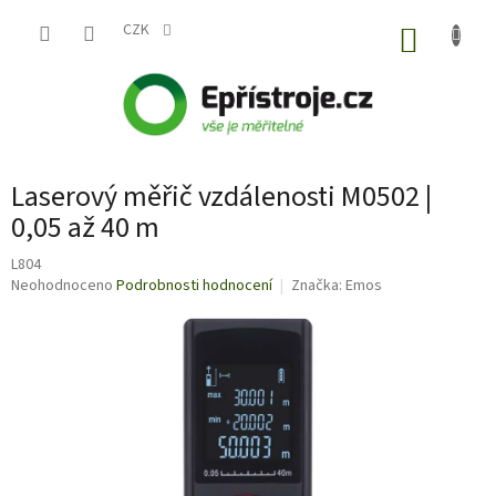
Přejít
na
CZK
NÁKUP
obsah
KOŠÍK
Laserový měřič vzdálenosti M0502 |
0,05 až 40 m
L804
Průměrné
Neohodnoceno
Podrobnosti hodnocení
Značka:
Emos
hodnocení
produktu
je
0,0
z
5
hvězdiček.