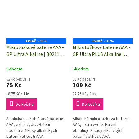
119 Kč
–36 %
159 Kč
–31 %
Mikrotužkové baterie AAA -
Mikrotužkové baterie AAA -
GP Ultra Alkaline | B02114 |
GP Ultra PLUS Alkaline |
4 kusy
B03114 | 4 kusy
Skladem
Skladem
62 Kč bez DPH
90 Kč bez DPH
75 Kč
109 Kč
Měrná
Měrná
18,75 Kč / 1 ks
27,25 Kč / 1 ks
cena:
cena:
Do košíku
Do košíku
Alkalická mikrotužková baterie
Alkalická mikrotužková baterie
AAA, extra výdrž. Balení
AAA, extra výdrž. Balení
obsahuje 4 kusy alkalických
obsahuje 4 kusy alkalických
baterií velikosti AAA.
baterií velikosti AAA.