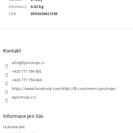
Hmotnost
:
0.62 kg
EAN
:
8592920017395
Z
á
p
a
Kontakt
t
í
info
@
Epristroje.cz
+420 777 794 401
+420 777 794 404
https://www.facebook.com/http://fb.com/merici.pristroje/
epristroje.cz/
Informace pro Vás
Ochrana dat