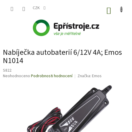
Přejít
na
CZK
NÁKUP
obsah
KOŠÍK
Nabíječka autobaterií 6/12V 4A; Emos
N1014
S822
Průměrné
Neohodnoceno
Podrobnosti hodnocení
Značka:
Emos
hodnocení
produktu
je
0,0
z
5
hvězdiček.