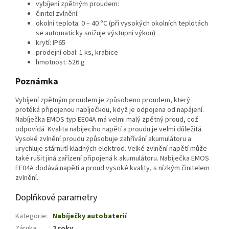
vybíjení zpětným proudem:
činitel zvlnění:
okolní teplota: 0 – 40 °C (při vysokých okolních teplotách
se automaticky snižuje výstupní výkon)
krytí: IP65
prodejní obal: 1 ks, krabice
hmotnost: 526 g
Poznámka
Vybíjení zpětným proudem je způsobeno proudem, který
protéká připojenou nabíječkou, když je odpojena od napájení.
Nabíječka EMOS typ EE04A má velmi malý zpětný proud, což
odpovídá Kvalita nabíjecího napětí a proudu je velmi důležitá.
Vysoké zvlnění proudu způsobuje zahřívání akumulátoru a
urychluje stárnutí kladných elektrod. Velké zvlnění napětí může
také rušit jiná zařízení připojená k akumulátoru. Nabíječka EMOS
EE04A dodává napětí a proud vysoké kvality, s nízkým činitelem
zvlnění.
Doplňkové parametry
Kategorie
:
Nabíječky autobaterií
Záruka
:
2 roky