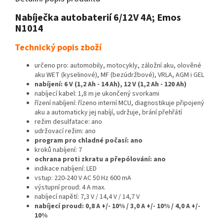
Nabíječka autobaterií 6/12V 4A; Emos
N1014
Technický popis zboží
určeno pro: automobily, motocykly, záložní aku, olověné
aku WET (kyselinové), MF (bezúdržbové), VRLA, AGM i GEL
nabíjení: 6 V (1,2 Ah - 14 Ah), 12 V (1,2 Ah - 120 Ah)
nabíjecí kabel: 1,8 m je ukončený svorkami
řízení nabíjení: řízeno interní MCU, diagnostikuje připojený
aku a automaticky jej nabíjí, udržuje, brání přehřátí
režim desulfatace: ano
udržovací režim: ano
program pro chladné počasí: ano
kroků nabíjení: 7
ochrana proti zkratu a přepólování: ano
indikace nabíjení: LED
vstup: 220-240 V AC 50 Hz 600 mA
výstupní proud: 4 A max.
nabíjecí napětí: 7,3 V / 14,4 V / 14,7 V
nabíjecí proud: 0,8 A +/- 10% / 3,0 A +/- 10% / 4,0 A +/-
10%