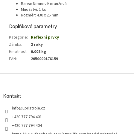
Barva: Neonově oranžová
Množství: 1 ks
Rozměr: 430 x 25 mm
Doplňkové parametry
Kategorie
:
Reflexní prvky
Záruka
:
2 roky
Hmotnost
:
0.008 kg
EAN
:
2050000176159
Z
á
p
a
Kontakt
t
í
info
@
Epristroje.cz
+420 777 794 401
+420 777 794 404