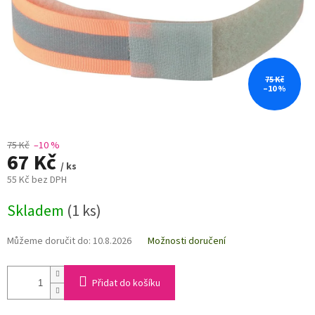
75 Kč
–10 %
75 Kč
–10 %
67 Kč
/ ks
55 Kč bez DPH
Měrná
Skladem
(1 ks)
cena:
Můžeme doručit do:
10.8.2026
Možnosti doručení
Přidat do košíku