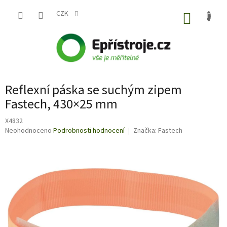
Přejít
na
CZK
NÁKUP
obsah
KOŠÍK
Reflexní páska se suchým zipem
Fastech, 430×25 mm
X4832
Průměrné
Neohodnoceno
Podrobnosti hodnocení
Značka:
Fastech
hodnocení
produktu
je
0,0
z
5
hvězdiček.