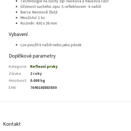
Technologie na suchý zip: Háčková a flaušová část
Účinnost suchého zipu: S reflektorem · k našití
Barva: Neonově žlutá
Množství: 1 ks
Rozměr: 430 x 38 mm
Vybavení
Lze použít k našití nebo jako pásek
Doplňkové parametry
Kategorie
:
Reflexní prvky
Záruka
:
2 roky
Hmotnost
:
0.008 kg
EAN
:
7640108883650
Z
á
p
a
Kontakt
t