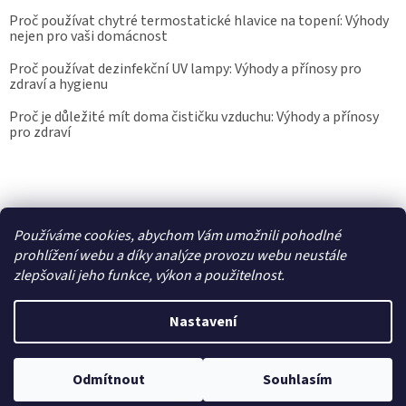
Proč používat chytré termostatické hlavice na topení: Výhody
nejen pro vaši domácnost
Proč používat dezinfekční UV lampy: Výhody a přínosy pro
zdraví a hygienu
Proč je důležité mít doma čističku vzduchu: Výhody a přínosy
pro zdraví
Kalibrace.info
meteostanice.cz
Používáme cookies, abychom Vám umožnili pohodlné
prohlížení webu a díky analýze provozu webu neustále
zlepšovali jeho funkce, výkon a použitelnost.
Vytvořil Shoptet
Nastavení
Copyright 2026
Epřístroje.cz
. Všechna práva vyhrazena.
Upravit
Odmítnout
Souhlasím
nastavení cookies