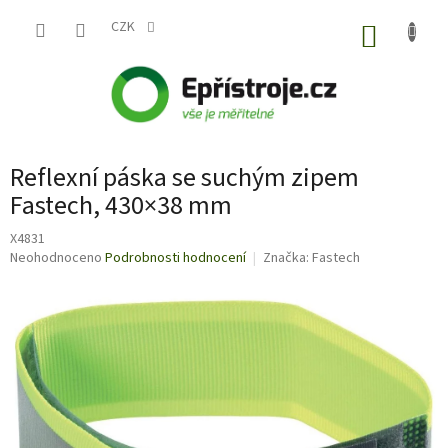
Přejít
na
CZK
NÁKUP
obsah
KOŠÍK
Reflexní páska se suchým zipem
Fastech, 430×38 mm
X4831
Průměrné
Neohodnoceno
Podrobnosti hodnocení
Značka:
Fastech
hodnocení
produktu
je
0,0
z
5
hvězdiček.