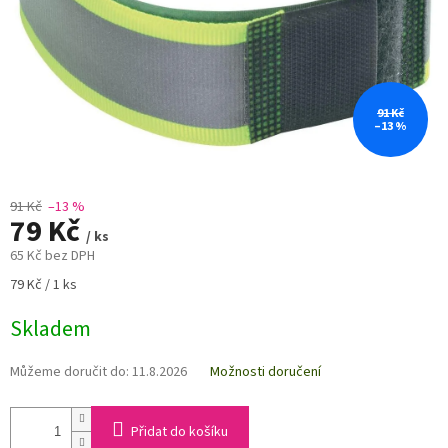
91 Kč
–13 %
91 Kč
–13 %
79 Kč
/ ks
65 Kč bez DPH
Měrná
79 Kč / 1 ks
cena:
Skladem
Můžeme doručit do:
11.8.2026
Možnosti doručení
Přidat do košíku