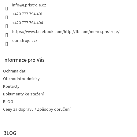
í
info
@
Epristroje.cz
+420 777 794 401
+420 777 794 404
https://www.facebook.com/http://fb.com/merici.pristroje/
epristroje.cz/
Informace pro Vás
Ochrana dat
Obchodní podmínky
Kontakty
Dokumenty ke stažení
BLOG
Ceny za dopravu / Způsoby doručení
BLOG