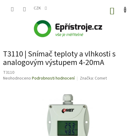
Přejít
na
CZK
NÁKUP
obsah
KOŠÍK
T3110 | Snímač teploty a vlhkosti s
analogovým výstupem 4-20mA
T3110
Průměrné
Neohodnoceno
Podrobnosti hodnocení
Značka:
Comet
hodnocení
produktu
je
0,0
z
5
hvězdiček.