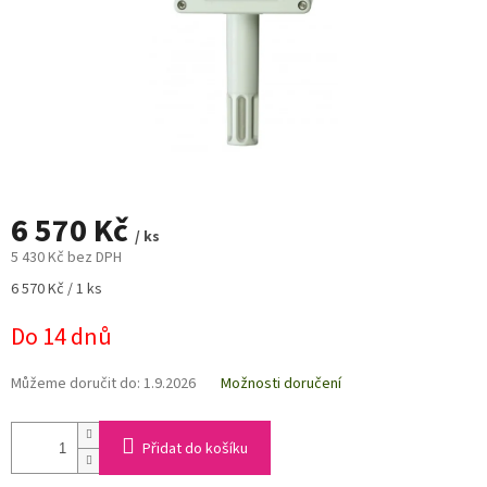
6 570 Kč
/ ks
5 430 Kč bez DPH
Měrná
6 570 Kč / 1 ks
cena:
Do 14 dnů
Můžeme doručit do:
1.9.2026
Možnosti doručení
Přidat do košíku