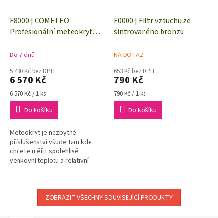
F8000 | COMETEO
F0000 | Filtr vzduchu ze
Profesionální meteokryt
sintrovaného bronzu
před vlivy počasí, přirozeně
ventilovaný
Do 7 dnů
NA DOTAZ
5 430 Kč bez DPH
653 Kč bez DPH
6 570 Kč
790 Kč
Měrná
Měrná
6 570 Kč / 1 ks
790 Kč / 1 ks
cena:
cena:
Do košíku
Do košíku
Meteokryt je nezbytné
příslušenství všude tam kde
chcete měřit spolehlivě
venkovní teplotu a relativní
vlhkost vzduchu. Požitím
meteokrytu (tzv. radiačního
štítu) zároveň...
ZOBRAZIT VŠECHNY SOUVISEJÍCÍ PRODUKTY