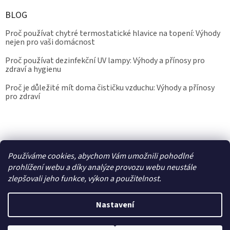
BLOG
Proč používat chytré termostatické hlavice na topení: Výhody
nejen pro vaši domácnost
Proč používat dezinfekční UV lampy: Výhody a přínosy pro
zdraví a hygienu
Proč je důležité mít doma čističku vzduchu: Výhody a přínosy
pro zdraví
Kalibrace.info
meteostanice.cz
Používáme cookies, abychom Vám umožnili pohodlné
prohlížení webu a díky analýze provozu webu neustále
zlepšovali jeho funkce, výkon a použitelnost.
Vytvořil Shoptet
Nastavení
Copyright 2026
Epřístroje.cz
. Všechna práva vyhrazena.
Upravit