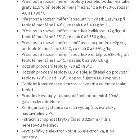
Přesnost a rozsah měření teploty rosného bodu: - viz také
grafy ±1,5°C při teplotě menší než 25°C a RH>30%, rozsah
-60 až +80 °C
Přesnost a rozsah měření absolutní vlhkosti: ±3g/m3 při
teplotě menší než 40°C, rozsah 0 až 400 g/m3
Přesnost a rozsah měření specifické vlhkosti: ±2g/kg při
teplotě menší než 35°C, rozsah 0 až 550 g/kg
Přesnost a rozsah měření směšovacího poměru: ±2g/kg
při teplotě menší než 35°C, rozsah 0 až 995 g/kg
Přesnost a rozsah měření specifické entalpie: ±3kJ/kg při
teplotě menší než 25°C, rozsah: 0 až 995 kJ/kg
Rozsah provozní teploty: -30 až +80°C
Rozsah provozní teploty LCD displeje: čitelný do provozní
teploty +70°C, nad +70°C doporučujeme LCD vypnout
Teplotní kompenzace senzoru vlhkosti: v celém rozsahu
teplot
Proudové výstupy - dvouvodičové připojení: 4-20mA,
galvanicky oddělené
Konfigurace výstupů a rozsah výstupů: uživatelsky
nastavitelné z PC
Filtrační schopnost krytky čidel: 0.025mm - filtr s
nerezovou tkaninou
Krytí skříňky s elektronikou: IP65 elektronika, IP40
senzory