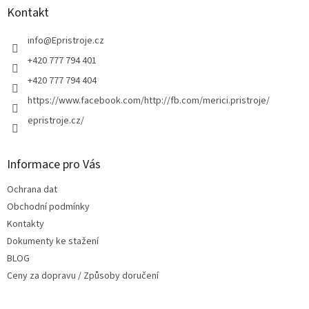
a
Kontakt
t
í
info
@
Epristroje.cz
+420 777 794 401
+420 777 794 404
https://www.facebook.com/http://fb.com/merici.pristroje/
epristroje.cz/
Informace pro Vás
Ochrana dat
Obchodní podmínky
Kontakty
Dokumenty ke stažení
BLOG
Ceny za dopravu / Způsoby doručení