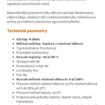
signalizaci poruchových stavů.
Nejmodernější polymerní čidlo vlhkosti zaručuje dlouhodobou
stálost údaje, odolnost vůči vodnímu kondenzátu. Snímače jsou
určeny pro měření vzduchu bez agresivních příměsí.
Technické parametry
Výstup: 4-20mA
Měřená veličina: Teplota + relativní vlhkost
Typ konstrukce: Prostorový
Provedení: průmyslový
Rozsah teploty: -30 až 80 °C
Výstupní relé: Ne
Dvoustavový vstup: Ne
Lcd displej: Ano
PoE: Ne
Rozsah měřené relativní vlhkosti: 0 až 100%
Přesnost měření relativní vlhkosti: ±2.5% relativní vlhkosti
od 5 do 95% při 23°C
Přesnost měření teploty: ±0.4°C
Podporované jednotky teploty: stupně Celsia, stupně
Fahrenheita