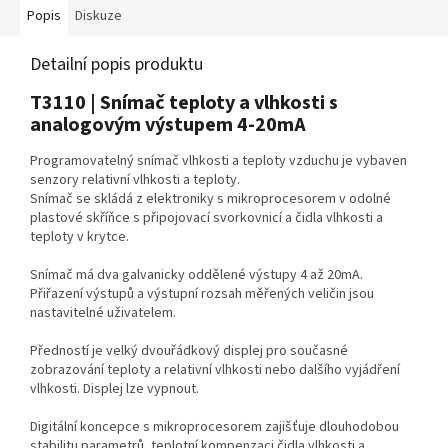
Popis
Diskuze
Detailní popis produktu
T3110 | Snímač teploty a vlhkosti s
analogovým výstupem 4-20mA
Programovatelný snímač vlhkosti a teploty vzduchu je vybaven
senzory relativní vlhkosti a teploty.
Snímač se skládá z elektroniky s mikroprocesorem v odolné
plastové skříňce s připojovací svorkovnicí a čidla vlhkosti a
teploty v krytce.
Snímač má dva galvanicky oddělené výstupy 4 až 20mA.
Přiřazení výstupů a výstupní rozsah měřených veličin jsou
nastavitelné uživatelem.
Předností je velký dvouřádkový displej pro současné
zobrazování teploty a relativní vlhkosti nebo dalšího vyjádření
vlhkosti. Displej lze vypnout.
Digitální koncepce s mikroprocesorem zajišťuje dlouhodobou
stabilitu parametrů, teplotní kompenzaci čidla vlhkosti a