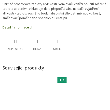
Snímač prostorové teploty a vlhkosti. Venkovní i vnitřní použití.
Měřená
teplota a relativní vlhkost je dále přepočítávána na další vyjádření
vlhkosti - teplotu rosného bodu, absolutní vlhkost, měrnou vlhkost,
směšovací poměr nebo specifickou entalpii.
Detailní informace
ZEPTAT SE
HLÍDAT
SDÍLET
Související produkty
Tip