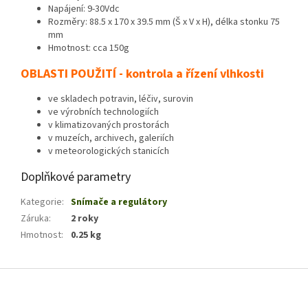
Napájení: 9-30Vdc
Rozměry: 88.5 x 170 x 39.5 mm (Š x V x H), délka stonku 75
mm
Hmotnost: cca 150g
OBLASTI POUŽITÍ - kontrola a řízení vlhkosti
ve skladech potravin, léčiv, surovin
ve výrobních technologiích
v klimatizovaných prostorách
v muzeích, archivech, galeriích
v meteorologických stanicích
Doplňkové parametry
Kategorie
:
Snímače a regulátory
Záruka
:
2 roky
Hmotnost
:
0.25 kg
Z
á
p