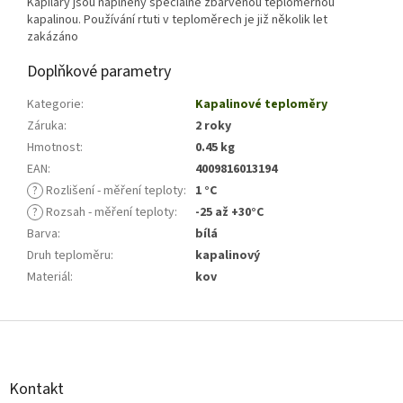
Kapiláry jsou naplněny speciálně zbarvenou teploměrnou
kapalinou. Používání rtuti v teploměrech je již několik let
zakázáno
Doplňkové parametry
Kategorie
:
Kapalinové teploměry
Záruka
:
2 roky
Hmotnost
:
0.45 kg
EAN
:
4009816013194
?
Rozlišení - měření teploty
:
1 °C
?
Rozsah - měření teploty
:
-25 až +30°C
Barva
:
bílá
Druh teploměru
:
kapalinový
Materiál
:
kov
Z
á
p
a
Kontakt