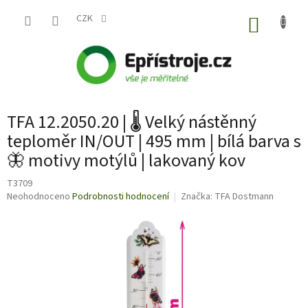
Přejít
na
CZK
NÁKUP
obsah
KOŠÍK
TFA 12.2050.20 | 🌡️ Velký nástěnný
teploměr IN/OUT | 495 mm | bílá barva s
🦋 motivy motýlů | lakovaný kov
T3709
Průměrné
Neohodnoceno
Podrobnosti hodnocení
Značka:
TFA Dostmann
hodnocení
produktu
je
0,0
z
5
hvězdiček.