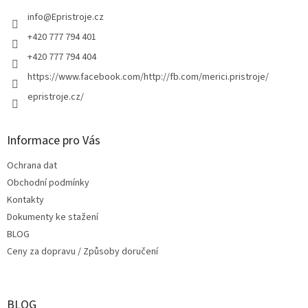
t
í
info
@
Epristroje.cz
+420 777 794 401
+420 777 794 404
https://www.facebook.com/http://fb.com/merici.pristroje/
epristroje.cz/
Informace pro Vás
Ochrana dat
Obchodní podmínky
Kontakty
Dokumenty ke stažení
BLOG
Ceny za dopravu / Způsoby doručení
BLOG