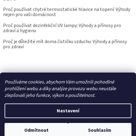
Proč používat chytré termostatické hlavice na topení: Výhody
nejen pro vaši domácnost
Proč používat dezinfekční UV lampy: Výhody a přínosy pro
zdraví a hygienu
Proč je důležité mít doma čističku vzduchu: Výhody a přínosy
pro zdraví
Kalibrace.info
meteostanice.cz
Používáme cookies, abychom Vám umožnili pohodlné
prohlížení webu a díky analýze provozu webu neustále
zlepšovali jeho funkce, výkon a použitelnost.
Vytvořil Shoptet
Nastavení
Copyright 2026
Epřístroje.cz
. Všechna práva vyhrazena.
Upravit
nastavení cookies
Odmítnout
Souhlasím