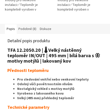
vhodný pro venkovní
vhodný pro venkovní
instalaci✅Teploměr je
instalaci✅Teploměr je
kompletně vyroben v
kompletně vyroben v
Německu✅ Díky 2bodovému
Německu✅ Díky 2bodovému
nastavení skleněné kapiláry je
nastavení skleněné kapiláry je
velmi přesný✅ Velikost (500
velmi přesný✅ Velikost (500
mm)...
mm)...
Popis
Podobné (8)
Diskuze
Detailní popis produktu
TFA 12.2050.20 | 🌡️ Velký nástěnný
teploměr IN/OUT
| 495 mm | bílá barva s 🦋
motivy motýlů | lakovaný kov
Přednosti teploměru
Pro sledování vnitřní nebo venkovní teploty
Odolný vůči povětrnostním vlivům
Nostalgický vzhled s motivy motýlů
Vyrobeno z lakovaného kovu
Velký (495 mm) přehledný teploměr
Technické parametry