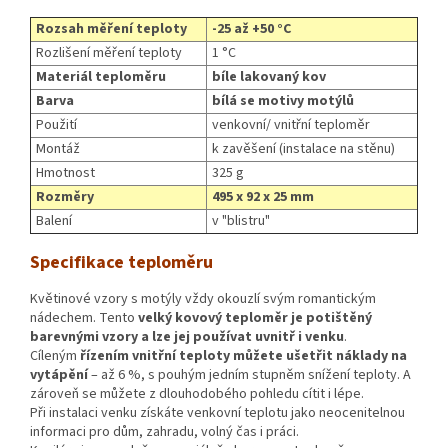
Rozsah měření teploty
-25 až +50 °C
Rozlišení měření teploty
1 °C
Materiál teploměru
bíle lakovaný kov
Barva
bílá se motivy motýlů
Použití
venkovní/ vnitřní teploměr
Montáž
k zavěšení (instalace na stěnu)
Hmotnost
325 g
Rozměry
495 x 92 x 25 mm
Balení
v "blistru"
Specifikace teploměru
Květinové vzory s motýly vždy okouzlí svým romantickým
nádechem. Tento
velký kovový teploměr je potištěný
barevnými vzory a lze jej používat uvnitř i venku
.
Cíleným
řízením vnitřní teploty můžete ušetřit náklady na
vytápění
– až 6 %, s pouhým jedním stupněm snížení teploty. A
zároveň se můžete z dlouhodobého pohledu cítit i lépe.
Při instalaci venku získáte venkovní teplotu jako neocenitelnou
informaci pro dům, zahradu, volný čas i práci.