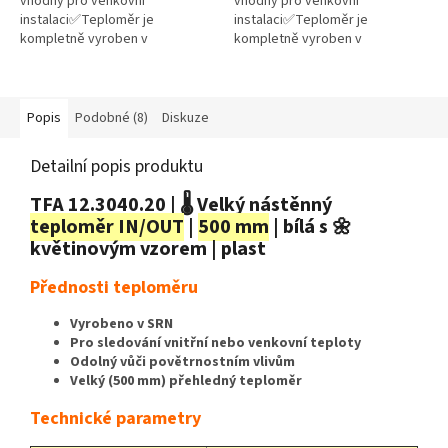
vhodný pro venkovní
vhodný pro venkovní
instalaci✅Teploměr je
instalaci✅Teploměr je
kompletně vyroben v
kompletně vyroben v
Německu✅ Díky 2bodovému
Německu✅ Díky 2bodovému
nastavení skleněné kapiláry je
nastavení skleněné kapiláry je
velmi přesný✅ Velikost (500
velmi přesný✅ Velikost (495
mm)...
mm)...
Popis
Podobné (8)
Diskuze
Detailní popis produktu
TFA 12.3040.20 | 🌡️ Velký nástěnný
teploměr IN/OUT
|
500 mm
| bílá s 🌼
květinovým vzorem | plast
Přednosti teploměru
Vyrobeno v SRN
Pro sledování vnitřní nebo venkovní teploty
Odolný vůči povětrnostním vlivům
Velký (500 mm) přehledný teploměr
Technické parametry