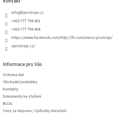
a
Kontakt
t
í
info
@
Epristroje.cz
+420 777 794 401
+420 777 794 404
https://www.facebook.com/http://fb.com/merici.pristroje/
epristroje.cz/
Informace pro Vás
Ochrana dat
Obchodní podmínky
Kontakty
Dokumenty ke stažení
BLOG
Ceny za dopravu / Způsoby doručení