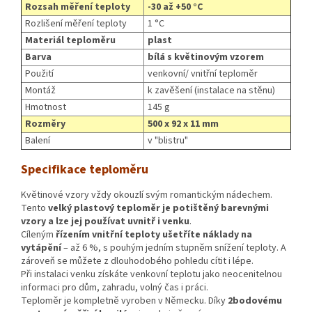
Rozsah měření teploty
-30 až +50 °C
Rozlišení měření teploty
1 °C
Materiál teploměru
plast
Barva
bílá s květinovým vzorem
Použití
venkovní/ vnitřní teploměr
Montáž
k zavěšení (instalace na stěnu)
Hmotnost
145 g
Rozměry
500 x 92 x 11 mm
Balení
v "blistru"
Specifikace teploměru
Květinové vzory vždy okouzlí svým romantickým nádechem.
Tento
velký plastový teploměr je potištěný barevnými
vzory a lze jej používat uvnitř i venku
.
Cíleným
řízením vnitřní teploty ušetříte náklady na
vytápění
– až 6 %, s pouhým jedním stupněm snížení teploty. A
zároveň se můžete z dlouhodobého pohledu cítit i lépe.
Při instalaci venku získáte venkovní teplotu jako neocenitelnou
informaci pro dům, zahradu, volný čas i práci.
Teploměr je kompletně vyroben v Německu. Díky
2bodovému