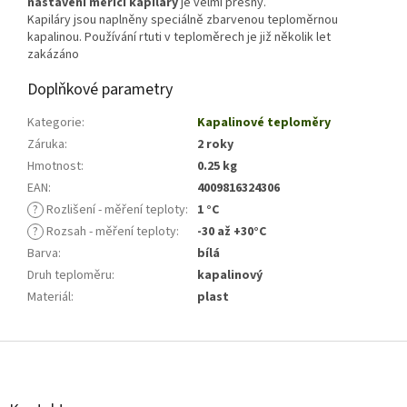
nastavení měřicí kapiláry
je velmi přesný.
Kapiláry jsou naplněny speciálně zbarvenou teploměrnou
kapalinou. Používání rtuti v teploměrech je již několik let
zakázáno
Doplňkové parametry
Kategorie
:
Kapalinové teploměry
Záruka
:
2 roky
Hmotnost
:
0.25 kg
EAN
:
4009816324306
?
Rozlišení - měření teploty
:
1 °C
?
Rozsah - měření teploty
:
-30 až +30°C
Barva
:
bílá
Druh teploměru
:
kapalinový
Materiál
:
plast
Z
á
p