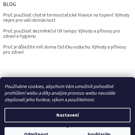
BLOG
Proč používat chytré termostatické hlavice na topení: Výhody
nejen pro vaši domácnost
Proč používat dezinfekční UV lampy: Výhody a přínosy pro
zdraví a hygienu
Proč je důležité mít doma čističku vzduchu: Výhody a přínosy
pro zdraví
Kalibrace.info
meteostanice.cz
Používáme cookies, abychom Vám umožnili pohodlné
prohlížení webu a díky analýze provozu webu neustále
zlepšovali jeho funkce, výkon a použitelnost.
Vytvořil Shoptet
Nastavení
Copyright 2026
Epřístroje.cz
. Všechna práva vyhrazena.
Upravit
Odmítnout
Souhlasím
nastavení cookies