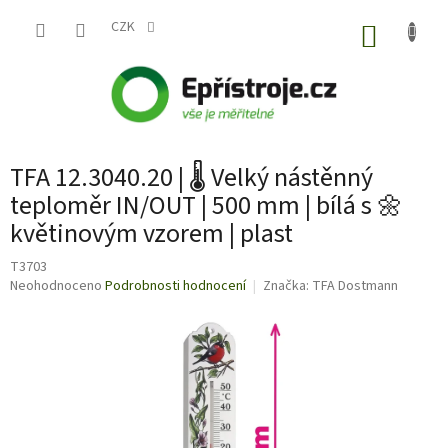
Přejít
na
CZK
NÁKUP
obsah
KOŠÍK
TFA 12.3040.20 | 🌡️ Velký nástěnný
teploměr IN/OUT | 500 mm | bílá s 🌼
květinovým vzorem | plast
T3703
Průměrné
Neohodnoceno
Podrobnosti hodnocení
Značka:
TFA Dostmann
hodnocení
produktu
je
0,0
z
5
hvězdiček.