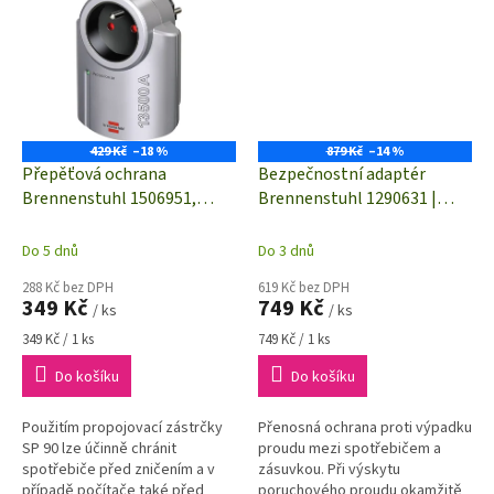
429 Kč
–18 %
879 Kč
–14 %
Přepěťová ochrana
Bezpečnostní adaptér
Brennenstuhl 1506951,
Brennenstuhl 1290631 |
Primera-Line, CZ
BDI-A 30 | proudový chránič |
IP54 | CZ
Do 5 dnů
Do 3 dnů
288 Kč bez DPH
619 Kč bez DPH
349 Kč
749 Kč
/ ks
/ ks
Měrná
Měrná
349 Kč / 1 ks
749 Kč / 1 ks
cena:
cena:
Do košíku
Do košíku
Použitím propojovací zástrčky
Přenosná ochrana proti výpadku
SP 90 lze účinně chránit
proudu mezi spotřebičem a
spotřebiče před zničením a v
zásuvkou. Při výskytu
případě počítače také před
poruchového proudu okamžitě