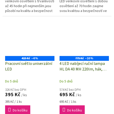
venkovní osvětlení s trvanlivostí
LED venkovní osvětlení s dobou
až 45 hodin při nejmenším jasu
osvětlení až 70 hodin zaujme
působí na kvalitu a bezpečnost
svou kvalitou a bezpečností ve
ve všech oblastech.
všech oblastech.
415 Kč
–4 %
775 Kč
–10 %
Pracovní světlo univerzální
4 LED nabíjecí ruční lampa
LED
HL DA 40 MH 220lm, hák,
magnet, klip, skládací |
1176440
Do 5 dnů
Do 5 dnů
326 Kč bez DPH
574 Kč bez DPH
395 Kč
695 Kč
/ ks
/ ks
Měrná
Měrná
395 Kč / 1 ks
695 Kč / 1 ks
cena:
cena:
Do košíku
Do košíku