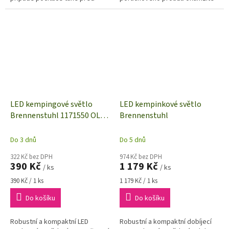
ztrátou dat. Přístroj zadrží
odpojí zařízení od sítě. 2pólové
napěťové a proudové špičky až
odpojení.
do 13,5...
LED kempingové světlo
LED kempinkové světlo
Brennenstuhl 1171550 OLI
Brennenstuhl
0200
Do 3 dnů
Do 5 dnů
322 Kč bez DPH
974 Kč bez DPH
390 Kč
1 179 Kč
/ ks
/ ks
Měrná
Měrná
390 Kč / 1 ks
1 179 Kč / 1 ks
cena:
cena:
Do košíku
Do košíku
Robustní a kompaktní LED
Robustní a kompaktní dobíjecí