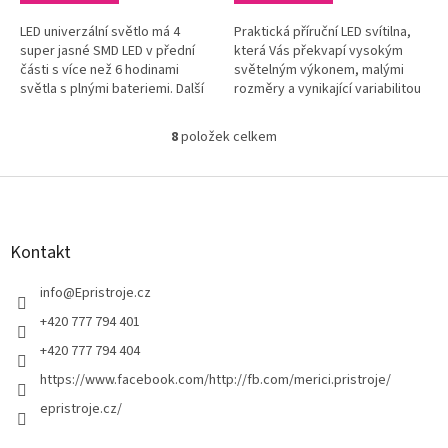
LED univerzální světlo má 4
Praktická příruční LED svítilna,
super jasné SMD LED v přední
která Vás překvapí vysokým
části s více než 6 hodinami
světelným výkonem, malými
světla s plnými bateriemi. Další
rozměry a vynikající variabilitou
spínací stupeň pro 3 LED v
upevnění/uchycení při práci.
hlavici svítidla.Díky ohebnému...
8
položek celkem
O
v
l
Z
á
á
d
p
a
a
Kontakt
c
t
í
í
info
@
Epristroje.cz
p
r
+420 777 794 401
v
+420 777 794 404
k
y
https://www.facebook.com/http://fb.com/merici.pristroje/
v
epristroje.cz/
ý
p