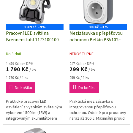
i
r
s
o
p
d
r
u
o
k
1 969 Kč
–9 %
309 Kč
–3 %
d
t
Pracovní LED svítilna
Mezizásuvka s přepěťovou
u
ů
Brennenstuhl 1173100100
ochranou Belkin BSV102ca,
k
RUFUS 1500 MA mobil | 15 W
12 kA, bílá, šedá
t
| Li-Ion akumulátor 3.7V/5Ah
Do 3 dnů
NEDOSTUPNÉ
ů
1 479 Kč bez DPH
247 Kč bez DPH
1 790 Kč
299 Kč
/ ks
/ ks
Měrná
Měrná
1 790 Kč / 1 ks
299 Kč / 1 ks
cena:
cena:
Do košíku
Do košíku
Praktické pracovní LED
Praktická mezizásuvka s
osvětlení s vysokým světelným
integrovanou přepěťovou
výkonem 1500 lm (15W) a
ochranou. Odolné pro proudový
integrovaným akumulátorem
náraz až 306 J. Maximální proud
3.7V/5Ah, funkce power banky,
až 16 A.
kompaktní rozměry