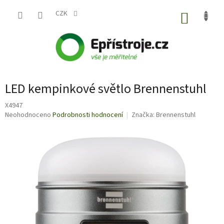
Přejít
na
CZK
NÁKUP
obsah
KOŠÍK
LED kempinkové světlo Brennenstuhl
X4947
Průměrné
Neohodnoceno
Podrobnosti hodnocení
Značka:
Brennenstuhl
hodnocení
produktu
je
0,0
z
5
hvězdiček.