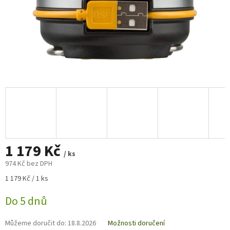
1 179 Kč
/ ks
974 Kč bez DPH
Měrná
1 179 Kč / 1 ks
cena:
Do 5 dnů
Můžeme doručit do:
18.8.2026
Možnosti doručení