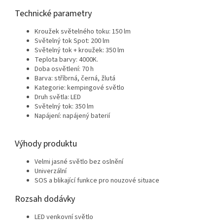
Technické parametry
Kroužek světelného toku: 150 lm
Světelný tok Spot: 200 lm
Světelný tok + kroužek: 350 lm
Teplota barvy: 4000K.
Doba osvětlení: 70 h
Barva: stříbrná, černá, žlutá
Kategorie: kempingové světlo
Druh světla: LED
Světelný tok: 350 lm
Napájení: napájený baterií
Výhody produktu
Velmi jasné světlo bez oslnění
Univerzální
SOS a blikající funkce pro nouzové situace
Rozsah dodávky
LED venkovní světlo