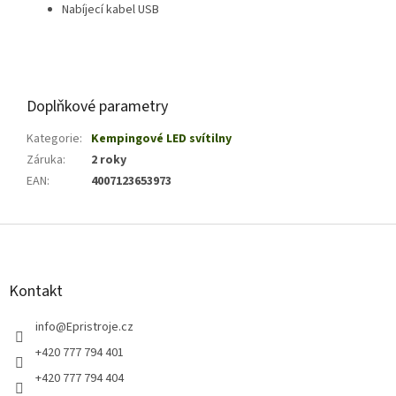
Nabíjecí kabel USB
Doplňkové parametry
Kategorie
:
Kempingové LED svítilny
Záruka
:
2 roky
EAN
:
4007123653973
Z
á
p
a
Kontakt
t
í
info
@
Epristroje.cz
+420 777 794 401
+420 777 794 404