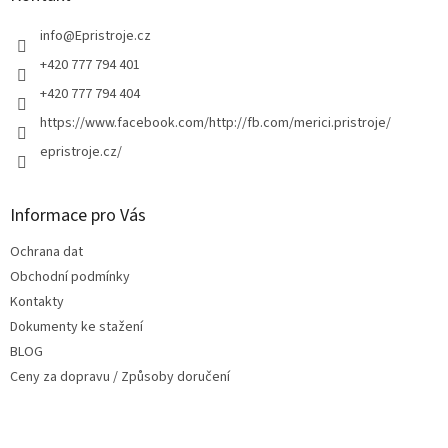
t
í
info
@
Epristroje.cz
+420 777 794 401
+420 777 794 404
https://www.facebook.com/http://fb.com/merici.pristroje/
epristroje.cz/
Informace pro Vás
Ochrana dat
Obchodní podmínky
Kontakty
Dokumenty ke stažení
BLOG
Ceny za dopravu / Způsoby doručení