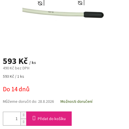
593 Kč
/ ks
490 Kč bez DPH
Měrná
593 Kč / 1 ks
cena:
Do 14 dnů
Můžeme doručit do:
28.8.2026
Možnosti doručení
Přidat do košíku