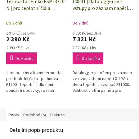
Termostat Emko ESM-3710-
U0541 | Datalogger se 2
N | pro teplotní čidla
vstupy pro záznam napětí
"Pt1000" | 10-30 V DC | relé
0-10V + 2 vstupy pro externí
16(8)A@250 VAC
teplotní čidla
Do 3 dnů
Do 7 dnů
1 975 Kč bez DPH
6 050 Kč bez DPH
2 390 Kč
7 321 Kč
Měrná
Měrná
2 390 Kč / 1 ks
7 321 Kč / 1 ks
cena:
cena:
Do košíku
Do košíku
Jednoduchý a levný termostat
Datalogger je určen pro záznam
pro teplotní čidla - platinová
ze dvou vstupů napětí 0-10V a
Pt100 - teplotní čidlo není
dvou teplotních vstupů Pt1000.
součástí dodávky, rozsah
Velikost vnitřní paměti pro
měření teploty
záznam naměřených dat je až
500 000 hodnot.
Popis
Podobné (6)
Diskuze
Detailní popis produktu