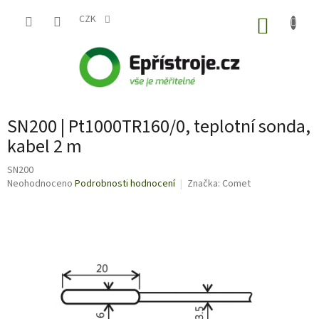
Přejít
na
CZK
NÁKUP
obsah
KOŠÍK
SN200 | Pt1000TR160/0, teplotní sonda,
kabel 2 m
SN200
Průměrné
Neohodnoceno
Podrobnosti hodnocení
Značka:
Comet
hodnocení
produktu
je
0,0
z
5
hvězdiček.