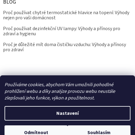
BLOG
Proč používat chytré termostatické hlavice na topení: Výhody
nejen pro vaši domácnost
Proč používat dezinfekční UV lampy: Výhody a přínosy pro
zdraví a hygienu
Proč je důležité mít doma čističku vzduchu: Výhody a přínosy
pro zdraví
Kalibrace.info
meteostanice.cz
Používáme cookies, abychom Vám umožnili pohodlné
prohlížení webu a díky analýze provozu webu neustále
zlepšovali jeho funkce, výkon a použitelnost.
Vytvořil Shoptet
Nastavení
Copyright 2026
Epřístroje.cz
. Všechna práva vyhrazena.
Upravit
nastavení cookies
Odmítnout
Souhlasím