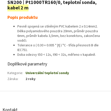
SN200 | Pt1000TR160/0, teplotní sonda,
kabel 2 m
Popis produktu
Pevně spojená se stíněným PVC kabelem 2 x 0.14mm2.
Délka polyamidového pouzdra 20mm, průměr pouzdra
6mm, průměr kabelu 3,5mm, bez konektoru, zakončena
vodiči.
Tolerance ± ( 0.30 + 0.005 * |t| ) °C - třída přesnosti B dle
IEC751.
Doba odezvy t50 < 12s, t90 < 32s, měřeno v kapalině.
Doplňkové parametry
Kategorie
:
Univerzální teplotní sondy
Záruka
:
2 roky
Z
á
p
a
Kontakt