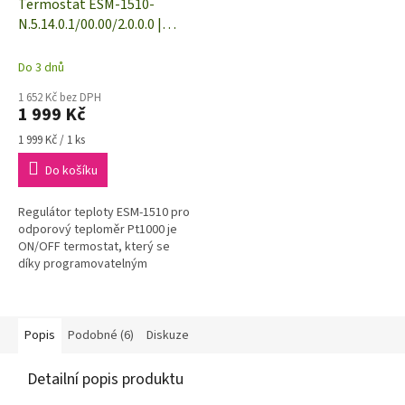
Termostat ESM-1510-
N.5.14.0.1/00.00/2.0.0.0 |
Pt1000 | -50 do 400 °C | relé
5 A | 230 VAC
Do 3 dnů
1 652 Kč bez DPH
1 999 Kč
Měrná
1 999 Kč / 1 ks
cena:
Do košíku
Regulátor teploty ESM-1510 pro
odporový teploměr Pt1000 je
ON/OFF termostat, který se
díky programovatelným
min./max hodnotám a
výstupnímu relé používá k
vytápění a chlazení.
Popis
Podobné (6)
Diskuze
Detailní popis produktu