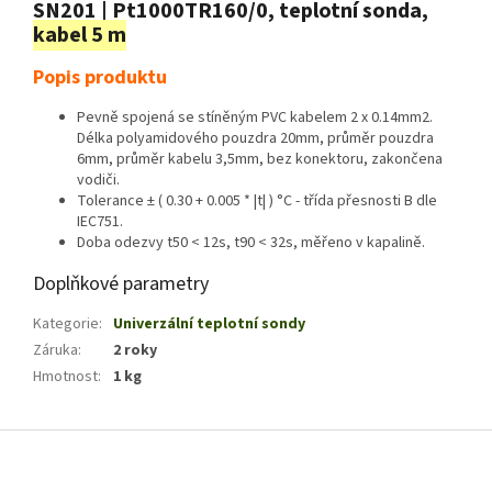
SN201 | Pt1000TR160/0, teplotní sonda,
kabel 5 m
Popis produktu
Pevně spojená se stíněným PVC kabelem 2 x 0.14mm2.
Délka polyamidového pouzdra 20mm, průměr pouzdra
6mm, průměr kabelu 3,5mm, bez konektoru, zakončena
vodiči.
Tolerance ± ( 0.30 + 0.005 * |t| ) °C - třída přesnosti B dle
IEC751.
Doba odezvy t50 < 12s, t90 < 32s, měřeno v kapalině.
Doplňkové parametry
Kategorie
:
Univerzální teplotní sondy
Záruka
:
2 roky
Hmotnost
:
1 kg
Z
á
p