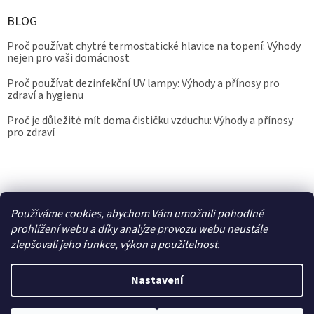
BLOG
Proč používat chytré termostatické hlavice na topení: Výhody
nejen pro vaši domácnost
Proč používat dezinfekční UV lampy: Výhody a přínosy pro
zdraví a hygienu
Proč je důležité mít doma čističku vzduchu: Výhody a přínosy
pro zdraví
Kalibrace.info
meteostanice.cz
Používáme cookies, abychom Vám umožnili pohodlné
prohlížení webu a díky analýze provozu webu neustále
zlepšovali jeho funkce, výkon a použitelnost.
Vytvořil Shoptet
Nastavení
Copyright 2026
Epřístroje.cz
. Všechna práva vyhrazena.
Upravit