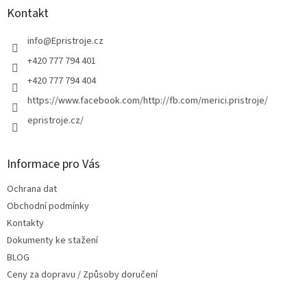
a
Kontakt
t
í
info
@
Epristroje.cz
+420 777 794 401
+420 777 794 404
https://www.facebook.com/http://fb.com/merici.pristroje/
epristroje.cz/
Informace pro Vás
Ochrana dat
Obchodní podmínky
Kontakty
Dokumenty ke stažení
BLOG
Ceny za dopravu / Způsoby doručení