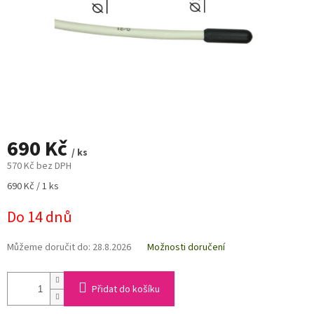
690 Kč
/ ks
570 Kč bez DPH
Měrná
690 Kč / 1 ks
cena:
Do 14 dnů
Můžeme doručit do:
28.8.2026
Možnosti doručení
Přidat do košíku