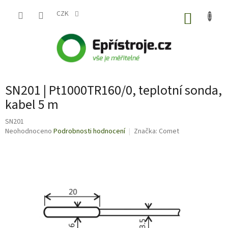
Přejít
na
CZK
NÁKUP
obsah
KOŠÍK
SN201 | Pt1000TR160/0, teplotní sonda,
kabel 5 m
SN201
Průměrné
Neohodnoceno
Podrobnosti hodnocení
Značka:
Comet
hodnocení
produktu
je
0,0
z
5
hvězdiček.