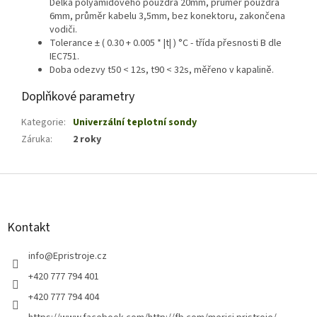
Délka polyamidového pouzdra 20mm, průměr pouzdra
6mm, průměr kabelu 3,5mm, bez konektoru, zakončena
vodiči.
Tolerance ± ( 0.30 + 0.005 * |t| ) °C - třída přesnosti B dle
IEC751.
Doba odezvy t50 < 12s, t90 < 32s, měřeno v kapalině.
Doplňkové parametry
Kategorie
:
Univerzální teplotní sondy
Záruka
:
2 roky
Z
á
p
a
Kontakt
t
í
info
@
Epristroje.cz
+420 777 794 401
+420 777 794 404