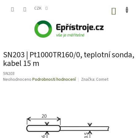
Přejít
na
CZK
NÁKUP
obsah
KOŠÍK
SN203 | Pt1000TR160/0, teplotní sonda,
kabel 15 m
SN203
Průměrné
Neohodnoceno
Podrobnosti hodnocení
Značka:
Comet
hodnocení
produktu
je
0,0
z
5
hvězdiček.