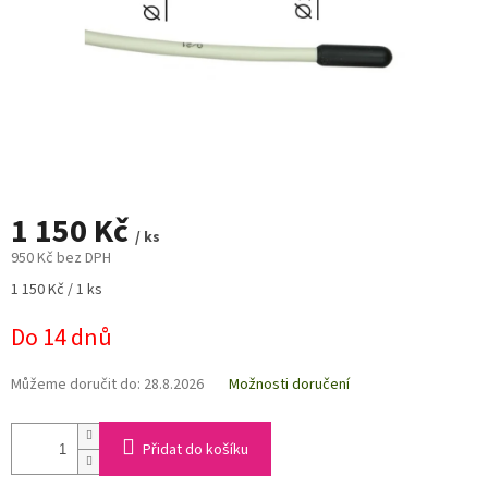
1 150 Kč
/ ks
950 Kč bez DPH
Měrná
1 150 Kč / 1 ks
cena:
Do 14 dnů
Můžeme doručit do:
28.8.2026
Možnosti doručení
Přidat do košíku