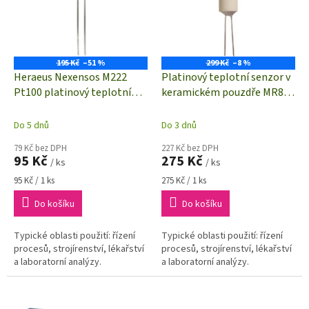
i
r
s
o
p
d
r
u
o
k
195 Kč
–51 %
299 Kč
–8 %
d
t
Heraeus Nexensos M222
Platinový teplotní senzor v
u
ů
Pt100 platinový teplotní
keramickém pouzdře MR828
k
senzor -70 do +500 °C | 3850
| -70 až +500°C | Pt 1000
t
ppm/K
Do 5 dnů
Do 3 dnů
ů
79 Kč bez DPH
227 Kč bez DPH
95 Kč
275 Kč
/ ks
/ ks
Měrná
Měrná
95 Kč / 1 ks
275 Kč / 1 ks
cena:
cena:
Do košíku
Do košíku
Typické oblasti použití: řízení
Typické oblasti použití: řízení
procesů, strojírenství, lékařství
procesů, strojírenství, lékařství
a laboratorní analýzy.
a laboratorní analýzy.