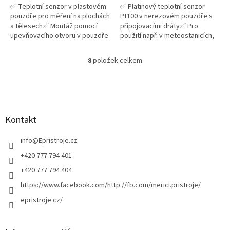
✅ Teplotní senzor v plastovém
✅ Platinový teplotní senzor
pouzdře pro měření na plochách
Pt100 v nerezovém pouzdře s
a tělesech✅ Montáž pomocí
připojovacími dráty✅ Pro
upevňovacího otvoru v pouzdře
použití např. v meteostanicích,
senzoru
topné a klimatizační technice,
automobilech a průmyslu✅...
8
položek celkem
O
v
l
Z
á
á
d
p
a
a
Kontakt
c
t
í
í
info
@
Epristroje.cz
p
r
+420 777 794 401
v
+420 777 794 404
k
y
https://www.facebook.com/http://fb.com/merici.pristroje/
v
epristroje.cz/
ý
p
i