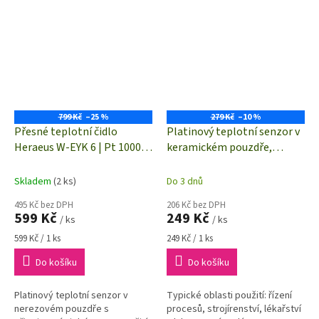
průmyslu a medicíně.
799 Kč
–25 %
279 Kč
–10 %
Přesné teplotní čidlo
Platinový teplotní senzor v
Heraeus W-EYK 6 | Pt 1000 |
keramickém pouzdře,
-40 až +500 °C
Heraeus MR828, -70 -
+500°C, Pt 100
Skladem
(2 ks)
Do 3 dnů
495 Kč bez DPH
206 Kč bez DPH
599 Kč
249 Kč
/ ks
/ ks
Měrná
Měrná
599 Kč / 1 ks
249 Kč / 1 ks
cena:
cena:
Do košíku
Do košíku
Platinový teplotní senzor v
Typické oblasti použití: řízení
nerezovém pouzdře s
procesů, strojírenství, lékařství