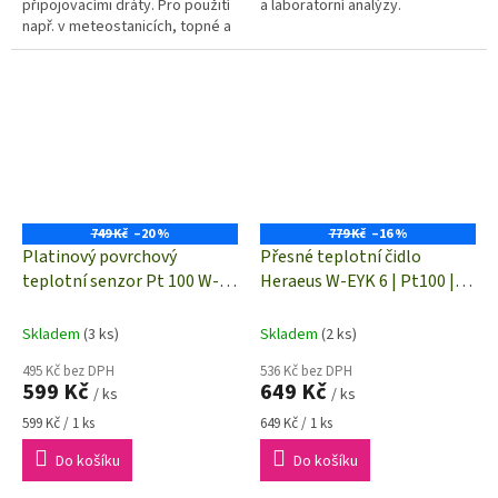
připojovacími dráty. Pro použití
a laboratorní analýzy.
např. v meteostanicích, topné a
klimatizační technice,
automobilech a průmyslu. Signál
podle DIN...
749 Kč
–20 %
779 Kč
–16 %
Platinový povrchový
Přesné teplotní čidlo
teplotní senzor Pt 100 W-
Heraeus W-EYK 6 | Pt100 |
SZK(0) | -20 až +100 °C
-40 až +500 °C
Skladem
(3 ks)
Skladem
(2 ks)
495 Kč bez DPH
536 Kč bez DPH
599 Kč
649 Kč
/ ks
/ ks
Měrná
Měrná
599 Kč / 1 ks
649 Kč / 1 ks
cena:
cena:
Do košíku
Do košíku