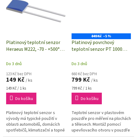
849 Kč
–5 %
Platinový teplotní senzor
Platinový povrchový
Heraeus M222, -70 - +500°C,
teplotní senzor PT 1000
Pt 1000, bez pouzdra
SZK(0) | -20 až +100 °C
Do 3 dnů
Do 3 dnů
123 Kč bez DPH
660 Kč bez DPH
149 Kč
799 Kč
/ ks
/ ks
Měrná
Měrná
149 Kč / 1 ks
799 Kč / 1 ks
cena:
cena:
Do košíku
Do košíku
Platinový teplotní senzor s
Teplotní senzor v plastovém
vývody má typické použití v
pouzdře pro měření na plochách
oblasti automobilů, domácích
a tělesech. Montáž pomocí
spotřebičů, klimatizační a topné
upevňovacího otvoru v pouzdře
techniky, ve zpracovatelském
senzoru.