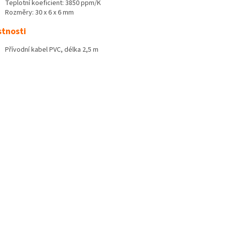
Teplotní koeficient: 3850 ppm/K
Rozměry: 30 x 6 x 6 mm
stnosti
Přívodní kabel PVC, délka 2,5 m