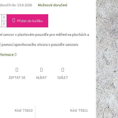
oručit do:
10.8.2026
Možnosti doručení
Přidat do košíku
ní senzor v plastovém pouzdře pro měření na plochách a
 pomocí upevňovacího otvoru v pouzdře senzoru
informace
ZEPTAT SE
HLÍDAT
SDÍLET
Kód:
T5810
Kód:
T5811