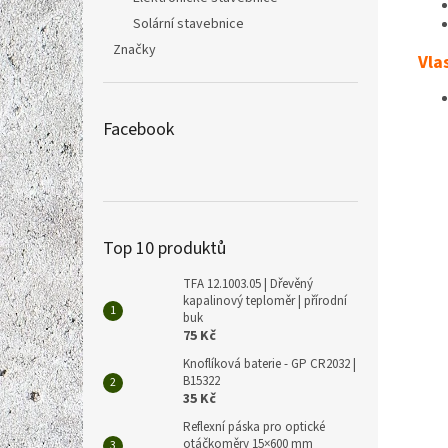
Solární stavebnice
Značky
Vla
Facebook
Top 10 produktů
TFA 12.1003.05 | Dřevěný
kapalinový teploměr | přírodní
buk
75 Kč
Knoflíková baterie - GP CR2032 |
B15322
35 Kč
Reflexní páska pro optické
otáčkoměry 15×600 mm