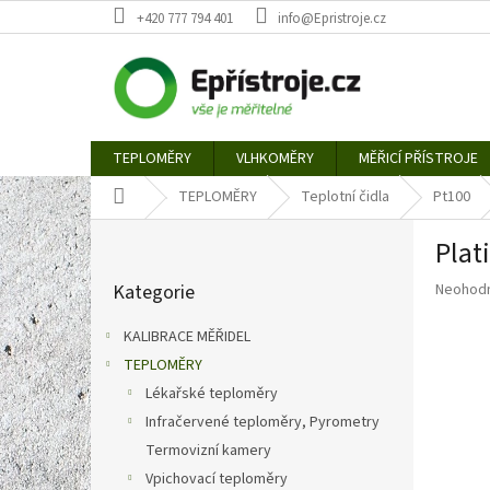
Přejít
+420 777 794 401
info@Epristroje.cz
na
obsah
TEPLOMĚRY
VLHKOMĚRY
MĚŘICÍ PŘÍSTROJE
Domů
TEPLOMĚRY
Teplotní čidla
Pt100
P
Plat
o
Přeskočit
s
Průměr
Kategorie
Neohod
kategorie
t
hodnoce
r
produkt
KALIBRACE MĚŘIDEL
a
je
TEPLOMĚRY
n
0,0
z
Lékařské teploměry
n
5
í
Infračervené teploměry, Pyrometry
hvězdič
p
Termovizní kamery
a
Vpichovací teploměry