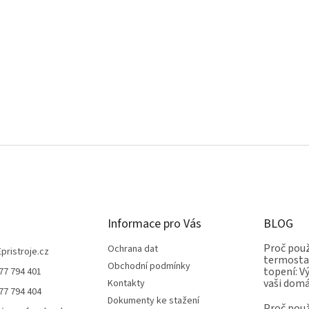
Informace pro Vás
BLOG
Proč použ
Ochrana dat
Epristroje.cz
termostat
Obchodní podmínky
topení: V
77 794 401
vaši dom
Kontakty
77 794 404
Dokumenty ke stažení
Proč použ