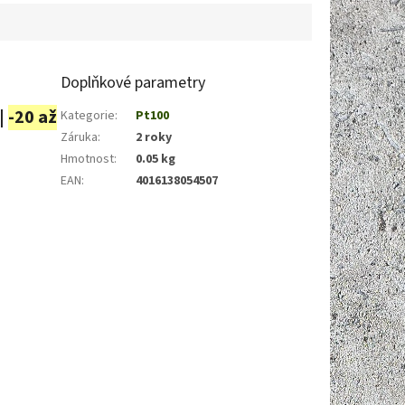
Doplňkové parametry
|
-20 až
Kategorie
:
Pt100
Záruka
:
2 roky
Hmotnost
:
0.05 kg
EAN
:
4016138054507