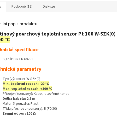
vytápění a chlazení.
s
Podobné (12)
Diskuze
ailní popis produktu
tinový povrchový teplotní senzor Pt 100 W-SZK(0) 
0 °C
hnické specifikace
Signál: DIN EN 60751
hnické parametry
Typ (výrobce): W-SZK(0)
Min. teplotní rozsah: -20 °C
Max. teplotní rozsah: +100 °C
Připojení (senzory): Kabel, otevřené konce
Délka kabelu: 2.5 m
Materiál pouzdra: Plast
Třída přesnosti (senzory): B (F0.30)
Zemní odpor: 100 Ω