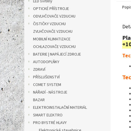
LED svítilny
Popi
OPTICKÉ PŘÍSTROJE
ODVLHČOVAČE VZDUCHU
ČISTIČKY VZDUCHU
Det
ZVLHČOVAČE VZDUCHU
Pla
MOBILNÍ KLIMATIZACE
+10
OCHLAZOVAČE VZDUCHU
BATERIE | NAPÁJECÍ ZDROJE
Tec
AUTODOPLŇKY
ZDRAVÍ
Tec
PŘÍSLUŠENSTVÍ
COMET SYSTEM
NÁŘADÍ - NÁSTROJE
BAZAR
ELEKTROINSTALAČNÍ MATERIÁL
SMART ELEKTRO
PRO BYSTRÉ HLAVY
Elektronické stavebnice