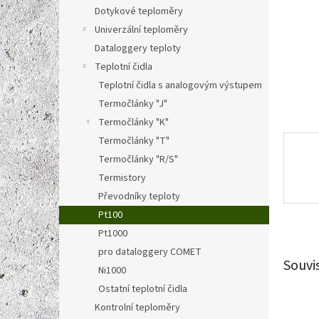
n
Dotykové teploměry
e
Univerzální teploměry
l
Dataloggery teploty
Teplotní čidla
Teplotní čidla s analogovým výstupem
Termočlánky "J"
Termočlánky "K"
Termočlánky "T"
Termočlánky "R/S"
Termistory
Převodníky teploty
Pt100
Pt1000
pro dataloggery COMET
Souvi
Ni1000
Ostatní teplotní čidla
Kontrolní teploměry