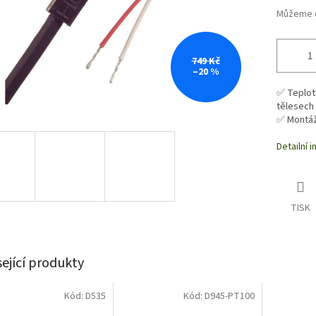
Můžeme d
749 Kč
–20 %
✅ Teplot
tělesech
✅ Montáž
Detailní 
TISK
sející produkty
Kód:
D535
Kód:
D945-PT100