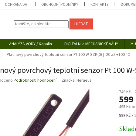
OCHRANA DAT
OBCHODNÍ PODMÍNKY
KONTAKTY
DOKUMEN
HLEDAT
ANALÝZA VODY / Kapalin
DIGITÁLNÍ a MECHANICKÉ VÁHY
MU
Platinový povrchový teplotní senzor Pt 100 W-SZK(0) | -20 až +100 °C
inový povrchový teplotní senzor Pt 100 W-S
né
noceno
Podrobnosti hodnocení
Značka:
Heraeus
ní
u
749 Kč
–
599
495 Kč b
Měrná
599 Kč / 
ek.
cena:
Skla