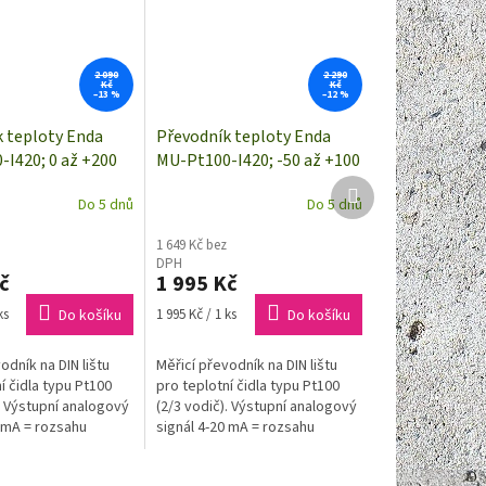
2 090
2 290
Kč
Kč
–13 %
–12 %
 teploty Enda
Převodník teploty Enda
I420; 0 až +200
MU-Pt100-I420; -50 až +100
20 mA
°C; 4 až 20 mA
Další
Do 5 dnů
Do 5 dnů
produkt
1 649 Kč bez
DPH
č
1 995 Kč
Měrná
ks
Do košíku
1 995 Kč / 1 ks
Do košíku
cena:
odník na DIN lištu
Měřicí převodník na DIN lištu
í čidla typu Pt100
pro teplotní čidla typu Pt100
. Výstupní analogový
(2/3 vodič). Výstupní analogový
0 mA = rozsahu
signál 4-20 mA = rozsahu
eploty od 0 do
naměřené teploty od -50 do
+100°C