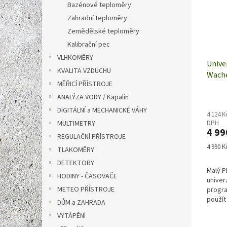
Bazénové teploměry
Zahradní teploměry
Zemědělské teploměry
Kalibrační pec
VLHKOMĚRY
Unive
KVALITA VZDUCHU
Wache
MĚŘICÍ PŘÍSTROJE
230V 
ANALÝZA VODY / Kapalin
DIGITÁLNÍ a MECHANICKÉ VÁHY
4 124 K
MULTIMETRY
DPH
4 99
REGULAČNÍ PŘÍSTROJE
Měrná
4 990 Kč
TLAKOMĚRY
cena:
DETEKTORY
Malý P
HODINY - ČASOVAČE
univer
METEO PŘÍSTROJE
progr
použít
DŮM a ZAHRADA
libovo
VYTÁPĚNÍ
proce