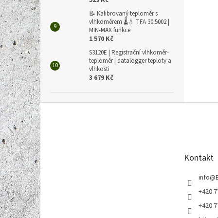
529 Kč
📝 Kalibrovaný teploměr s
vlhkoměrem 🌡️💧 TFA 30.5002 |
MIN-MAX funkce
1 570 Kč
S3120E | Registrační vlhkoměr-
teploměr | datalogger teploty a
vlhkosti
3 679 Kč
Z
á
p
a
t
Kontakt
í
info
@
+420 7
+420 7