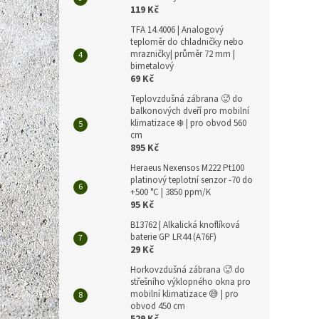
119 Kč
TFA 14.4006 | Analogový
teploměr do chladničky nebo
mrazničky| průměr 72 mm |
bimetalový
69 Kč
Teplovzdušná zábrana 🥵 do
balkonových dveří pro mobilní
klimatizace ❄️ | pro obvod 560
cm
895 Kč
Heraeus Nexensos M222 Pt100
platinový teplotní senzor -70 do
+500 °C | 3850 ppm/K
95 Kč
B13762 | Alkalická knoflíková
baterie GP LR44 (A76F)
29 Kč
Horkovzdušná zábrana 🥵 do
střešního výklopného okna pro
mobilní klimatizace 😅 | pro
obvod 450 cm