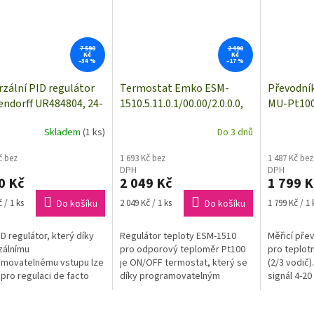
7 590
2 490
Kč
Kč
–34 %
–17 %
rzální PID regulátor
Termostat Emko ESM-
Převodník
ndorff UR484804, 24-
1510.5.11.0.1/00.00/2.0.0.0,
MU-Pt100-
AC/DC
typ senzoru Pt100, -50 až
°C; 4 až 
Skladem
(1 ks)
Do 3 dnů
+400 °C, relé 5 A
č bez
1 693 Kč bez
1 487 Kč bez
DPH
DPH
0 Kč
2 049 Kč
1 799 K
Měrná
Měrná
 / 1 ks
Do košíku
2 049 Kč / 1 ks
Do košíku
1 799 Kč / 1 
cena:
cena:
ID regulátor, který díky
Regulátor teploty ESM-1510
Měřicí přev
zálnímu
pro odporový teploměr Pt100
pro teplotn
amovatelnému vstupu lze
je ON/OFF termostat, který se
(2/3 vodič)
 pro regulaci de facto
díky programovatelným
signál 4-2
lného technologického
min./max hodnotám a
naměřené t
su
výstupnímu relé používá k
+200°C