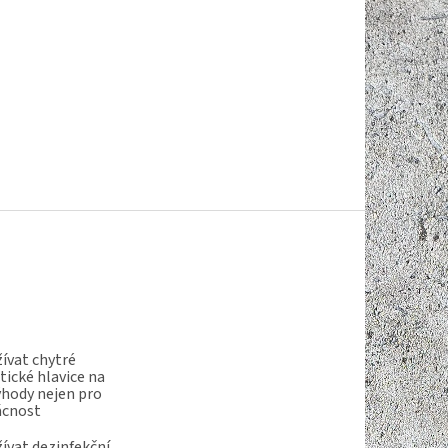
ívat chytré
ické hlavice na
ýhody nejen pro
ácnost
ívat dezinfekční