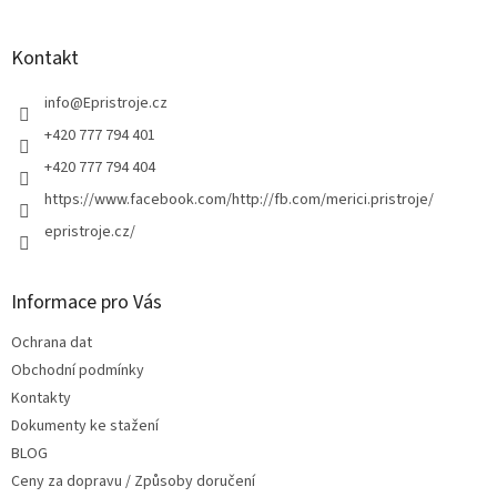
á
p
a
Kontakt
t
í
info
@
Epristroje.cz
+420 777 794 401
+420 777 794 404
https://www.facebook.com/http://fb.com/merici.pristroje/
epristroje.cz/
Informace pro Vás
Ochrana dat
Obchodní podmínky
Kontakty
Dokumenty ke stažení
BLOG
Ceny za dopravu / Způsoby doručení