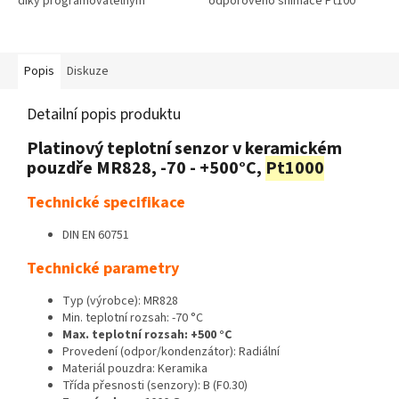
díky programovatelným
odporového snímače Pt100
min./max hodnotám a
nebo Pt1000. Dále je tento
výstupnímu relé používá k
ukazatel teploty vybaven...
vytápění a chlazení.
Popis
Diskuze
Detailní popis produktu
Platinový teplotní senzor v keramickém
pouzdře MR828, -70 - +500°C,
Pt1000
Technické specifikace
DIN EN 60751
Technické parametry
Typ (výrobce): MR828
Min. teplotní rozsah: -70 °C
Max. teplotní rozsah: +500 °C
Provedení (odpor/kondenzátor): Radiální
Materiál pouzdra: Keramika
Třída přesnosti (senzory): B (F0.30)