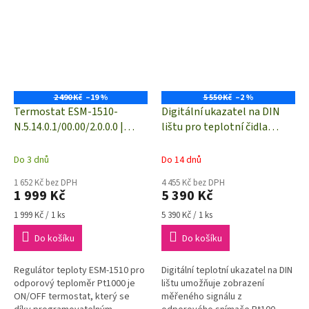
2 490 Kč
–19 %
5 550 Kč
–2 %
Termostat ESM-1510-
Digitální ukazatel na DIN
N.5.14.0.1/00.00/2.0.0.0 |
lištu pro teplotní čidla
Pt1000 | -50 do 400 °C | relé
Pt100 a Pt1000 | 4x výstupní
5 A | 230 VAC
relé | analogový výstup
Do 3 dnů
Do 14 dnů
1 652 Kč bez DPH
4 455 Kč bez DPH
1 999 Kč
5 390 Kč
Měrná
Měrná
1 999 Kč / 1 ks
5 390 Kč / 1 ks
cena:
cena:
Do košíku
Do košíku
Regulátor teploty ESM-1510 pro
Digitální teplotní ukazatel na DIN
odporový teploměr Pt1000 je
lištu umožňuje zobrazení
ON/OFF termostat, který se
měřeného signálu z