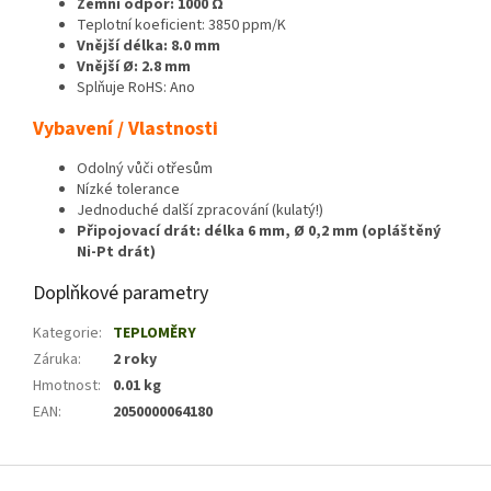
Zemní odpor: 1000 Ω
Teplotní koeficient: 3850 ppm/K
Vnější délka: 8.0 mm
Vnější Ø: 2.8 mm
Splňuje RoHS: Ano
Vybavení / Vlastnosti
Odolný vůči otřesům
Nízké tolerance
Jednoduché další zpracování (kulatý!)
Připojovací drát: délka 6 mm, Ø 0,2 mm (opláštěný
Ni-Pt drát)
Doplňkové parametry
Kategorie
:
TEPLOMĚRY
Záruka
:
2 roky
Hmotnost
:
0.01 kg
EAN
:
2050000064180
Z