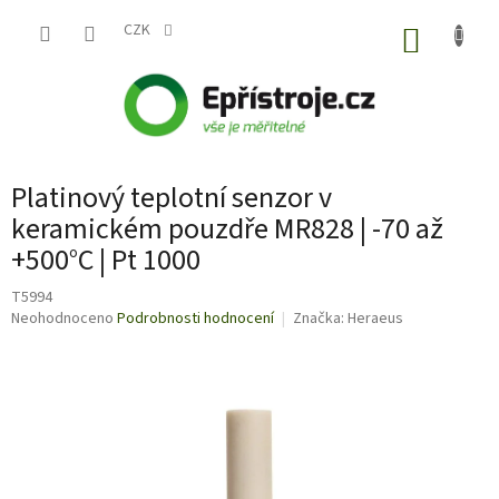
Přejít
na
CZK
NÁKUP
obsah
KOŠÍK
Platinový teplotní senzor v
keramickém pouzdře MR828 | -70 až
+500°C | Pt 1000
T5994
Průměrné
Neohodnoceno
Podrobnosti hodnocení
Značka:
Heraeus
hodnocení
produktu
je
0,0
z
5
hvězdiček.