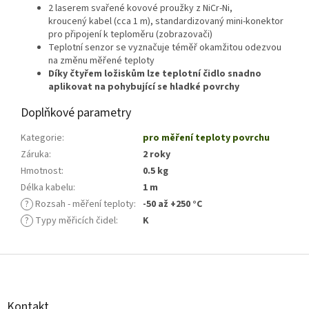
2 laserem svařené kovové proužky z NiCr-Ni,
kroucený kabel (cca 1 m), standardizovaný mini-konektor
pro připojení k teploměru (zobrazovači)
Teplotní senzor se vyznačuje téměř okamžitou odezvou
na změnu měřené teploty
Díky čtyřem ložiskům lze teplotní čidlo snadno
aplikovat na pohybující se hladké povrchy
Doplňkové parametry
Kategorie
:
pro měření teploty povrchu
Záruka
:
2 roky
Hmotnost
:
0.5 kg
Délka kabelu
:
1 m
?
Rozsah - měření teploty
:
-50 až +250 °C
?
Typy měřicích čidel
:
K
Z
á
p
a
Kontakt