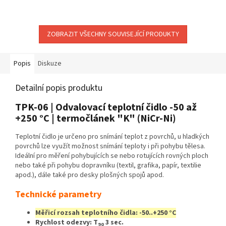
ZOBRAZIT VŠECHNY SOUVISEJÍCÍ PRODUKTY
Popis
Diskuze
Detailní popis produktu
TPK-06 | Odvalovací teplotní čidlo -50 až
+250 °C | termočlánek "K" (NiCr-Ni)
Teplotní čidlo je určeno pro snímání teplot z povrchů, u hladkých
povrchů lze využít možnost snímání teploty i při pohybu tělesa.
Ideální pro měření pohybujících se nebo rotujících rovných ploch
nebo také při pohybu dopravníku (textil, grafika, papír, textilie
apod.), dále také pro desky plošných spojů apod.
Technické parametry
Měřicí rozsah teplotního čidla: -50..+250 °C
Rychlost odezvy: T
3 sec.
90