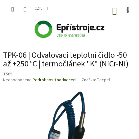
Přejít
na
CZK
NÁKUP
obsah
KOŠÍK
TPK-06 | Odvalovací teplotní čidlo -50
až +250 °C | termočlánek "K" (NiCr-Ni)
T565
Průměrné
Neohodnoceno
Podrobnosti hodnocení
Značka:
Tecpel
hodnocení
produktu
je
0,0
z
5
hvězdiček.