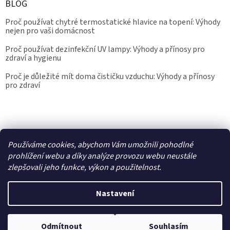
BLOG
Proč používat chytré termostatické hlavice na topení: Výhody
nejen pro vaši domácnost
Proč používat dezinfekční UV lampy: Výhody a přínosy pro
zdraví a hygienu
Proč je důležité mít doma čističku vzduchu: Výhody a přínosy
pro zdraví
Kalibrace.info
meteostanice.cz
Používáme cookies, abychom Vám umožnili pohodlné
prohlížení webu a díky analýze provozu webu neustále
zlepšovali jeho funkce, výkon a použitelnost.
Vytvořil Shoptet
Nastavení
Copyright 2026
Epřístroje.cz
. Všechna práva vyhrazena.
Upravit
Odmítnout
Souhlasím
nastavení cookies