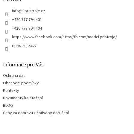
t
í
info
@
Epristroje.cz
+420 777 794 401
+420 777 794 404
https://www.facebook.com/http://fb.com/merici.pristroje/
epristroje.cz/
Informace pro Vás
Ochrana dat
Obchodní podmínky
Kontakty
Dokumenty ke stažení
BLOG
Ceny za dopravu / Způsoby doručení