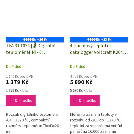
1 869 Kč
–26 %
7 390 Kč
–23 %
TFA 31.1034 | 🌡️ Digitální
4-kanálový teplotní
teploměr MINI-K |
datalogger Voltcraft K204
jednokanálový
pro termočlánky "K"
Do 5 dnů
Do 3 dnů
1 140 Kč bez DPH
4 702 Kč bez DPH
1 379 Kč
5 690 Kč
Měrná
Měrná
1 379 Kč / 1 ks
5 690 Kč / 1 ks
cena:
cena:
Do košíku
Do košíku
Rozsah digitálního teploměru:
Měření a záznam teploty v
-64..+1370 °C, kompaktní
rozsahu od -200 do +1370 °C,
rozměry teploměru: 78x43x20
teplotní záznamník má vnitřní
mm
paměť na 16.000 záznamů