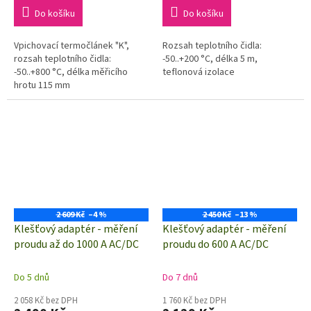
cena:
cena:
Do košíku
Do košíku
Vpichovací termočlánek "K",
Rozsah teplotního čidla:
rozsah teplotního čidla:
-50..+200 °C, délka 5 m,
-50..+800 °C, délka měřicího
teflonová izolace
hrotu 115 mm
2 609 Kč
–4 %
2 450 Kč
–13 %
Klešťový adaptér - měření
Klešťový adaptér - měření
proudu až do 1000 A AC/DC
proudu do 600 A AC/DC
Do 5 dnů
Do 7 dnů
2 058 Kč bez DPH
1 760 Kč bez DPH