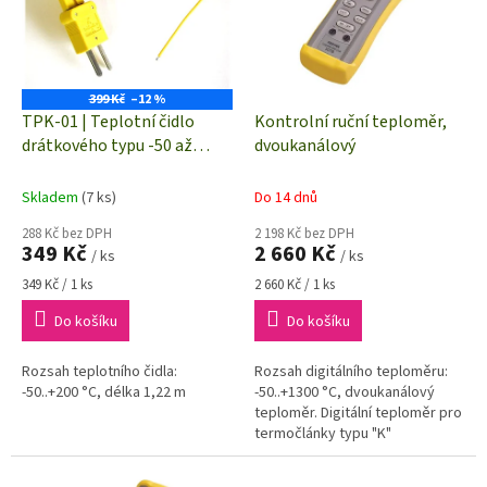
i
r
s
o
p
d
r
u
o
k
399 Kč
–12 %
d
t
TPK-01 | Teplotní čidlo
Kontrolní ruční teploměr,
u
ů
drátkového typu -50 až
dvoukanálový
k
+200°C | termočlánek typu
t
"K" (NiCr-Ni)
Skladem
(7 ks)
Do 14 dnů
ů
288 Kč bez DPH
2 198 Kč bez DPH
349 Kč
2 660 Kč
/ ks
/ ks
Měrná
Měrná
349 Kč / 1 ks
2 660 Kč / 1 ks
cena:
cena:
Do košíku
Do košíku
Rozsah teplotního čidla:
Rozsah digitálního teploměru:
-50..+200 °C, délka 1,22 m
-50..+1300 °C, dvoukanálový
teploměr. Digitální teploměr pro
termočlánky typu "K"