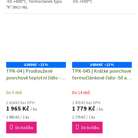
-50..+600°C. Termočlánek typu
-50..+500°C
"K" (NiCr-Ni).
2 259 Kč
–13 %
2 050 Kč
–13 %
TPK-04 | Prodloužené
TPK-04S | Krátké povrchové
povrchové teplotní čidlo -50
termočlánkové čidlo -50 až
až +500°C | termočlánek "K"
+500°C | termočlánek "K"
(NiCr-Ni)
(NiCr-Ni)
Do 5 dnů
Do 14 dnů
1 624 Kč bez DPH
1 470 Kč bez DPH
1 965 Kč
1 779 Kč
/ ks
/ ks
Měrná
Měrná
1 965 Kč / 1 ks
1 779 Kč / 1 ks
cena:
cena:
Do košíku
Do košíku