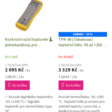
3 830 Kč
–13 %
Kontrolní ruční teploměr 🌡,
TPK-06 | Odvalovací
jednokanálový, pro
teplotní čidlo -50 až +250 °C
termočlánky typu "K"
| termočlánek "K" (NiCr-Ni)
Do 5 dnů
Do 30 dnů
1 731 Kč bez DPH
2 751 Kč bez DPH
2 095 Kč
3 329 Kč
/ ks
/ ks
Měrná
Měrná
2 095 Kč / 1 ks
3 329 Kč / 1 ks
cena:
cena:
Do košíku
Do košíku
✅ Rozsah digitálního teploměru:
Rozsah termočlánku: -50..+250
-50..+1300 °C✅ Digitální
°C. Teplotní čidlo je určeno pro
teploměr pro termočlánky typu
snímání teploty z povrchů, u
"K"
hladkých povrchů lze využít