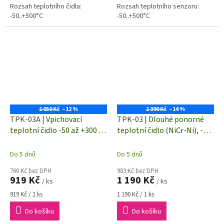
Rozsah teplotního čidla:
Rozsah teplotního senzoru:
-50..+500°C
-50..+500°C
1 050 Kč
–12 %
1 390 Kč
–14 %
TPK-03A | Vpichovací
TPK-03 | Dlouhé ponorné
teplotní čidlo -50 až +300 °C
teplotní čidlo (NiCr-Ni), -50
| termočlánek "K" (NiCr-Ni)
až +800 °C | termočlánek
"K" (NiCr-Ni)
Do 5 dnů
Do 5 dnů
760 Kč bez DPH
983 Kč bez DPH
919 Kč
1 190 Kč
/ ks
/ ks
Měrná
Měrná
919 Kč / 1 ks
1 190 Kč / 1 ks
cena:
cena:
Do košíku
Do košíku