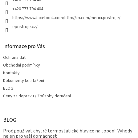
+420 777 794 401
v
+420 777 794 404
k
y
https://www.facebook.com/http://fb.com/merici.pristroje/
v
epristroje.cz/
ý
p
i
s
Informace pro Vás
u
Ochrana dat
Obchodní podmínky
Kontakty
Dokumenty ke stažení
BLOG
Ceny za dopravu / Způsoby doručení
BLOG
Proč používat chytré termostatické hlavice na topení: Výhody
nejen pro vaši domácnost