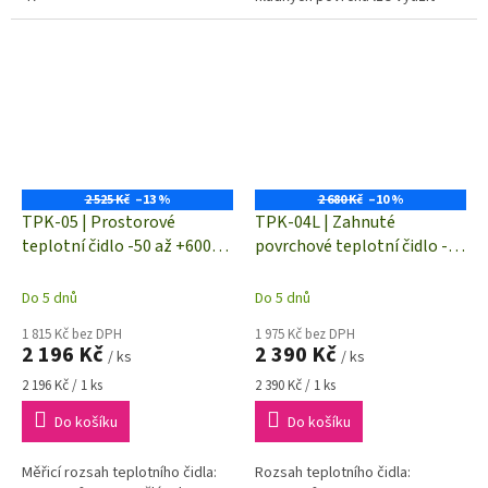
možnost snímání teploty i při
pohybu tělesa.
2 525 Kč
–13 %
2 680 Kč
–10 %
TPK-05 | Prostorové
TPK-04L | Zahnuté
teplotní čidlo -50 až +600°C
povrchové teplotní čidlo -50
| termočlánek "K" (NiCr-Ni)
až +500°C | termočlánek "K"
(NiCr-Ni)
Do 5 dnů
Do 5 dnů
1 815 Kč bez DPH
1 975 Kč bez DPH
2 196 Kč
2 390 Kč
/ ks
/ ks
Měrná
Měrná
2 196 Kč / 1 ks
2 390 Kč / 1 ks
cena:
cena:
Do košíku
Do košíku
Měřicí rozsah teplotního čidla:
Rozsah teplotního čidla: