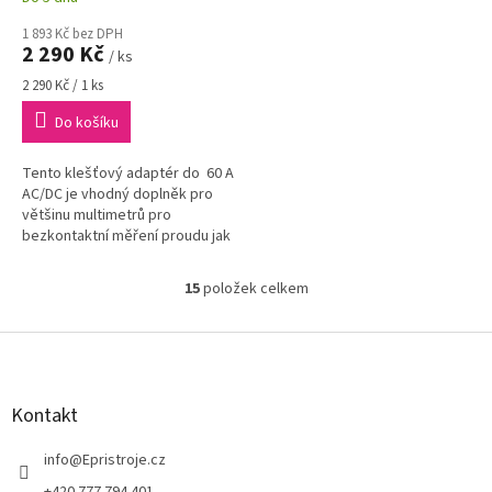
1 893 Kč bez DPH
2 290 Kč
/ ks
Měrná
2 290 Kč / 1 ks
cena:
Do košíku
Tento klešťový adaptér do 60 A
AC/DC je vhodný doplněk pro
většinu multimetrů pro
bezkontaktní měření proudu jak
střídavého (AC), tak
stejnosměrného (DC)
15
položek celkem
O
v
l
Z
á
á
d
p
a
a
Kontakt
c
t
í
í
info
@
Epristroje.cz
p
r