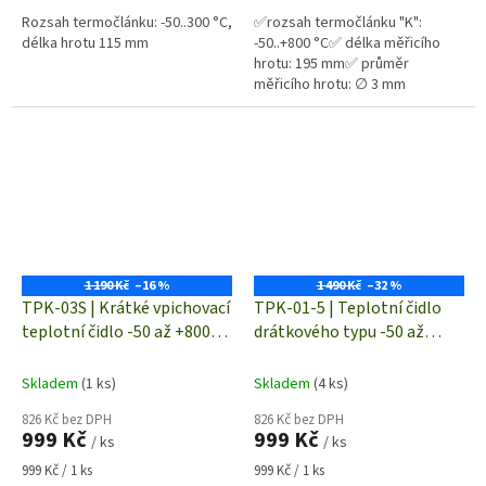
Rozsah termočlánku: -50..300 °C,
✅rozsah termočlánku "K":
délka hrotu 115 mm
-50..+800 °C✅ délka měřicího
hrotu: 195 mm✅ průměr
měřicího hrotu: ∅ 3 mm
1 190 Kč
–16 %
1 490 Kč
–32 %
TPK-03S | Krátké vpichovací
TPK-01-5 | Teplotní čidlo
teplotní čidlo -50 až +800°C
drátkového typu -50 až
| termočlánek "K" (NiCr-Ni)
+200°C | termočlánek typu
"K" (NiCr-Ni)
Skladem
(1 ks)
Skladem
(4 ks)
826 Kč bez DPH
826 Kč bez DPH
999 Kč
999 Kč
/ ks
/ ks
Měrná
Měrná
999 Kč / 1 ks
999 Kč / 1 ks