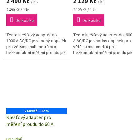
2 490 Kč
2 129 Kč
/ ks
/ ks
Měrná
Měrná
2 490 Kč / 1 ks
2 129 Kč / 1 ks
cena:
cena:
Do košíku
Do košíku
Tento klešťový adaptér do
Tento klešťový adaptér do 600
1000 A AC/DC je vhodný doplněk
A AC/DC je vhodný doplněk pro
pro většinu multimetrů pro
většinu multimetrů pro
bezkontaktní měření proudu jak
bezkontaktní měření proudu jak
střídavého (AC), tak
střídavého (AC), tak
stejnosměrného (DC)
stejnosměrného (DC)
2 609 Kč
–12 %
Klešťový adaptér pro
měření proudu do 60 A
AC/DC
Do 5 dnů