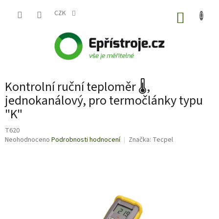
Přejít
na
CZK
NÁKUP
obsah
KOŠÍK
Kontrolní ruční teploměr 🌡,
jednokanálový, pro termočlánky typu
"K"
T620
Průměrné
Neohodnoceno
Podrobnosti hodnocení
Značka:
Tecpel
hodnocení
produktu
je
0,0
z
5
hvězdiček.