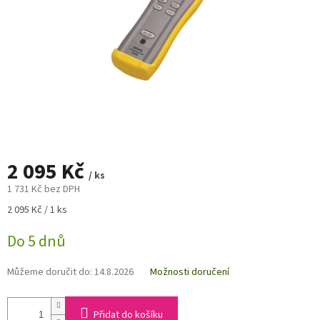
2 095 Kč
/ ks
1 731 Kč bez DPH
Měrná
2 095 Kč / 1 ks
cena:
Do 5 dnů
Můžeme doručit do:
14.8.2026
Možnosti doručení
Přidat do košíku