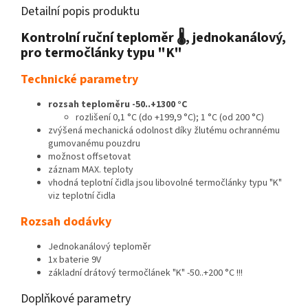
Detailní popis produktu
Kontrolní ruční teploměr 🌡, jednokanálový,
pro termočlánky typu "K"
Technické parametry
rozsah teploměru -50..+1300 °C
rozlišení 0,1 °C (do +199,9 °C); 1 °C (od 200 °C)
zvýšená mechanická odolnost díky žlutému ochrannému
gumovanému pouzdru
možnost offsetovat
záznam MAX. teploty
vhodná teplotní čidla jsou libovolné termočlánky typu "K"
viz teplotní čidla
Rozsah dodávky
Jednokanálový teploměr
1x baterie 9V
základní drátový termočlánek "K" -50..+200 °C !!!
Doplňkové parametry