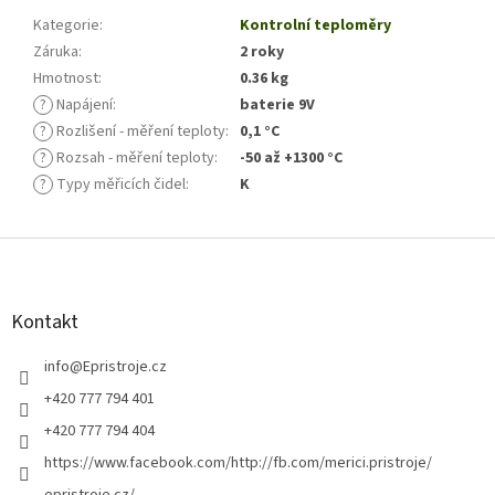
Kategorie
:
Kontrolní teploměry
Záruka
:
2 roky
Hmotnost
:
0.36 kg
?
Napájení
:
baterie 9V
?
Rozlišení - měření teploty
:
0,1 °C
?
Rozsah - měření teploty
:
-50 až +1300 °C
?
Typy měřicích čidel
:
K
Z
á
p
a
Kontakt
t
í
info
@
Epristroje.cz
+420 777 794 401
+420 777 794 404
https://www.facebook.com/http://fb.com/merici.pristroje/
epristroje.cz/