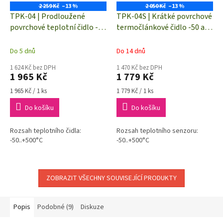
2 259 Kč
–13 %
2 050 Kč
–13 %
TPK-04 | Prodloužené
TPK-04S | Krátké povrchové
povrchové teplotní čidlo -50
termočlánkové čidlo -50 až
až +500°C | termočlánek "K"
+500°C | termočlánek "K"
(NiCr-Ni)
(NiCr-Ni)
Do 5 dnů
Do 14 dnů
1 624 Kč bez DPH
1 470 Kč bez DPH
1 965 Kč
1 779 Kč
Měrná
Měrná
1 965 Kč / 1 ks
1 779 Kč / 1 ks
cena:
cena:
Do košíku
Do košíku
Rozsah teplotního čidla:
Rozsah teplotního senzoru:
-50..+500°C
-50..+500°C
ZOBRAZIT VŠECHNY SOUVISEJÍCÍ PRODUKTY
Popis
Podobné (9)
Diskuze