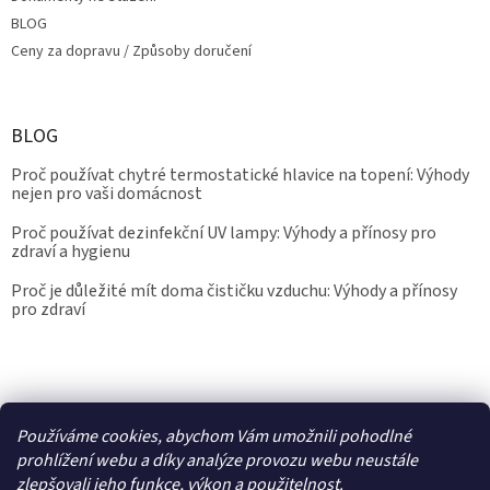
BLOG
Ceny za dopravu / Způsoby doručení
BLOG
Proč používat chytré termostatické hlavice na topení: Výhody
nejen pro vaši domácnost
Proč používat dezinfekční UV lampy: Výhody a přínosy pro
zdraví a hygienu
Proč je důležité mít doma čističku vzduchu: Výhody a přínosy
pro zdraví
Kalibrace.info
meteostanice.cz
Používáme cookies, abychom Vám umožnili pohodlné
prohlížení webu a díky analýze provozu webu neustále
zlepšovali jeho funkce, výkon a použitelnost.