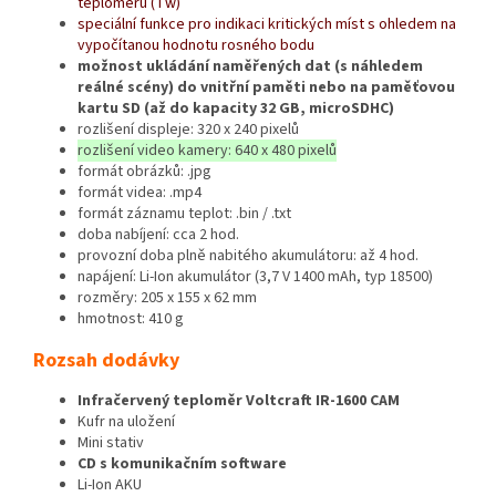
teploměru (Tw)
speciální funkce pro indikaci kritických míst s ohledem na
vypočítanou hodnotu rosného bodu
možnost ukládání naměřených dat (s náhledem
reálné scény) do vnitřní paměti nebo na paměťovou
kartu SD (až do kapacity 32 GB, microSDHC)
rozlišení displeje: 320 x 240 pixelů
rozlišení video kamery: 640 x 480 pixelů
formát obrázků: .jpg
formát videa: .mp4
formát záznamu teplot: .bin / .txt
doba nabíjení: cca 2 hod.
provozní doba plně nabitého akumulátoru: až 4 hod.
napájení: Li-Ion akumulátor (3,7 V 1400 mAh, typ 18500)
rozměry: 205 x 155 x 62 mm
hmotnost: 410 g
Rozsah dodávky
Infračervený teploměr Voltcraft IR-1600 CAM
Kufr na uložení
Mini stativ
CD s komunikačním software
Li-Ion AKU