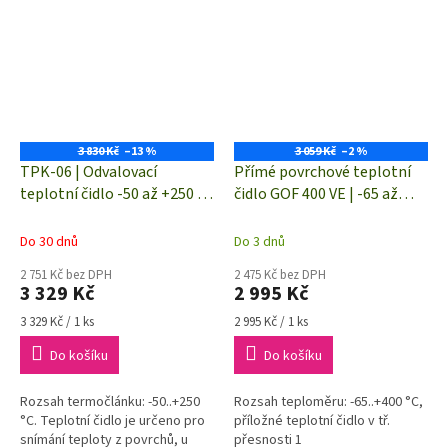
3 830 Kč
–13 %
3 059 Kč
–2 %
TPK-06 | Odvalovací
Přímé povrchové teplotní
teplotní čidlo -50 až +250 °C
čidlo GOF 400 VE | -65 až
| termočlánek "K" (NiCr-Ni)
+400 °C
Do 30 dnů
Do 3 dnů
2 751 Kč bez DPH
2 475 Kč bez DPH
3 329 Kč
2 995 Kč
Měrná
Měrná
3 329 Kč / 1 ks
2 995 Kč / 1 ks
cena:
cena:
Do košíku
Do košíku
Rozsah termočlánku: -50..+250
Rozsah teploměru: -65..+400 °C,
°C. Teplotní čidlo je určeno pro
příložné teplotní čidlo v tř.
snímání teploty z povrchů, u
přesnosti 1