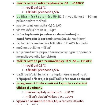
měřicí rozsah infra teploměru -50 ... +1600°C
rozlišení 0.1°C
základní přesnost 1,5%
optika infra teploměru 50:1
(1,5 m vzdálenosti = 30 mm
průměr místa měření)
nastavitelná emisivita: 0,10..1,00
vlnová délka pro IR: 8 - 14 µm
infra teploměr je vybaven dvoubodovým
zaměřovacím laserem
(laserovým ukazovátkem)
teploměr zaznamenává MIN. MAX. DIF. AVG. hodnoty
možnost stálého měření
k pyrometru lze připojit termočlánky typu "K" pomocí
normalizovaného konektoru
měřicí rozsah pro termočlánky "K": -50 ... +1370°C
rozlišení 0.1°C
základní přesnost 1,5%
další rozšiřující funkcí infra teploměru je
možnost
připojení přístroje k počítači přes USB rozhraní
integrovaná funkce měření teploty a relativní
vlhkosti vzduchu
měření teploty vzduchu 0 ... +50 °C
měření relativní vlhkosti 0 ... 100%
výpočet rosného bodu (Td)
a teploty vlhkého