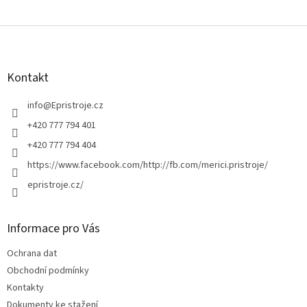
Z
á
p
a
Kontakt
t
í
info
@
Epristroje.cz
+420 777 794 401
+420 777 794 404
https://www.facebook.com/http://fb.com/merici.pristroje/
epristroje.cz/
Informace pro Vás
Ochrana dat
Obchodní podmínky
Kontakty
Dokumenty ke stažení