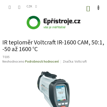
Přejít
na
CZK
NÁKUP
obsah
KOŠÍK
IR teploměr Voltcraft IR-1600 CAM, 50:1,
-50 až 1600 °C
T035
Průměrné
Neohodnoceno
Podrobnosti hodnocení
Značka:
Voltcraft
hodnocení
produktu
je
0,0
z
5
hvězdiček.