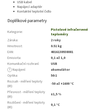
USB kabel
Napájecí adaptér
Kontaktní teplotní čidlo
Doplňkové parametry
Pistolové infračervené
Kategorie
:
teploměry
Záruka
:
2 roky
Hmotnost
:
0.51 kg
EAN
:
4016138938081
Emisivita
:
0,1 až 1,0
Komunikační rozhraní
:
USB
?
Napájení
:
akumulátor
Optika
:
50:1
Rozsah - měření teploty
-50 až +1600 °C
(IR)
:
Přesnost - měření teploty
±1,5 %
(IR)
:
Rozlišení - měření teploty
0,1 °C
(IR)
: