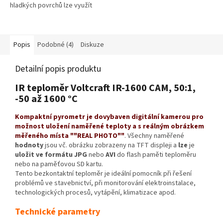
hladkých povrchů lze využít
možnost snímání teploty i při
pohybu tělesa.
Popis
Podobné (4)
Diskuze
Detailní popis produktu
IR teploměr Voltcraft IR-1600 CAM, 50:1,
-50 až 1600 °C
Kompaktní pyrometr je dovybaven digitální kamerou pro
možnost uložení naměřené teploty a s reálným obrázkem
měřeného místa ""REAL PHOTO""
. Všechny naměřené
hodnoty
jsou vč. obrázku zobrazeny na TFT displeji a
lze
je
uložit ve formátu JPG
nebo
AVI
do flash paměti teploměru
nebo na paměťovou SD kartu.
Tento bezkontaktní teploměr je ideální pomocník při řešení
problémů ve stavebnictví, při monitorování elektroinstalace,
technologických procesů, vytápění, klimatizace apod.
Technické parametry