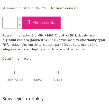
Můžeme doručit do:
18.8.2026
Možnosti doručení
Přidat do košíku
Rozsah infra teploměru:
-50..+1600°C
,
optika 50:1
, dvojitý laser,
digitální kamera (640x480 px)
, USB komunikace,
termočlánky typu
"K"
, nastavitelná emisivita, slot pro paměťovou kartu microSDHC,
integrované měření teploty vzduchu a rel. vlhkosti vzduchu.
Detailní informace
ZEPTAT SE
HLÍDAT
SDÍLET
Související produkty