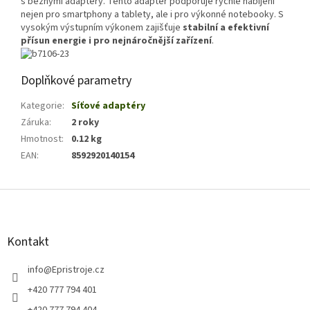
s běžnými adaptéry. Tento adaptér podporuje rychlé nabíjení
nejen pro smartphony a tablety, ale i pro výkonné notebooky. S
vysokým výstupním výkonem zajišťuje
stabilní a efektivní
přísun energie i pro nejnáročnější zařízení
.
Doplňkové parametry
Kategorie
:
Síťové adaptéry
Záruka
:
2 roky
Hmotnost
:
0.12 kg
EAN
:
8592920140154
Z
á
p
a
Kontakt
t
í
info
@
Epristroje.cz
+420 777 794 401