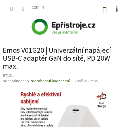
Přejít
na
CZK
NÁKUP
obsah
KOŠÍK
Emos V01G20 | Univerzální napájecí
USB-C adaptér GaN do sítě, PD 20W
max.
B7121
Průměrné
Neohodnoceno
Podrobnosti hodnocení
Značka:
Emos
hodnocení
produktu
je
0,0
z
5
hvězdiček.