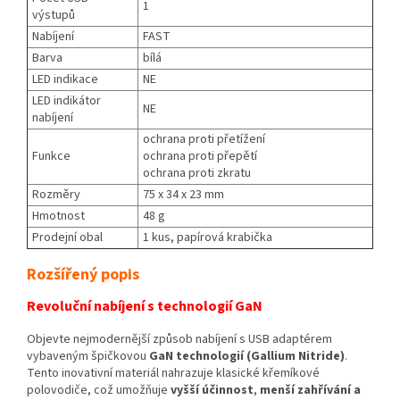
1
výstupů
Nabíjení
FAST
Barva
bílá
LED indikace
NE
LED indikátor
NE
nabíjení
ochrana proti přetížení
Funkce
ochrana proti přepětí
ochrana proti zkratu
Rozměry
75 x 34 x 23 mm
Hmotnost
48 g
Prodejní obal
1 kus, papírová krabička
Rozšířený popis
Revoluční nabíjení s technologií GaN
Objevte nejmodernější způsob nabíjení s USB adaptérem
vybaveným špičkovou
GaN technologií (Gallium Nitride)
.
Tento inovativní materiál nahrazuje klasické křemíkové
polovodiče, což umožňuje
vyšší účinnost
,
menší zahřívání a