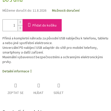
Do 3 dnů
Můžeme doručit do:
11.8.2026
Možnosti doručení
Přidat do košíku
Přímá a kompletní náhrada za původní USB nabíječku k telefonu, tabletu
a nebo jiné spotřební el
ektronice.
Univerzální PD nabíjecí USB adaptér do sítě pro mobilní telefony,
smartphony a další zařízení.
Maximální vybavenost bezpečnostními a ochrannými elektronickými
prvky.
Detailní informace
ZEPTAT SE
HLÍDAT
SDÍLET