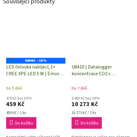
Související produkty
569 Kč
–19 %
LED čelovka nabíjecí, 1×
U8410 | Datalogger
CREE XPE LED 5 W | Emos
koncentrace CO2 s
P3534
vestavěnými čidly
Do 5 dnů
Do 7 dnů
379 Kč bez DPH
8 490 Kč bez DPH
459 Kč
10 273 Kč
Měrná
Měrná
459 Kč / 1 ks
10 273 Kč / 1 ks
cena:
cena:
Do košíku
Do košíku