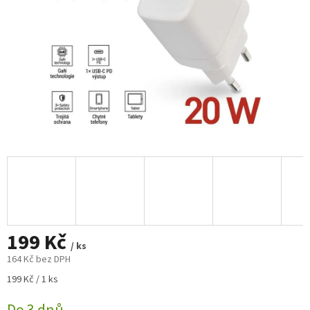
199 Kč
/ ks
164 Kč bez DPH
Měrná
199 Kč / 1 ks
cena: