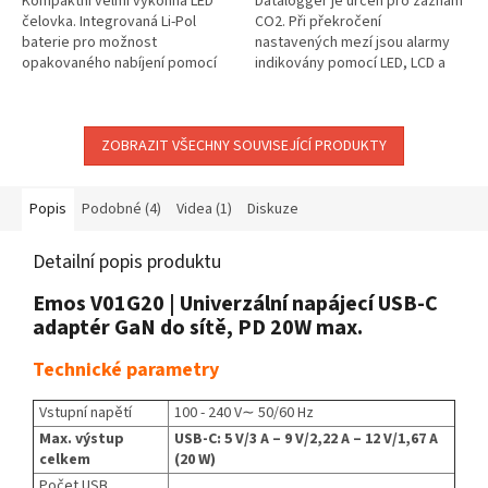
Kompaktní velmi výkonná LED
Datalogger je určen pro záznam
čelovka. Integrovaná Li-Pol
CO2. Při překročení
baterie pro možnost
nastavených mezí jsou alarmy
opakovaného nabíjení pomocí
indikovány pomocí LED, LCD a
USB kabelu, k nabíjení tak lze
akusticky.Záznam je prováděn
použít nabíječku Vašeho smart-
do energeticky nezávislé
telefonu,...
elektronické...
ZOBRAZIT VŠECHNY SOUVISEJÍCÍ PRODUKTY
Popis
Podobné (4)
Videa (1)
Diskuze
Detailní popis produktu
Emos V01G20 | Univerzální napájecí USB-C
adaptér GaN do sítě, PD 20W max.
Technické parametry
Vstupní napětí
100 - 240 V∼ 50/60 Hz
Max. výstup
USB-C: 5 V/3 A – 9 V/2,22 A – 12 V/1,67 A
celkem
(20 W)
Počet USB