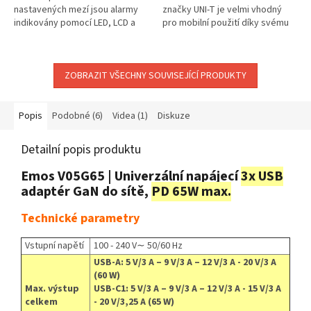
nastavených mezí jsou alarmy
značky UNI-T je velmi vhodný
indikovány pomocí LED, LCD a
pro mobilní použití díky svému
akusticky.Záznam je prováděn
kompaktnímu provedení.Ať už
do energeticky nezávislé
se tedy jedná o kancelář,
elektronické...
podnik,...
ZOBRAZIT VŠECHNY SOUVISEJÍCÍ PRODUKTY
Popis
Podobné (6)
Videa (1)
Diskuze
Detailní popis produktu
Emos V05G65 | Univerzální napájecí
3x USB
adaptér GaN do sítě,
PD 65W max.
Technické parametry
Vstupní napětí
100 - 240 V∼ 50/60 Hz
USB-A: 5 V/3 A – 9 V/3 A – 12 V/3 A - 20 V/3 A
(60 W)
Max. výstup
USB-C1: 5 V/3 A – 9 V/3 A – 12 V/3 A - 15 V/3 A
celkem
- 20 V/3,25 A (65 W)