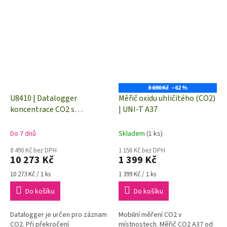
3 690 Kč
–62 %
U8410 | Datalogger
Měřič oxidu uhličitého (CO2)
koncentrace CO2 s
| UNI-T A37
vestavěnými čidly
Do 7 dnů
Skladem
(1 ks)
8 490 Kč bez DPH
1 156 Kč bez DPH
10 273 Kč
1 399 Kč
Měrná
Měrná
10 273 Kč / 1 ks
1 399 Kč / 1 ks
cena:
cena:
Do košíku
Do košíku
Datalogger je určen pro záznam
Mobilní měření CO2 v
CO2. Při překročení
místnostech. Měřič CO2 A37 od