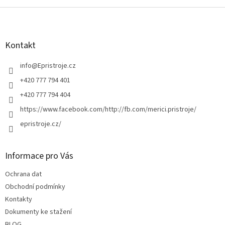
Z
á
p
a
Kontakt
t
í
info
@
Epristroje.cz
+420 777 794 401
+420 777 794 404
https://www.facebook.com/http://fb.com/merici.pristroje/
epristroje.cz/
Informace pro Vás
Ochrana dat
Obchodní podmínky
Kontakty
Dokumenty ke stažení
BLOG