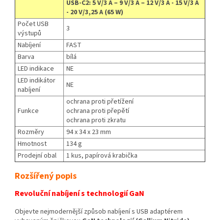
USB-C2: 5 V/3 A – 9 V/3 A – 12 V/3 A - 15 V/3 A
- 20 V/3,25 A (65 W)
Počet USB
3
výstupů
Nabíjení
FAST
Barva
bílá
LED indikace
NE
LED indikátor
NE
nabíjení
ochrana proti přetížení
Funkce
ochrana proti přepětí
ochrana proti zkratu
Rozměry
94 x 34 x 23 mm
Hmotnost
134 g
Prodejní obal
1 kus, papírová krabička
Rozšířený popis
Revoluční nabíjení s technologií GaN
Objevte nejmodernější způsob nabíjení s USB adaptérem