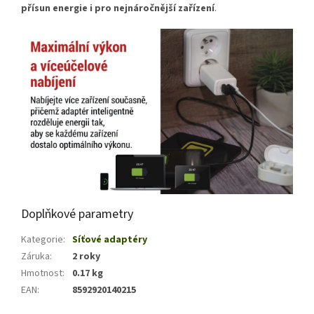
přísun energie i pro nejnáročnější zařízení
.
Doplňkové parametry
Kategorie
:
Síťové adaptéry
Záruka
:
2 roky
Hmotnost
:
0.17 kg
EAN
:
8592920140215