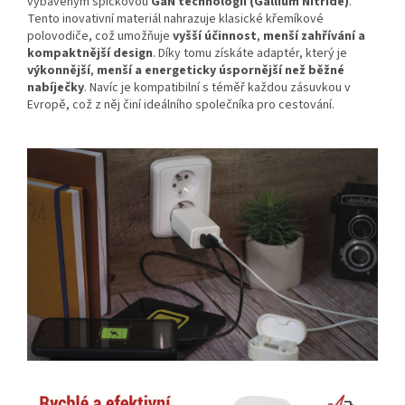
vybaveným špičkovou
GaN technologií (Gallium Nitride)
.
Tento inovativní materiál nahrazuje klasické křemíkové
polovodiče, což umožňuje
vyšší účinnost
,
menší zahřívání a
kompaktnější design
. Díky tomu získáte adaptér, který je
výkonnější
,
menší a energeticky úspornější než běžné
nabíječky
. Navíc je kompatibilní s téměř každou zásuvkou v
Evropě, což z něj činí ideálního společníka pro cestování.