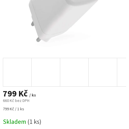
799 Kč
/ ks
660 Kč bez DPH
Měrná
799 Kč / 1 ks
cena:
Skladem
(1 ks)