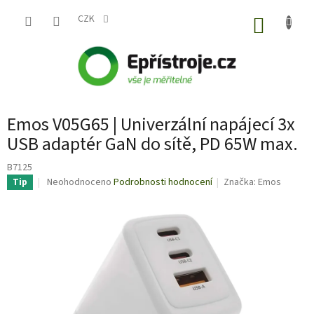
Přejít
na
CZK
NÁKUP
obsah
KOŠÍK
Emos V05G65 | Univerzální napájecí 3x
USB adaptér GaN do sítě, PD 65W max.
B7125
Průměrné
Neohodnoceno
Podrobnosti hodnocení
Značka:
Emos
Tip
hodnocení
produktu
je
0,0
z
5
hvězdiček.