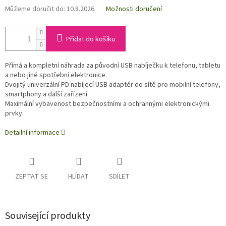
Můžeme doručit do:
10.8.2026
Možnosti doručení
Přidat do košíku
Přímá a kompletní náhrada za původní USB nabíječku k telefonu, tabletu
a nebo jiné spotřební el
ektronice.
Dvojitý univerzální PD nabíjecí USB adaptér do sítě pro mobilní telefony,
smartphony a další zařízení.
Maximální vybavenost bezpečnostními a ochrannými elektronickými
prvky.
Detailní informace
ZEPTAT SE
HLÍDAT
SDÍLET
Související produkty