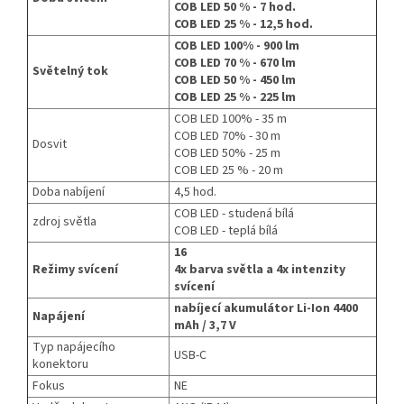
COB LED 50 % - 7 hod.
COB LED 25 % - 12,5 hod.
COB LED 100% - 900 lm
COB LED 70 % - 670 lm
Světelný tok
COB LED 50 % - 450 lm
COB LED 25 % - 225 lm
COB LED 100% - 35 m
COB LED 70% - 30 m
Dosvit
COB LED 50% - 25 m
COB LED 25 % - 20 m
Doba nabíjení
4,5 hod.
COB LED - studená bílá
zdroj světla
COB LED - teplá bílá
16
Režimy svícení
4x barva světla a 4x intenzity
svícení
nabíjecí akumulátor Li-Ion 440
0
Napájení
mAh / 3,7 V
Typ napájecího
USB-C
konektoru
Fokus
NE