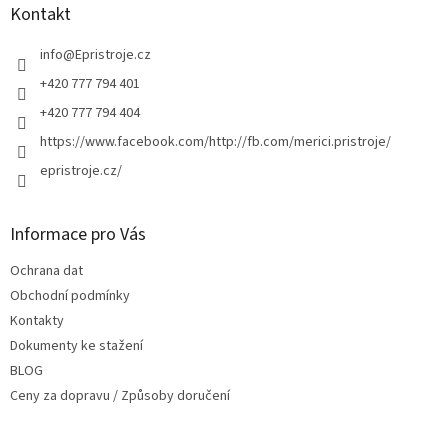
a
Kontakt
t
í
info
@
Epristroje.cz
+420 777 794 401
+420 777 794 404
https://www.facebook.com/http://fb.com/merici.pristroje/
epristroje.cz/
Informace pro Vás
Ochrana dat
Obchodní podmínky
Kontakty
Dokumenty ke stažení
BLOG
Ceny za dopravu / Způsoby doručení