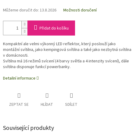
Můžeme doručit do:
13.8.2026
Možnosti doručení
Přidat do košíku
Kompaktní ale velmi výkonný LED reflektor, který poslouží jako
montážní svítilna, jako kempingová svítilna a také jako nezbytná svítilna
v domácnosti.
Svítilna má 16 režimů svícení (4 barvy světla a 4 intenzity svícení), dále
svítilna disponuje funkcí powerbanky.
Detailní informace
ZEPTAT SE
HLÍDAT
SDÍLET
Související produkty