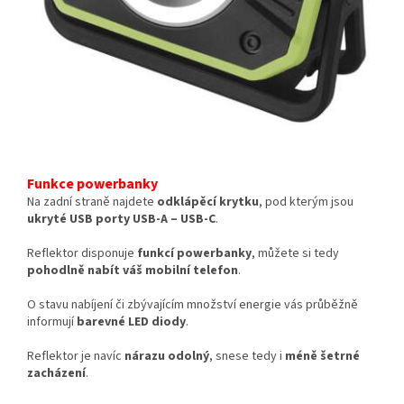
Funkce powerbanky
Na zadní straně najdete
odklápěcí krytku
, pod kterým jsou
ukryté USB porty USB-A – USB-C
.
Reflektor disponuje
funkcí powerbanky
, můžete si tedy
pohodlně nabít váš mobilní telefon
.
O stavu nabíjení či zbývajícím množství energie vás průběžně
informují
barevné LED diody
.
Reflektor je navíc
nárazu odolný
, snese tedy i
méně šetrné
zacházení
.