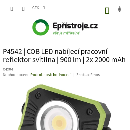
Přejít
na
CZK
NÁKUP
obsah
KOŠÍK
P4542 | COB LED nabíjecí pracovní
reflektor-svítilna | 900 lm | 2x 2000 mAh
X4984
Průměrné
Neohodnoceno
Podrobnosti hodnocení
Značka:
Emos
hodnocení
produktu
je
0,0
z
5
hvězdiček.