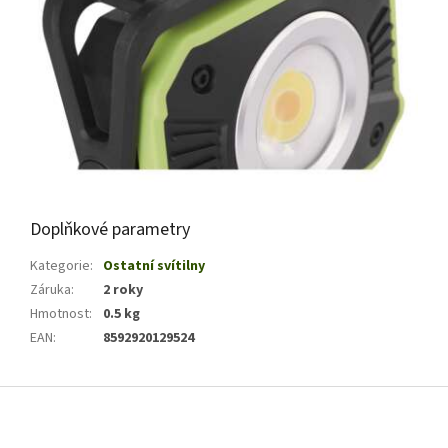
Doplňkové parametry
Kategorie
:
Ostatní svítilny
Záruka
:
2 roky
Hmotnost
:
0.5 kg
EAN
:
8592920129524
Z
á
p