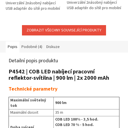
Univerzální 2násobný nabíjecí
Univerzální 2násobný nabíjecí
USB adaptér do sítě pro mobilní
USB adaptér do sítě pro mobilní
telefony, smartphony a další
telefony, smartphony a další
zařízení. Maximální vybavenost...
zařízení. Maximální vybavenost...
ZOBRAZIT VŠECHNY SOUVISEJÍCÍ PRODUKTY
Popis
Podobné (4)
Diskuze
Detailní popis produktu
P4542 | COB LED nabíjecí pracovní
reflektor-svítilna | 900 lm | 2x 2000 mAh
Technické parametry
Maximální světelný
900 lm
tok
Maximální dosvit
35 m
COB LED 100% - 3,5 hod.
COB LED 70 % - 5 hod.
Doba svícení