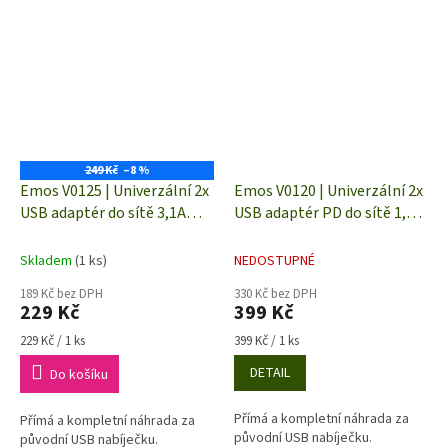
249 Kč
–8 %
Emos V0125 | Univerzální 2x
Emos V0120 | Univerzální 2x
USB adaptér do sítě 3,1A
USB adaptér PD do sítě 1,5-
(15W) max.
3,0A (30W) max.
Skladem
(1 ks)
NEDOSTUPNÉ
189 Kč bez DPH
330 Kč bez DPH
229 Kč
399 Kč
Měrná
Měrná
229 Kč / 1 ks
399 Kč / 1 ks
cena:
cena:
DETAIL
Do košíku
Přímá a kompletní náhrada za
Přímá a kompletní náhrada za
původní USB nabíječku.
původní USB nabíječku.