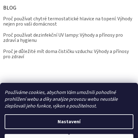
BLOG
Proč používat chytré termostatické hlavice na topení: Výhody
nejen pro vaši domácnost
Proč používat dezinfekční UV lampy: Výhody a přínosy pro
zdraví a hygienu
Proč je důležité mít doma čističku vzduchu: Výhody a přínosy
pro zdraví
Kalibrace.info
meteostanice.cz
Používáme cookies, abychom Vám umožnili pohodlné
prohlížení webu a díky analýze provozu webu neustále
zlepšovali jeho funkce, výkon a použitelnost.
Vytvořil Shoptet
Nastavení
Copyright 2026
Epřístroje.cz
. Všechna práva vyhrazena.
Upravit