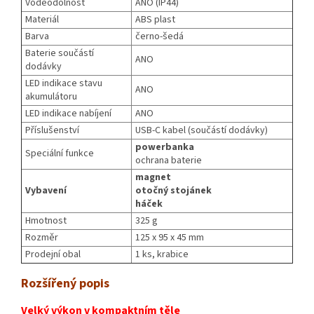
Voděodolnost
ANO (IP44)
Materiál
ABS plast
Barva
černo-šedá
Baterie součástí
ANO
dodávky
LED indikace stavu
ANO
akumulátoru
LED indikace nabíjení
ANO
Příslušenství
USB-C kabel (součástí dodávky)
powerbanka
Speciální funkce
ochrana baterie
magnet
Vybavení
otočný stojánek
háček
Hmotnost
325 g
Rozměr
125 x 95 x 45 mm
Prodejní obal
1 ks, krabice
Rozšířený popis
Velký výkon v kompaktním těle