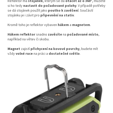
Reflektor má
stojánek
, kterým se dá
otáčet až o 360°
, můžete
si ho tedy
nastavit do požadované polohy
. V případě potřeby
se dá stojánek použít jako
poutko k zavěšení
. Součástí
stojánku je i závit pro
připevnění na stativ
.
Kromě toho je reflektor vybaven
hákem
a
magnetem
.
Hákem reflektor
snadno
zavěsíte
na
požadované místo
,
například na větev či skobu.
Magnet
zajistí
přichycení na kovové povrchy
, budete mít
vždy
volné ruce
na práci a
dostatečné světlo
.