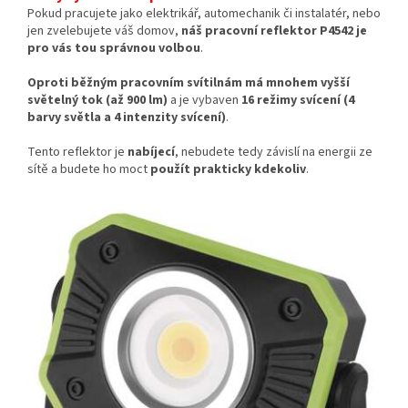
Pokud pracujete jako elektrikář, automechanik či instalatér, nebo
jen zvelebujete váš domov,
náš pracovní reflektor P4542 je
pro vás tou správnou volbou
.
Oproti běžným pracovním svítilnám má mnohem vyšší
světelný tok (až 900 lm)
a je vybaven
16 režimy svícení (4
barvy světla a 4 intenzity svícení)
.
Tento reflektor je
nabíjecí
, nebudete tedy závislí na energii ze
sítě a budete ho moct
použít prakticky kdekoliv
.